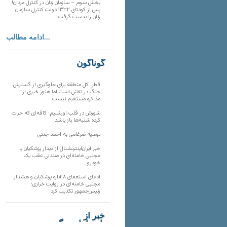
بخش سوم – سازمان زنان در کنترل مردان!
پس از کودتای ۱۳۳۲ دولت کنترل سازمان
زنان را بدست گرفت.
ادامه مطالب...
گوناگون
قطر: کل منطقه برای جلوگیری از گسترش
جنگ در تلاش است اما هنوز خبری از
مذاکره مستقیم نیست
شورش در قلب اورشلیم؛ کافه‌ای که جرات
کرده شنبه‌ها باز باشد
توصیه ضرغامی به احمد جنتی
خبر ایران‌اینترنشنال از دیدار پزشکیان با
مجتبی خامنه‌ای در صندلی عقب یک
خودرو
ادعای استعفای ۲۸باره پزشکیان و هشدار
مجتبی خامنه‌ای در روایت خرازی؛
رئیس‌جمهور تکذیب کرد
خبر از
تارنماهای دیگر