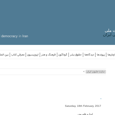
 ملی
ایران
d
democracy
in
Iran
مان‌ها
پیوندها
دیدگاه‌ها
حقوق بشر
گوناگون
فرهنگ و هنر
اپوزیسیون
معرفی کتاب
بین المل
سایت ملیون ایران
>
-
Saturday, 18th February, 2017
اندازه قلم متن