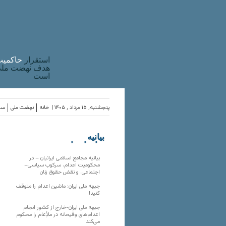
استقرار
حاکميت
هدف نهضت ملی 
است
پنجشنبه, ۱۵ مرداد , ۱۴۰۵ |
خانه
نهضت ملی
ساز
بیانیه
سازمان‌های
ملی
بیانیه مجامع اسلامی ایرانیان – در
محکومیت اعدام، سرکوب سیاسی–
اجتماعی، و نقض حقوق زنان
جبهه ملی ایران: ماشین اعدام را متوقف
کنید!
جبهه ملی ایران-خارج از کشور انجام
اعدام‌های وقیحانه در ملأِعام را محکوم
می‌کند