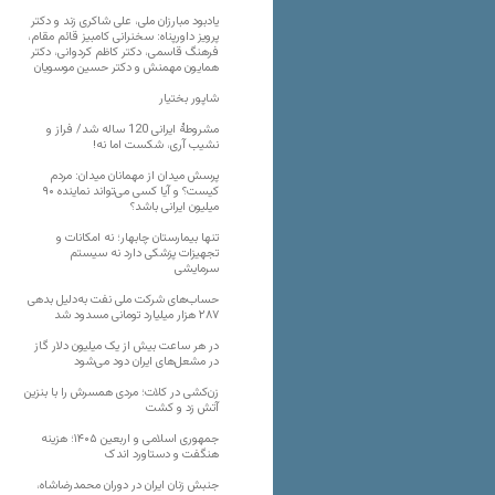
یادبود مبارزان ملی، علی شاکری زند و دکتر
پرویز داورپناه: سخنرانی کامبیز قائم مقام،
فرهنگ قاسمی، دکتر کاظم کردوانی، دکتر
همایون مهمنش و دکتر حسین موسویان
شاپور بختیار
مشروطۀ ایرانی 120 ساله شد/ فراز و
نشیب آری، شکست اما نه!
پرسش میدان از مهمانان میدان: مردم
کیست؟ و آیا کسی می‌تواند نماینده ۹۰
میلیون ایرانی باشد؟
تنها بیمارستان چابهار؛ نه امکانات و
تجهیزات پزشکی دارد نه سیستم
سرمایشی
حساب‌های شرکت ملی نفت به‌دلیل بدهی
۲۸۷ هزار میلیارد تومانی مسدود شد
در هر ساعت بیش از یک میلیون دلار گاز
در مشعل‌های ایران دود می‌شود
زن‌کشی در کلات؛ مردی همسرش را با بنزین
آتش زد و کشت
جمهوری اسلامی و اربعین ۱۴۰۵؛ هزینه
هنگفت و دستاورد اندک
جنبش زنان ایران در دوران محمدرضاشاه،