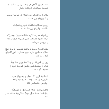
عصر ایران: آقای خرازی! از ریش سفید و
عمامه سیاهت خجالت بکش
بقائی: توافق ایران و عمان در مرحله بررسی
و تدوین نهایی است
روبیو: مذاکرات تنگه هرمز پیشرفت
داشته، ولی نهایی نشده است
پیشرفت در مذاکرات تنگه هرمز؛ بلومبرگ:
ایران اجازه عملیات مین‌روبی به اروپایی‌ها
را بررسی می‌کند
نتانیاهو با وجود دریافت تضمین درباره خلع
سلاح حماس، طرح مورد حمایت آمریکا برای
غزه را رد کرد
رویترز: آمریکا در جنگ با ایران «تقریباً
تمام» موشک‌های دقیق دوربرد خود را
مصرف کرده است
اتحادیه اروپا ۱.۴ میلیارد یورو از سود
دارایی‌های مسدودشده روسیه را به
اوکراین ‏اختصاص داد
کاهش تنش میان اسرائیل و حزب‌الله؛
بازگشت ۸۰۰ هزار آوارۀ لبنانی به خانه‌ آغاز
شد