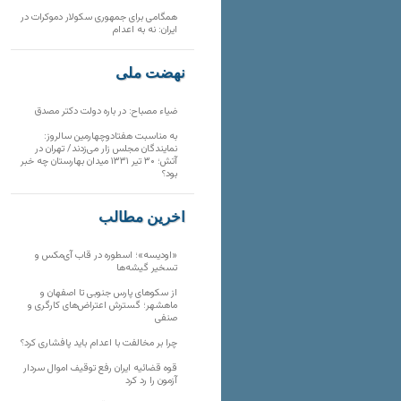
همگامی برای جمهوری سکولار دموکرات در
ایران: نه به اعدام
نهضت ملی
ضیاء مصباح: در باره دولت دکتر مصدق
به مناسبت هفتادوچهارمین سالروز:
نمایندگان مجلس زار می‌زدند/ تهران در
آتش؛ ۳۰ تیر ۱۳۳۱ میدان بهارستان چه خبر
بود؟
آخرین مطالب
«اودیسه»؛ اسطوره در قاب آی‌مکس و
تسخیر گیشه‌ها
از سکوهای پارس جنوبی تا اصفهان و
ماهشهر؛ گسترش اعتراض‌های کارگری و
صنفی
چرا بر مخالفت با اعدام باید پافشاری کرد؟
قوه قضائیه ایران رفع توقیف اموال سردار
آزمون را رد کرد