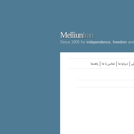
Melliun
Iran
Since 1905 for
independence
,
freedom
an
لی
درباره ما
تماس با ما
راهنما