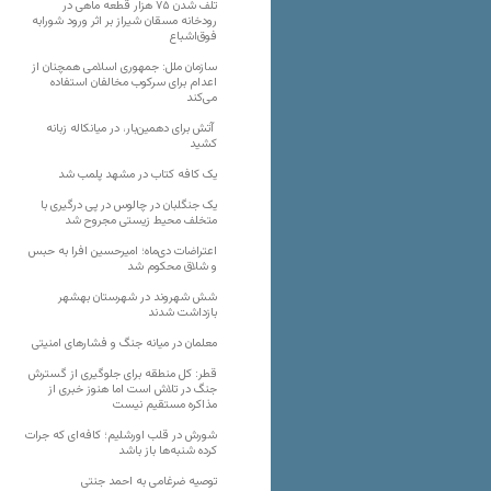
تلف شدن ۷۵ هزار قطعه ماهی در
رودخانه مسقان شیراز بر اثر ورود شورابه
فوق‌اشباع
سازمان ملل: جمهوری اسلامی همچنان از
اعدام برای سرکوب مخالفان استفاده
می‌کند
آتش برای دهمین‌بار، در میانکاله زبانه
کشید
یک کافه کتاب در مشهد پلمب شد
یک جنگلبان در چالوس در پی درگیری با
متخلف محیط زیستی مجروح شد
اعتراضات دی‌ماه؛ امیرحسین افرا به حبس
و شلاق محکوم شد
شش شهروند در شهرستان بهشهر
بازداشت شدند
معلمان در میانه جنگ و فشارهای امنیتی
قطر: کل منطقه برای جلوگیری از گسترش
جنگ در تلاش است اما هنوز خبری از
مذاکره مستقیم نیست
شورش در قلب اورشلیم؛ کافه‌ای که جرات
کرده شنبه‌ها باز باشد
توصیه ضرغامی به احمد جنتی