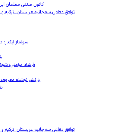
کانون صنفی معلمان ایران
توافق دفاعی سه‌جانبه عربستان، ترکیه 
سولماز ایکدر: د
ش
فرشاد مؤمنی: شوک‌د
بازنشر نوشته معروف م
نق
توافق دفاعی سه‌جانبه عربستان، ترکیه 