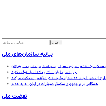
بیانیه سازمان‌های ملی
– در محکومیت اعدام، سرکوب سیاسی–اجتماعی، و نقض حقوق زنان
جبهه ملی ایران: ماشین اعدام را متوقف کنید!
رج از کشور انجام اعدام‌های وقیحانه در ملأِعام را محکوم می‌کند
همگامی برای جمهوری سکولار دموکرات در ایران: نه به اعدام
نهضت ملی