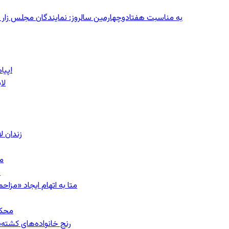
به مناسبت هفتادوچهارمین سالروز: نمایندگان مجلس زار می‌زدند/ تهران در آتش؛ ۳۰ تیر
پیام روشن پزشکیان در گفت‌و‌گوی تصویری با مرد نامرئی: من هستم!
لا
زندان 
مشهد؛ ۲۰
ب
متا به اتهام ایجاد «مزاحمت عمومی»
محکومیت
رنج خانواده‌های کشته‌