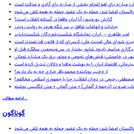
: مبارزه برای لغو اعدام بخشی از مبارزه برای آزادی و عدالت است
و پاکستان امضا شد؛ حمله به یک عضو، حمله به همه تلقی می‌شود
گزارش یورونیوز؛ آیا ایران واقعا در آستانه انقلاب است؟
جزئیات و ابهامات توافق بر سر تنگه هرمز به روایت رویترز
امیر طاهری – ایران: نمایشگاه شکست‌خوردگان شکست‌ناپذیر
بیری شورای عالی امنیت ملی؛ کرسی‌ای که از قانون قدرتمندتر است
برگزاری مراسم یادبود شاپور بختیار در سی‌وپنجمین سالگرد قتل او
هر در خاموشی؛ قبض‌های نجومی و موتور برق یک میلیارد تومانی
رمانی، اقتصاد ایران را به بهشت مافیا و دلالان تبدیل کرده است
از «خیبر یونایتد» محمدباقر خرازی چه به یاد داریم؟
صطفی رحیمی در دوران انقلاب: چرا با جمهوری اسلامی مخالفم؟
اب ضرورت (ترجمه از آلمانی) + متن آلمانی + متن انگلیسی نوشته
ادامه مطالب...
گوناگون
و پاکستان امضا شد؛ حمله به یک عضو، حمله به همه تلقی می‌شود