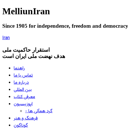
Melliun
Iran
Since 1905 for
independence
,
freedom
and
democrac
Iran
استقرار
حاکميت ملی
هدف نهضت ملی ایران است
راهنما
تماس با ما
درباره ما
بین المللی
معرفی کتاب
اپوزیسیون
- گرد همآئی ها
فرهنگ و هنر
گوناگون