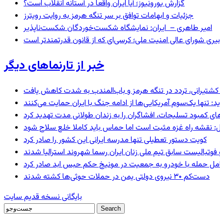
گزارش یورونیوز؛ آیا ایران واقعا در آستانه انقلاب است؟
جزئیات و ابهامات توافق بر سر تنگه هرمز به روایت رویترز
امیر طاهری – ایران: نمایشگاه شکست‌خوردگان شکست‌ناپذیر
بیری شورای عالی امنیت ملی؛ کرسی‌ای که از قانون قدرتمندتر است
خبر از تارنماهای دیگر
ای کشتیرانی، تردد در تنگه هرمز و باب‌المندب به شدت کاهش یافت
 تنها یک‌سوم آمریکایی‌ها از ادامه جنگ با ایران حمایت می‌کنند
های کمبود تسلیحات، افشاگران را به زندان طولانی مدت تهدید کرد
: نقشه راه غزه مثبت است اما حماس باید کاملا خلع سلاح شود
کویت دستور تعطیلی تنها مدرسه ایرانی این کشور را صادر کرد
 فوتبالیست سابق تیم ملی زنان ایران رسما شهروند استرالیا شدند
عامل حمله با خودرو به جمعیت در مونیخ حکم حبس ابد صادر کرد
دست‌کم ۳۰ نیروی دولتی یمن در حملات حوثی‌ها کشته شدند
بایگانی نسخه قدیم سایت