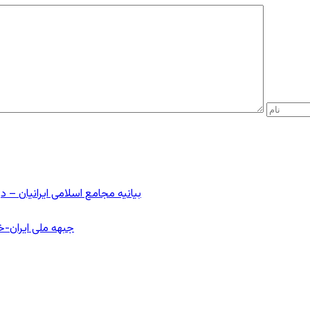
بیانیه مجامع اسلامی ایرانیان 
جبهه ملی ایران-خا