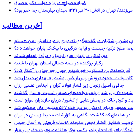
ضیاء مصباح: در باره دولت دکتر مصدق
 ۱۳۳۱ میدان بهارستان چه خبر بود؟
آخرین مطالب
یحه صلح ترکیه چیست و آیا به درگیری با پ‌ک‌ک پایان خواهد داد؟
دو زندانی در زندان های اردبیل و دزفول اعدام شدند
رگبار پراکنده در نیمه شمالی استان تهران تا شنبه
قدرت‌مندترین تلسکوپ خورشیدی جهان چه چیزی را آشکار کرد؟
لاکان رشت؛ حمزه درویش پس از ضرب‌وشتم به بهداری منتقل شد
چاقوی اصیل زنجان زیر فشار فولاد گران و اجناس تقلبی ارزان
 برابر شدن پلمب واحدهای صنفی نسبت به سال گذشته
اد و گردوخاک در بخش‌هایی از کشور/ دریای مازندران مواج است
 برای کودکان به پرداخت ۵۶۷ میلیون دلار محکوم شد
در هفته‌ای که گذشت؛ نگاهی به گزارشات محیط زیستی در ایران
 شقایق افشار نجفی هنرمند ۱۸ساله قزوینی به ۹سال حبس
شدگان اعتراضات؛ از پلمب کسب‌وکارها تا ممنوعیت حضور بر مزار