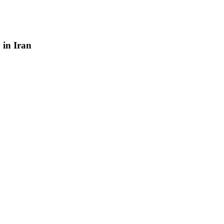
y
in
Iran