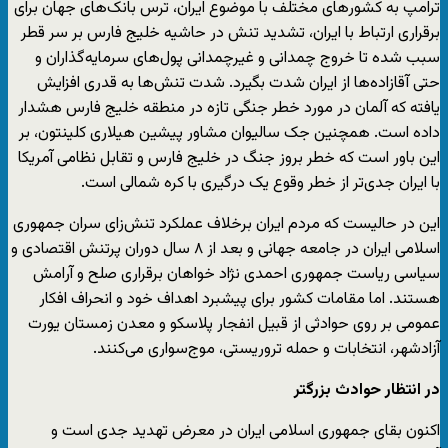
ترامپ به کشورهای مختلف با موضوع ایران، ترس بانک‌های جهان برای
برقراری ارتباط با ایران، تشدید تنش در حاشیه خلیج فارس بر سر قطر
سبب شده تا خروج چمدانی و غیرچمدانی پول‌های سرمایه‌گذاران و
حتی آقازاده‌ها از ایران شدت بگیرد. شدت تنش‌ها به قدری افزایش
یافته که آلمان در مورد خطر جنگی تازه در منطقه خلیج فارس هشدار
داده است. همچنین جک سالیوان مشاور پیشین هیلاری کلینتون، بر
این باور است که خطر بروز جنگ در خلیج فارس و تقابل نظامی آمریکا
با ایران جدی‌تر از خطر وقوع یک درگیری با کره ‌شمالی است.
این در حالیست که مردم ایران برخلاف عملکرد تنش‌زای سران جمهوری
اسلامی ایران در جامعه جهانی و بعد از ۸ سال دوران پرتنش اقتصادی و
سیاسی ریاست جمهوری احمدی نژاد خواهان برقراری صلح و آرامش
هستند. اما مقامات کشور برای پیشبرد اهداف خود و انحراف افکار
عمومی‌ بر روی حوادثی از قبیل انفجار پلاسکو و معدن زمستان یورت
آزادشهر، انتخابات و حمله تروریستی، موج‌سواری می‌کنند.
در انتظار حوادث بزرگتر
اکنون بقای جمهوری اسلامی ایران در معرض تهدید جدی است و