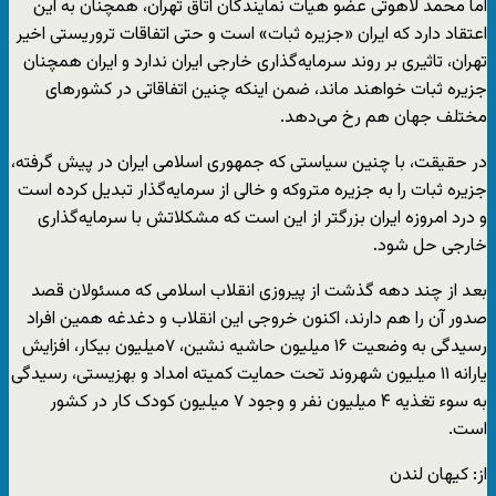
اما محمد لاهوتی عضو هیات نمایندگان اتاق تهران، همچنان به این
اعتقاد دارد که ایران «جزیره ثبات» است و حتی اتفاقات تروریستی اخیر
تهران، تاثیری بر روند سرمایه‌گذاری خارجی ایران ندارد و ایران همچنان
جزیره ثبات خواهند ماند، ضمن اینکه چنین اتفاقاتی در کشورهای
مختلف جهان هم رخ می‌دهد.
در حقیقت، با چنین سیاستی که جمهوری اسلامی ایران در پیش گرفته،
جزیره ثبات را به جزیره متروکه و خالی از سرمایه‌گذار تبدیل کرده است
و درد امروزه ایران بزرگتر از این است که مشکلاتش با سرمایه‌گذاری
خارجی حل شود.
بعد از چند دهه گذشت از پیروزی انقلاب اسلامی که مسئولان قصد
صدور آن را هم دارند، اکنون خروجی این انقلاب و دغدغه همین افراد
رسیدگی به وضعیت ۱۶ میلیون حاشیه نشین، ۷میلیون بیکار، افزایش
یارانه ۱۱ میلیون شهروند تحت حمایت کمیته امداد و بهزیستی، رسیدگی
به سوء تغذیه ۴ میلیون نفر و وجود ۷ میلیون کودک کار در کشور
است.
از: کیهان لندن