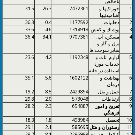
ناخالص
1
خوراكيها و
7472361
26.3
31.5
آشاميدنيها
2
دخانيات
1177592
0.4
36.3
3
پوشاك و كفش
1314918
4.6
33.6
4
مسكن، آب،
9707381
34.1
36.4
برق و گاز و
ساير سوخت ها
5
لوازم اثاث و
1192348
4.2
23.6
خدمات مورد
استفاده در خانه
6
بهداشت و
1602122
5.6
35.1
درمان
7
حمل و نقل
2429894
8.5
19.2
8
ارتباطات
573048
2.0
29.8
9
تفريح و امور
654887
2.3
28.2
فرهنگي
10
تحصيل
498984
1.8
18.3
11
رستوران و هتل
585695
2.1
29.1
12
كالاها و خدمات
2296999
8.1
29.7