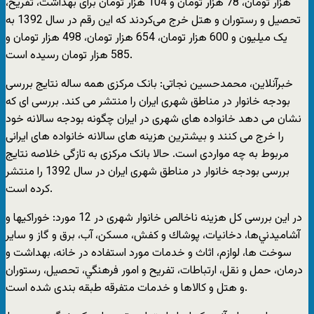
هزار تومان، 78 هزار تومان و 104 هزار تومان برای بهداشت، تفریح،
تحصیل و رستوران و هتل خرج می‌کردند که این رقم در سال 1392 به
یک میلیون و 600 هزار تومان، 654 هزار تومان، 498 هزار تومان و
585 هزار تومان رسیده است.
خبرآنلاين، محمدحسین نجاتی: بانک مرکزی همه ساله نتايج بررسی
بودجه خانوار در مناطق شهری ايران را منتشر می کند. بررسی ای که
نشان می دهد خانواده های شهری در ایران چگونه بودجه سالانه خود
را خرج می کنند و بیشترین هزینه های سالانه خانواده های ایرانی
مربوط به چه مواردی است. حالا بانک مرکزی به تازگی خلاصه نتایج
بررسی بودجه خانوار در مناطق شهری ايران در سال 1392 را منتشر
کرده است.
در این بررسی کل هزینه ناخالص خانوار شهری در 12 مورد: خوراكيها و
آشاميدني‌ها، دخانيات، پوشاك و كفش، مسكن، آب، برق و گاز و ساير
سوخت ها، لوازم، اثاث و خدمات مورد استفاده در خانه، بهداشت و
درمان، حمل و نقل، ارتباطات، تفريح و امور فرهنگي، تحصيل، رستوران
و هتل و كالاها و خدمات متفرقه طبقه بندی شده است.