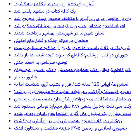
آتش برای دهمین‌بار، در میانکاله زبانه کشید
یک کافه کتاب در مشهد پلمب شد
ان در چالوس در پی درگیری با متخلف محیط زیستی مجروح شد
اعتراضات دی‌ماه؛ امیرحسین افرا به حبس و شلاق محکوم شد
شش شهروند در شهرستان بهشهر بازداشت شدند
معلمان در میانه جنگ و فشارهای امنیتی
ترش جنگ در تلاش است اما هنوز خبری از مذاکره مستقیم نیست
شورش در قلب اورشلیم؛ کافه‌ای که جرات کرده شنبه‌ها باز باشد
توصیه ضرغامی به احمد جنتی
ی، دکتر کاظم کردوانی، دکتر همایون مهمنش و دکتر حسین موسویان
شاپور بختیار
مشروطۀ ایرانی 120 ساله شد/ فراز و نشیب آری، شکست اما نه!
 و آیا کسی می‌تواند نماینده ۹۰ میلیون ایرانی باشد؟
ان چابهار؛ نه امکانات و تجهیزات پزشکی دارد نه سیستم سرمایشی
ه‌دلیل بدهی ۲۸۷ هزار میلیارد تومانی مسدود شد
عت بیش از یک میلیون دلار گاز در مشعل‌های ایران دود می‌شود
زن‌کشی در کلات؛ مردی همسرش را با بنزین آتش زد و کشت
جمهوری اسلامی و اربعین ۱۴۰۵؛ هزینه هنگفت و دستاورد اندک