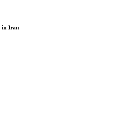
y
in
Iran