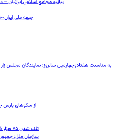
بیانیه مجامع اسلامی ایرانیان 
جبهه ملی ایران-خا
به مناسبت هفتادوچهارمین سالروز: نمایندگان مجلس زار می‌زدند/ تهران در آتش؛ ۳۰ تیر
از سکوهای پارس ج
تلف شدن ۷۵ هزار قطعه ماهی در رودخانه مسقان شیراز بر اثر ورود شورابه فوق‌اشباع
سازمان ملل: جمهوری