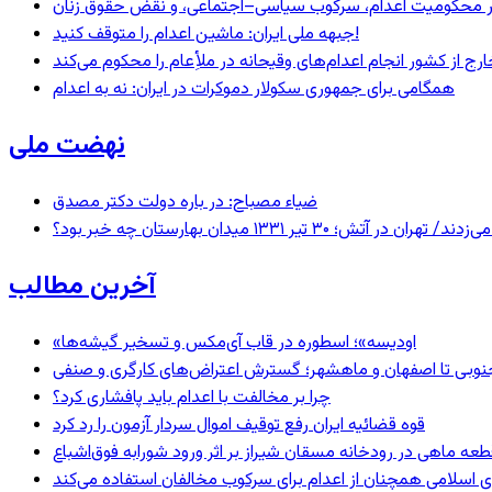
– در محکومیت اعدام، سرکوب سیاسی–اجتماعی، و نقض حقوق زنان
جبهه ملی ایران: ماشین اعدام را متوقف کنید!
رج از کشور انجام اعدام‌های وقیحانه در ملأِعام را محکوم می‌کند
همگامی برای جمهوری سکولار دموکرات در ایران: نه به اعدام
نهضت ملی
ضیاء مصباح: در باره دولت دکتر مصدق
 ۱۳۳۱ میدان بهارستان چه خبر بود؟
آخرین مطالب
«اودیسه»؛ اسطوره در قاب آی‌مکس و تسخیر گیشه‌ها
نوبی تا اصفهان و ماهشهر؛ گسترش اعتراض‌های کارگری و صنفی
چرا بر مخالفت با اعدام باید پافشاری کرد؟
قوه قضائیه ایران رفع توقیف اموال سردار آزمون را رد کرد
 اسلامی همچنان از اعدام برای سرکوب مخالفان استفاده می‌کند