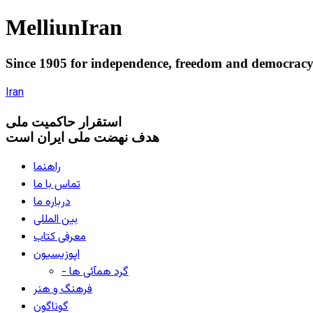
Melliun
Iran
Since 1905 for
independence
,
freedom
and
democrac
Iran
استقرار
حاکميت ملی
هدف نهضت ملی ایران است
راهنما
تماس با ما
درباره ما
بین المللی
معرفی کتاب
اپوزیسیون
- گرد همآئی ها
فرهنگ و هنر
گوناگون