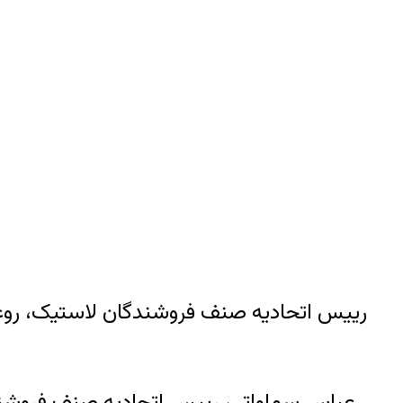
رييس اتحاديه صنف فروشندگان لاستيک، روغن ت
عباس سماواتی، رييس اتحاديه صنف فروشندگان