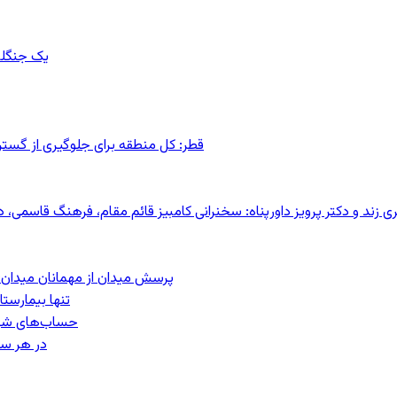
یک جنگلب
قطر: کل منطقه برای جلوگیری از گس
کری زند و دکتر پرویز داورپناه: سخنرانی کامبیز قائم مقام، فرهنگ قاسم
پرسش میدان از مهمانان میدان: مردم کیست؟
تنها بیمارست
حساب‌های شرکت ملی نفت ب
در هر سا