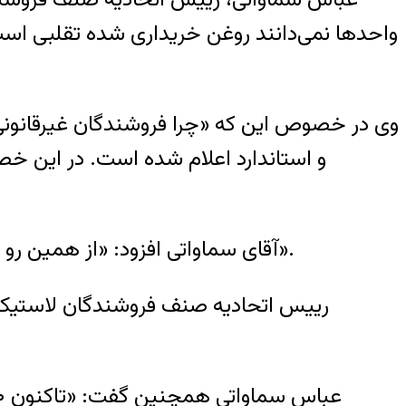
واحد‌ها نمی‌دانند روغن خريداری شده تقلبی است 
وی در خصوص اين که «چرا فروشندگان غيرقانونی 
و استاندارد اعلام شده است. در اين خ
آقای سماواتی افزود: «از همين رو اعلام اسامی آنها (فروشندگان محصولات تقلبی) تنها باعث هدر رفتن وقت ما و ايجاد کدورت است».
رييس اتحاديه صنف فروشندگان لاستيک، رو