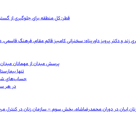
قطر: کل منطقه برای جلوگیری از گس
کری زند و دکتر پرویز داورپناه: سخنرانی کامبیز قائم مقام، فرهنگ قاسم
پرسش میدان از مهمانان میدان: مردم کیست؟
تنها بیمارست
حساب‌های شرکت ملی نفت ب
در هر سا