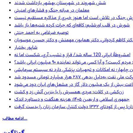
شش شهروند در شهرستان بهشهر بازداشت شدند
معلمان در میانه جنگ و فشارهای امنیتی
ترش جنگ در تلاش است اما هنوز خبری از مذاکره مستقیم نیست
شورش در قلب اورشلیم؛ کافه‌ای که جرات کرده شنبه‌ها باز باشد
توصیه ضرغامی به احمد جنتی
ی، دکتر کاظم کردوانی، دکتر همایون مهمنش و دکتر حسین موسویان
شاپور بختیار
مشروطۀ ایرانی 120 ساله شد/ فراز و نشیب آری، شکست اما نه!
 و آیا کسی می‌تواند نماینده ۹۰ میلیون ایرانی باشد؟
ان چابهار؛ نه امکانات و تجهیزات پزشکی دارد نه سیستم سرمایشی
ه‌دلیل بدهی ۲۸۷ هزار میلیارد تومانی مسدود شد
عت بیش از یک میلیون دلار گاز در مشعل‌های ایران دود می‌شود
زن‌کشی در کلات؛ مردی همسرش را با بنزین آتش زد و کشت
جمهوری اسلامی و اربعین ۱۴۰۵؛ هزینه هنگفت و دستاورد اندک
ادامه مطالب...