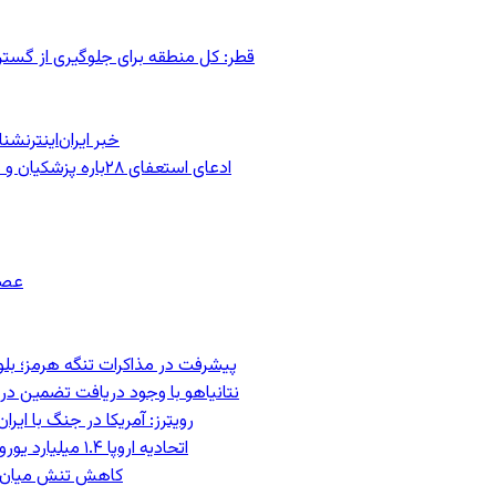
قطر: کل منطقه برای جلوگیری از گس
خبر ایران‌اینترنش
ادعای استعفای ۲۸باره پزشکیان و هشدار مجتبی خامنه‌ای در روایت خرازی؛ رئیس‌جمهور تکذیب کرد
عصر
پیشرفت در مذاکرات تنگه هرمز؛ بلومب
نتانیاهو با وجود دریافت تضمین درب
رویترز: آمریکا در جنگ با ای
اتحادیه اروپا ۱.۴ میلیارد یورو از سود دارایی‌های مسدودشده روسیه را به اوکراین ‏اختصاص داد
کاهش تنش میان اسرائیل و حزب‌الل