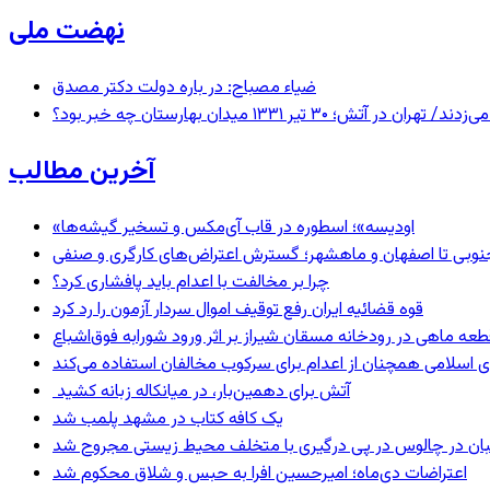
نهضت ملی
ضیاء مصباح: در باره دولت دکتر مصدق
 ۱۳۳۱ میدان بهارستان چه خبر بود؟
آخرین مطالب
«اودیسه»؛ اسطوره در قاب آی‌مکس و تسخیر گیشه‌ها
نوبی تا اصفهان و ماهشهر؛ گسترش اعتراض‌های کارگری و صنفی
چرا بر مخالفت با اعدام باید پافشاری کرد؟
قوه قضائیه ایران رفع توقیف اموال سردار آزمون را رد کرد
 اسلامی همچنان از اعدام برای سرکوب مخالفان استفاده می‌کند
آتش برای دهمین‌بار، در میانکاله زبانه کشید
یک کافه کتاب در مشهد پلمب شد
ان در چالوس در پی درگیری با متخلف محیط زیستی مجروح شد
اعتراضات دی‌ماه؛ امیرحسین افرا به حبس و شلاق محکوم شد