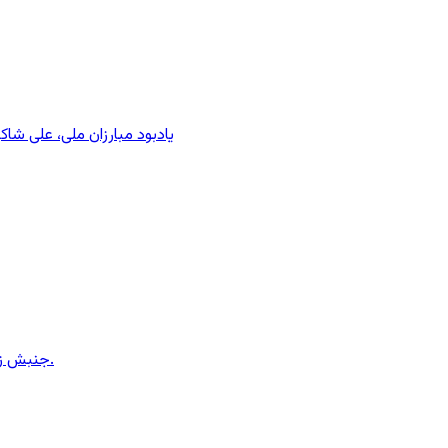
یادبود مبارزان ملی، علی شا
جنبش زنان ایران در دوران محمدرضاشاه، بخش سوم – سازمان زنان در کنترل مردان! پس از کودتای ۱۳۳۲ دولت کنترل سازمان زنان را بدست گرفت.