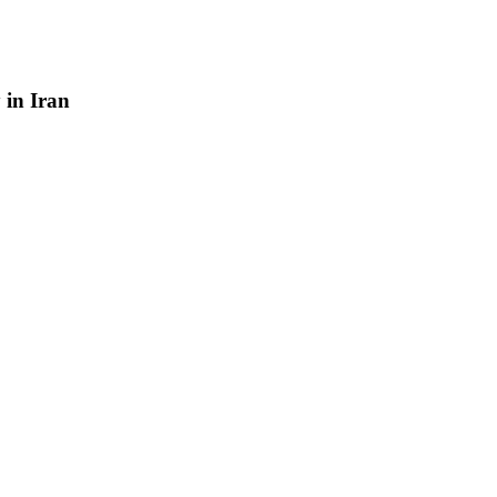
y
in
Iran