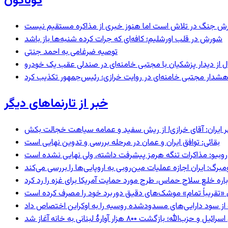
گوناگون
ترش جنگ در تلاش است اما هنوز خبری از مذاکره مستقیم نیست
شورش در قلب اورشلیم؛ کافه‌ای که جرات کرده شنبه‌ها باز باشد
توصیه ضرغامی به احمد جنتی
نال از دیدار پزشکیان با مجتبی خامنه‌ای در صندلی عقب یک خودرو
خبر از تارنماهای دیگر
 ایران: آقای خرازی! از ریش سفید و عمامه سیاهت خجالت بکش
بقائی: توافق ایران و عمان در مرحله بررسی و تدوین نهایی است
روبیو: مذاکرات تنگه هرمز پیشرفت داشته، ولی نهایی نشده است
رگ: ایران اجازه عملیات مین‌روبی به اروپایی‌ها را بررسی می‌کند
اره خلع سلاح حماس، طرح مورد حمایت آمریکا برای غزه را رد کرد
ران «تقریباً تمام» موشک‌های دقیق دوربرد خود را مصرف کرده است
ه؛ بازگشت ۸۰۰ هزار آوارۀ لبنانی به خانه‌ آغاز شد