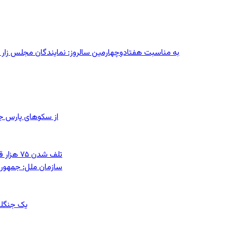
به مناسبت هفتادوچهارمین سالروز: نمایندگان مجلس زار می‌زدند/ تهران در آتش؛ ۳۰ تیر
از سکوهای پارس ج
تلف شدن ۷۵ هزار قطعه ماهی در رودخانه مسقان شیراز بر اثر ورود شورابه فوق‌اشباع
سازمان ملل: جمهوری
یک جنگلب