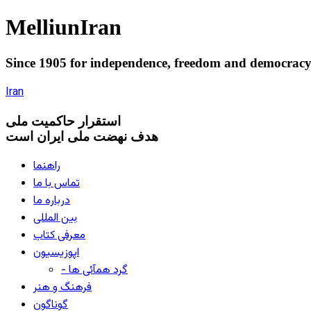
Melliun
Iran
Since 1905 for
independence
,
freedom
and
democrac
Iran
استقرار
حاکميت ملی
هدف نهضت ملی ایران است
راهنما
تماس با ما
درباره ما
بین المللی
معرفی کتاب
اپوزیسیون
- گرد همآئی ها
فرهنگ و هنر
گوناگون