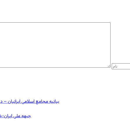
بیانیه مجامع اسلامی ایرانیان 
جبهه ملی ایران-خا