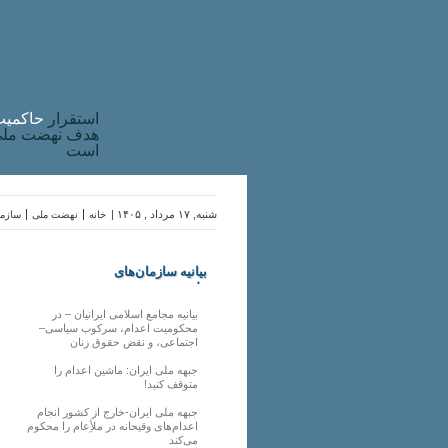
استقرار
حاکميت
هدف نهضت ملی 
است
شنبه, ۱۷ مرداد , ۱۴۰۵ |
خانه
نهضت ملی
سازما
بیانیه سازمان‌های
ملی
بیانیه مجامع اسلامی ایرانیان – در
محکومیت اعدام، سرکوب سیاسی–
اجتماعی، و نقض حقوق زنان
جبهه ملی ایران: ماشین اعدام را
متوقف کنید!
جبهه ملی ایران-خارج از کشور انجام
اعدام‌های وقیحانه در ملأِعام را محکوم
می‌کند