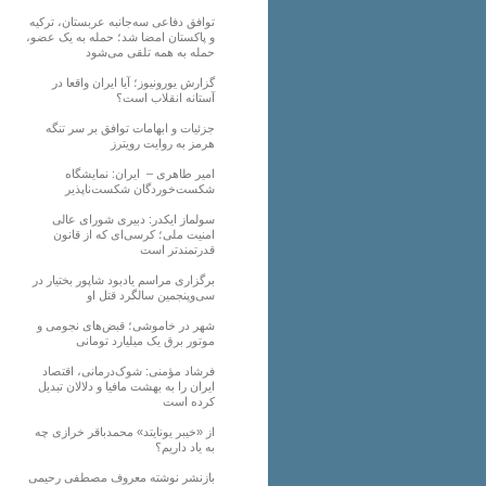
توافق دفاعی سه‌جانبه عربستان، ترکیه
و پاکستان امضا شد؛ حمله به یک عضو،
حمله به همه تلقی می‌شود
گزارش یورونیوز؛ آیا ایران واقعا در
آستانه انقلاب است؟
جزئیات و ابهامات توافق بر سر تنگه
هرمز به روایت رویترز
امیر طاهری – ایران: نمایشگاه
شکست‌خوردگان شکست‌ناپذیر
سولماز ایکدر: دبیری شورای عالی
امنیت ملی؛ کرسی‌ای که از قانون
قدرتمندتر است
برگزاری مراسم یادبود شاپور بختیار در
سی‌وپنجمین سالگرد قتل او
شهر در خاموشی؛ قبض‌های نجومی و
موتور برق یک میلیارد تومانی
فرشاد مؤمنی: شوک‌درمانی، اقتصاد
ایران را به بهشت مافیا و دلالان تبدیل
کرده است
از «خیبر یونایتد» محمدباقر خرازی چه
به یاد داریم؟
بازنشر نوشته معروف مصطفی رحیمی