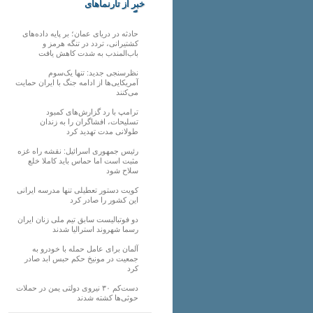
خبر از تارنماهای
دیگر
حادثه در دریای عمان؛ بر پایه داده‌های
کشتیرانی، تردد در تنگه هرمز و
باب‌المندب به شدت کاهش یافت
نظرسنجی جدید: تنها یک‌سوم
آمریکایی‌ها از ادامه جنگ با ایران حمایت
می‌کنند
ترامپ با رد گزارش‌های کمبود
تسلیحات، افشاگران را به زندان
طولانی مدت تهدید کرد
رئیس‌ جمهوری اسرائیل: نقشه راه غزه
مثبت است اما حماس باید کاملا خلع
سلاح شود
کویت دستور تعطیلی تنها مدرسه ایرانی
این کشور را صادر کرد
دو فوتبالیست سابق تیم ملی زنان ایران
رسما شهروند استرالیا شدند
آلمان برای عامل حمله با خودرو به
جمعیت در مونیخ حکم حبس ابد صادر
کرد
دست‌کم ۳۰ نیروی دولتی یمن در حملات
حوثی‌ها کشته شدند