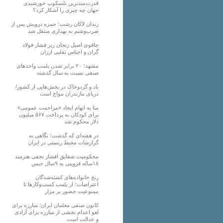
قدرت‌مندترین تلسکوپ خورشیدی
جهان چه چیزی را آشکار کرد؟
زندان لاکان رشت؛ حمزه درویش پس از
ضرب‌وشتم به بهداری منتقل شد
چاقوی اصیل زنجان زیر فشار فولاد
گران و اجناس تقلبی ارزان
مشهد؛ ۲۰ برابر شدن پلمب واحدهای
صنفی نسبت به سال گذشته
باد و گردوخاک در بخش‌هایی از کشور/
دریای مازندران مواج است
متا به اتهام ایجاد «مزاحمت عمومی»
برای کودکان به پرداخت ۵۶۷ میلیون
دلار محکوم شد
در هفته‌ای که گذشت؛ نگاهی به
گزارشات محیط زیستی در ایران
محکومیت شقایق افشار نجفی هنرمند
۱۸ساله قزوینی به ۹سال حبس
رنج خانواده‌های کشته‌شدگان
اعتراضات؛ از پلمب کسب‌وکارها تا
ممنوعیت حضور بر مزار
کانون صنفی معلمان ایران: مبارزه برای
لغو اعدام بخشی از مبارزه برای آزادی
و عدالت است