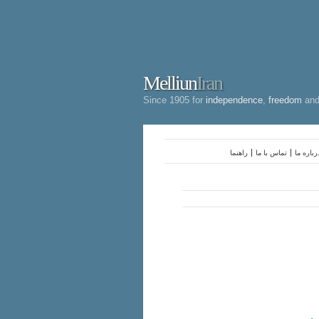
Melliun
Iran
Since 1905 for
independence
,
freedom
an
رباره ما
تماس با ما
راهنما