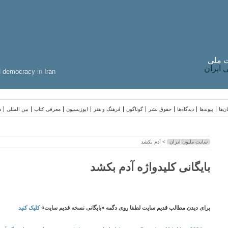
 ملی
ایران
d
democracy
in
Iran
ن‌ها
پیوندها
دیدگاه‌ها
حقوق بشر
گوناگون
فرهنگ و هنر
اپوزیسیون
معرفی کتاب
بین المللی
د
سایت ملیون ایران
> آدم بکشد
بایگانی کلیدواژه آدم بکشد
برای دیدن مطالب قدیم سایت لطفا روی دگمه «بایگانی نسخه قدیم سایت»
کلیک کنید