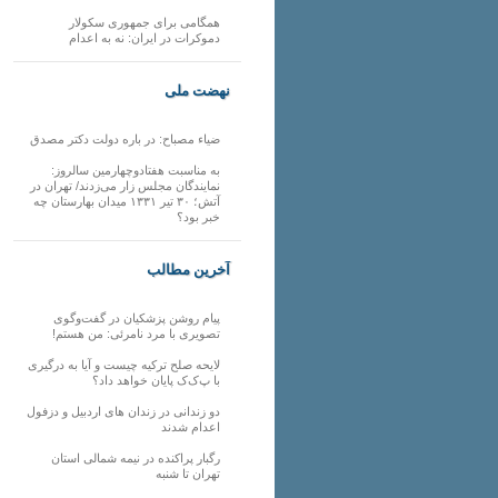
همگامی برای جمهوری سکولار
دموکرات در ایران: نه به اعدام
نهضت ملی
ضیاء مصباح: در باره دولت دکتر مصدق
به مناسبت هفتادوچهارمین سالروز:
نمایندگان مجلس زار می‌زدند/ تهران در
آتش؛ ۳۰ تیر ۱۳۳۱ میدان بهارستان چه
خبر بود؟
آخرین مطالب
پیام روشن پزشکیان در گفت‌و‌گوی
تصویری با مرد نامرئی: من هستم!
لایحه صلح ترکیه چیست و آیا به درگیری
با پ‌ک‌ک پایان خواهد داد؟
دو زندانی در زندان های اردبیل و دزفول
اعدام شدند
رگبار پراکنده در نیمه شمالی استان
تهران تا شنبه