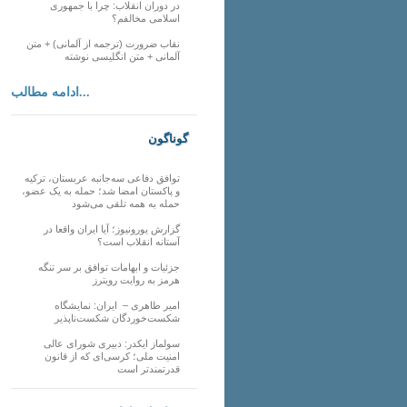
در دوران انقلاب: چرا با جمهوری
اسلامی مخالفم؟
نقاب ضرورت (ترجمه از آلمانی) + متن
آلمانی + متن انگلیسی نوشته
ادامه مطالب...
گوناگون
توافق دفاعی سه‌جانبه عربستان، ترکیه
و پاکستان امضا شد؛ حمله به یک عضو،
حمله به همه تلقی می‌شود
گزارش یورونیوز؛ آیا ایران واقعا در
آستانه انقلاب است؟
جزئیات و ابهامات توافق بر سر تنگه
هرمز به روایت رویترز
امیر طاهری – ایران: نمایشگاه
شکست‌خوردگان شکست‌ناپذیر
سولماز ایکدر: دبیری شورای عالی
امنیت ملی؛ کرسی‌ای که از قانون
قدرتمندتر است