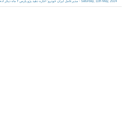
Saturday, 11th May, 2024 - مدیرعامل ایران خودرو: اجازه دهید پژو پارس ۶ ماه دیگر آدم بکشد