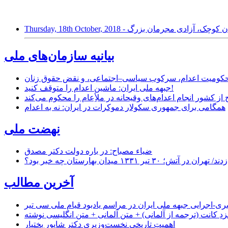
؛ تنبیه مجرمان کوچک، آزادی مجرمان بزرگ
بیانیه سازمان‌های ملی
ر محکومیت اعدام، سرکوب سیاسی–اجتماعی، و نقض حقوق زنان
جبهه ملی ایران: ماشین اعدام را متوقف کنید!
از کشور انجام اعدام‌های وقیحانه در ملأِعام را محکوم می‌کند
همگامی برای جمهوری سکولار دموکرات در ایران: نه به اعدام
نهضت ملی
ضیاء مصباح: در باره دولت دکتر مصدق
۱ میدان بهارستان چه خبر بود؟
آخرین مطالب
-اجرایی جبهه ملی ایران در مراسم یادبود قیام ملی سی تیر
زدِ کانت (ترجمه از آلمانی) + متن آلمانی + متن انگلیسی نوشته
اهمیتِ تاریخیِ نخست‌وزیریِ دکتر شاپور بختیار