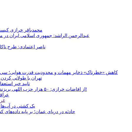
محمدباقر خرازی کیست؟
عبدالرحمن الراشد: جمهوری اسلامی ایران در م
ناصر اعتمادی: طرح ناک
کاهش «خطرناک» ذخایر مهمات و محدودیت قدرت هوایی؛ سی‌ان‌ا
تهران با طولانی کردن 
تایید خبر استعف
از افاضات خرازی: ۵۰ هزار حزب اللهی بریزند خیابان‌ها و بی حجاب‌ها را بکشند و نیرو‌های دولتی را ناکار کنند!
عراقچ
غری
یک کشتی در آب‌های
حادثه در دریای عمان؛ بر پایه داده‌های