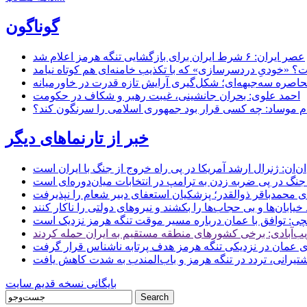
گوناگون
عصر ایران: ۶ شرط ایران برای بازگشایی تنگه هرمز اعلام شد
 «خودیِ دردسرسازی» که با تکذیب خامنه‌ای هم کوتاه نیامد
حاصره سه‌جبهه‌ای؛ شکل‌گیری آرایش تازه قدرت در خاورمیانه
احمد علوی: بحران جانشینی، غیبت رهبر و شکاف در حکومت
ام موساد: چه کسی قرار بود جمهوری اسلامی را سرنگون کند؟
خبر از تارنماهای دیگر
ن: ژنرال ارشد آمریکا در پی راه خروج از جنگ با ایران است
جنگ در پی ضربه زدن به ترامپ در انتخابات میان‌دوره‌ای است
ای محمدباقر ذوالقدر؛ پزشکیان استعفای دبیر شعام را نپذیرفت
ی: توافق با عمان درباره مسیر موقت تنگه هرمز نزدیک است
ب‌آبادی: برخی کشورهای منطقه مستقیم به ایران حمله کردند
 عمان در نزدیکی تنگه هرمز هدف پرتابه ناشناس قرار گرفت
 کشتیرانی، تردد در تنگه هرمز و باب‌المندب به شدت کاهش یافت
بایگانی نسخه قدیم سایت