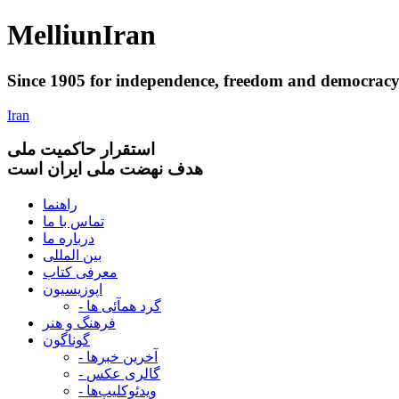
Melliun
Iran
Since 1905 for
independence
,
freedom
and
democrac
Iran
استقرار
حاکميت ملی
هدف نهضت ملی ایران است
راهنما
تماس با ما
درباره ما
بین المللی
معرفی کتاب
اپوزیسیون
- گرد همآئی ها
فرهنگ و هنر
گوناگون
- آخرین خبرها
- گالری عکس
- ویدئوکلیپ‌ها