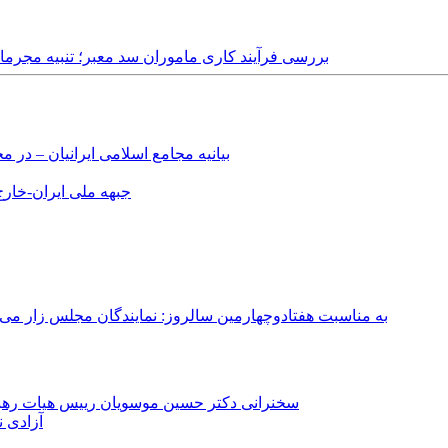
Thursday, 18th October, 2018 - بررسی فرآیند کاری ماموران سد معبر
بیانیه مجامع اسلامی ایرانیان – د
جبهه ملی ایران-خارج 
به مناسبت هفتادوچهارمین سالروز: نمایندگان مجلس زار می‌زدند/ تهران در آتش؛ ۳۰ تیر ۳۳۱
سخنرانی دکتر حسین موسویان رییس هیات رهبری
آزادی ن