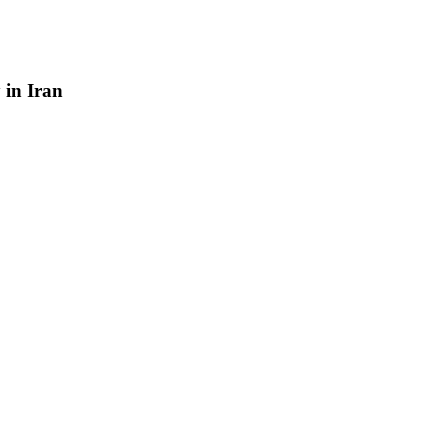
y
in
Iran