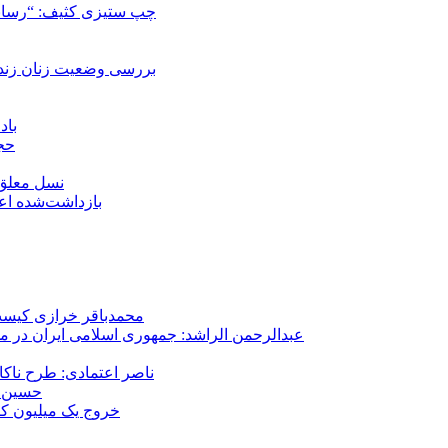
چپ ستیزی کثیف: “رسانه
بررسی وضعیت زنان زندا
باد
حجا
نسل معلق؛
۱۵۹ بازداشت‌شده 
محمدباقر خرازی کیست؟
عبدالرحمن الراشد: جمهوری اسلامی ایران در م
ناصر اعتمادی: طرح ناک
حسین ع
خروج یک میلیون کارگر از 