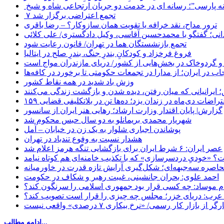
 پارسی”؛ رسانه ای در خدمت دو جریان ارتجاعی شاه و شیخ
۷ تجمع اعتراضی برگزار شد
ترور مداح، نقد خرافه یا تقویت همان سازوکار؟ – رضا باقری
نی؛ گفتگو با محمدحسین آقاسی، وکیل دادگستری/ علی کلائی
تجمع بازنشستگان هما در تهران/ قانون رعایت شود
فروغ فرخزاد و کودکانِ بندرِ جنگ، بندرِ صلح در ایتالیا
 و گردوخاک در بخش‌هایی از کشور/ دریای مازندران مواج است
ب در ایران؛ از مدارا در تجمعات حکومتی تا برخورد در کافه‌ها
وزش باد شدید در همه نقاط کشور
 ایرانیانی که میان رفتن، دیده شدن و بازگشت زندگی می‌کنند
اعتراضات دی‌ماه در زندان یزد؛ ده‌ها تن در بلاتکلیفی قضایی
گزارش| پایان اقتدار وزارت ارشاد؛ رهایی هنر ایران از سانسور
شهریار محمدی بریمانلو به دو سال حبس محکوم شد
پوشاندن اجباری شلوار به یک زن در خیابان – آمل
هشدار نسبت به وفوع تندباد در تهران
عصر ایران: ۶ شرط ایران برای بازگشایی تنگه هرمز اعلام شد
 «خودیِ دردسرسازی» که با تکذیب خامنه‌ای هم کوتاه نیامد
حاصره سه‌جبهه‌ای؛ شکل‌گیری آرایش تازه قدرت در خاورمیانه
احمد علوی: بحران جانشینی، غیبت رهبر و شکاف در حکومت
ام موساد: چه کسی قرار بود جمهوری اسلامی را سرنگون کند؟
رب: دریای خزر؛ مجلس چه چیزی را قرار است تصویب کند؟
بازار کار رسمی/ «نرخ بیکاری ۷ درصدی» واقعی نیست
ادامه مطالب...