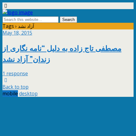
Tags › آزاد نشد
May 18, 2015
مصطفى تاج زاده به دلیل “نامه نگارى از
زندان” آزاد نشد
1 response
Back to top
mobile
desktop