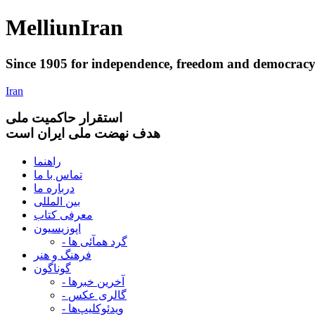
Melliun
Iran
Since 1905 for
independence
,
freedom
and
democrac
Iran
استقرار
حاکميت ملی
هدف نهضت ملی ایران است
راهنما
تماس با ما
درباره ما
بین المللی
معرفی کتاب
اپوزیسیون
- گرد همآئی ها
فرهنگ و هنر
گوناگون
- آخرین خبرها
- گالری عکس
- ویدئوکلیپ‌ها