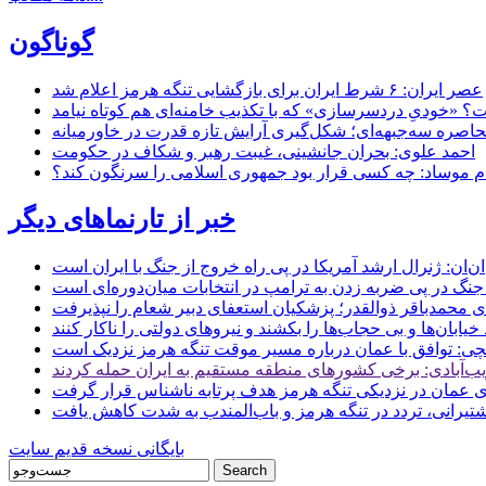
گوناگون
عصر ایران: ۶ شرط ایران برای بازگشایی تنگه هرمز اعلام شد
 «خودیِ دردسرسازی» که با تکذیب خامنه‌ای هم کوتاه نیامد
حاصره سه‌جبهه‌ای؛ شکل‌گیری آرایش تازه قدرت در خاورمیانه
احمد علوی: بحران جانشینی، غیبت رهبر و شکاف در حکومت
ام موساد: چه کسی قرار بود جمهوری اسلامی را سرنگون کند؟
خبر از تارنماهای دیگر
ن: ژنرال ارشد آمریکا در پی راه خروج از جنگ با ایران است
جنگ در پی ضربه زدن به ترامپ در انتخابات میان‌دوره‌ای است
ای محمدباقر ذوالقدر؛ پزشکیان استعفای دبیر شعام را نپذیرفت
ی: توافق با عمان درباره مسیر موقت تنگه هرمز نزدیک است
ب‌آبادی: برخی کشورهای منطقه مستقیم به ایران حمله کردند
 عمان در نزدیکی تنگه هرمز هدف پرتابه ناشناس قرار گرفت
 کشتیرانی، تردد در تنگه هرمز و باب‌المندب به شدت کاهش یافت
بایگانی نسخه قدیم سایت