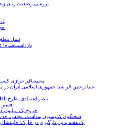
بررسی وضعیت زنان زندا
باد
حجا
نسل معلق؛
۱۵۹ بازداشت‌شده 
محمدباقر خرازی کیست؟
عبدالرحمن الراشد: جمهوری اسلامی ایران در م
ناصر اعتمادی: طرح ناک
حسین ع
خروج یک میلیون کارگر از 
سخنگوی کمیسیون بهداشت مجلس: حذف ارز دارو می‌تواند ۱۴۰۶ را به 
یک هفته بدون بارگیری در خارک؛ فایننشال