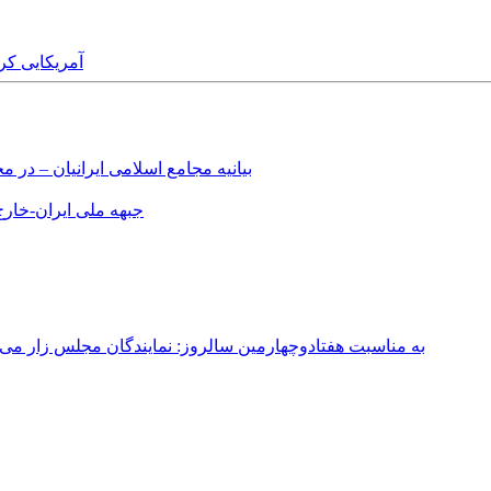
 16th August, 2019
بیانیه مجامع اسلامی ایرانیان – د
جبهه ملی ایران-خارج 
به مناسبت هفتادوچهارمین سالروز: نمایندگان مجلس زار می‌زدند/ تهران در آتش؛ ۳۰ تیر ۳۳۱