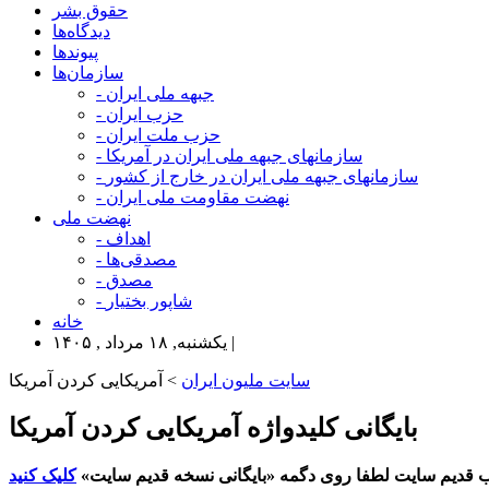
حقوق بشر
دیدگاه‌ها
پیوندها
سازمان‌ها
- جبهه ملی ایران
- حزب ایران
- حزب ملت ایران
- سازمانهای جبهه ملی ایران در آمریکا
- سازمانهای جبهه ملی ایران در خارج از کشور
- نهضت مقاومت ملی ایران
نهضت ملی
- اهداف
- مصدقی‌ها
- مصدق
- شاپور بختیار
خانه
یکشنبه, ۱۸ مرداد , ۱۴۰۵ |
سایت ملیون ایران
> آمریکایی کردن آمریکا
بایگانی کلیدواژه آمریکایی کردن آمریکا
 قدیم سایت لطفا روی دگمه «بایگانی نسخه قدیم سایت»
کلیک کنید