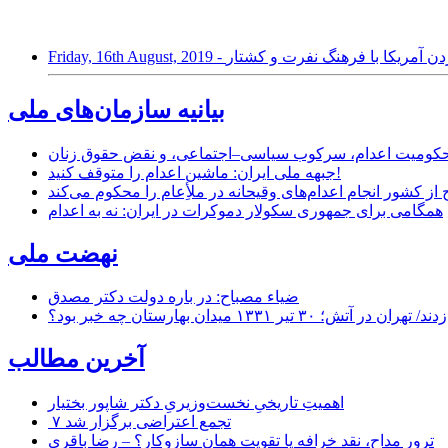
Friday, - آمریکایی کردن آمریکا با فرهنگ نفرت و کشتار
بیانیه سازمان‌های ملی
ر محکومیت اعدام، سرکوب سیاسی–اجتماعی، و نقض حقوق زنان
جبهه ملی ایران: ماشین اعدام را متوقف کنید!
از کشور انجام اعدام‌های وقیحانه در ملأِعام را محکوم می‌کند
همگامی برای جمهوری سکولار دموکرات در ایران: نه به اعدام
نهضت ملی
ضیاء مصباح: در باره دولت دکتر مصدق
۱ میدان بهارستان چه خبر بود؟
آخرین مطالب
اهمیتِ تاریخیِ نخست‌وزیریِ دکتر شاپور بختیار
۷ تجمع اعتراضی برگزار شد
ترور مداح، نقد خرافه یا تقویت همان سازوکار؟ – رضا باقری