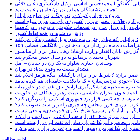
نی؛ گفتگو با محمدحسین آقاسی، وکیل دادگستری/ علی کلائی
تجمع بازنشستگان هما در تهران/ قانون رعایت شود
فروغ فرخزاد و کودکانِ بندرِ جنگ، بندرِ صلح در ایتالیا
 و گردوخاک در بخش‌هایی از کشور/ دریای مازندران مواج است
ب در ایران؛ از مدارا در تجمعات حکومتی تا برخورد در کافه‌ها
وزش باد شدید در همه نقاط کشور
 ایرانیانی که میان رفتن، دیده شدن و بازگشت زندگی می‌کنند
اعتراضات دی‌ماه در زندان یزد؛ ده‌ها تن در بلاتکلیفی قضایی
گزارش| پایان اقتدار وزارت ارشاد؛ رهایی هنر ایران از سانسور
شهریار محمدی بریمانلو به دو سال حبس محکوم شد
پوشاندن اجباری شلوار به یک زن در خیابان – آمل
هشدار نسبت به وفوع تندباد در تهران
عصر ایران: ۶ شرط ایران برای بازگشایی تنگه هرمز اعلام شد
 «خودیِ دردسرسازی» که با تکذیب خامنه‌ای هم کوتاه نیامد
حاصره سه‌جبهه‌ای؛ شکل‌گیری آرایش تازه قدرت در خاورمیانه
احمد علوی: بحران جانشینی، غیبت رهبر و شکاف در حکومت
ام موساد: چه کسی قرار بود جمهوری اسلامی را سرنگون کند؟
رب: دریای خزر؛ مجلس چه چیزی را قرار است تصویب کند؟
بازار کار رسمی/ «نرخ بیکاری ۷ درصدی» واقعی نیست
«سال کشتار بیماران» تبدیل کند
‌تایمز: محاصره آمریکا شریان صادرات نفت ایران را بسته است
سنای آمریکا تحریم روسیه را تشدید و تحریم ایران را تمدید کرد
ادامه مطالب...