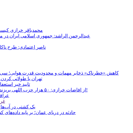
محمدباقر خرازی کیست؟
عبدالرحمن الراشد: جمهوری اسلامی ایران در م
ناصر اعتمادی: طرح ناک
کاهش «خطرناک» ذخایر مهمات و محدودیت قدرت هوایی؛ سی‌ان‌ا
تهران با طولانی کردن 
تایید خبر استعف
از افاضات خرازی: ۵۰ هزار حزب اللهی بریزند خیابان‌ها و بی حجاب‌ها را بکشند و نیرو‌های دولتی را ناکار کنند!
عراقچ
غری
یک کشتی در آب‌های
حادثه در دریای عمان؛ بر پایه داده‌های