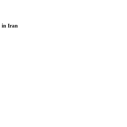
y
in
Iran