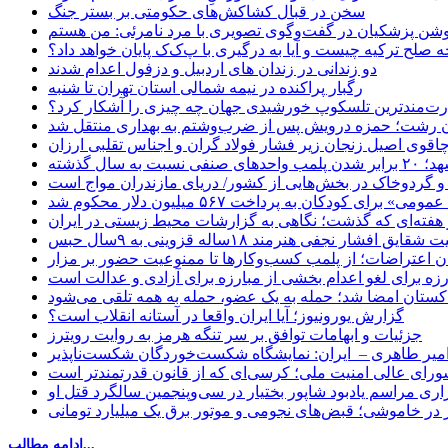
سخن در قبال کشاکش‌های حکومتی بر بستر جنگ
حه صلح ترکیه چیست و آیا به درگیری با پ‌ک‌ک پایان خواهد داد؟
دو زندانی در زندان های اردبیل و دزفول اعدام شدند
رگبار پراکنده در نیمه شمالی استان تهران تا شنبه
ت‌مندترین تلسکوپ خورشیدی جهان چه چیزی را آشکار کرد؟
ان رشت؛ حمزه درویش پس از ضرب‌وشتم به بهداری منتقل شد
اقوی اصیل زنجان زیر فشار فولاد گران و اجناس تقلبی ارزان
ب واحدهای صنفی نسبت به سال گذشته
 و گردوخاک در بخش‌هایی از کشور/ دریای مازندران مواج است
ای کودکان به پرداخت ۵۶۷ میلیون دلار محکوم شد
 هفته‌ای که گذشت؛ نگاهی به گزارشات محیط زیستی در ایران
یق افشار نجفی هنرمند ۱۸ساله قزوینی به ۹سال حبس
ان اعتراضات؛ از پلمب کسب‌وکارها تا ممنوعیت حضور بر مزار
رزه برای لغو اعدام بخشی از مبارزه برای آزادی و عدالت است
اکستان امضا شد؛ حمله به یک عضو، حمله به همه تلقی می‌شود
گزارش یورونیوز؛ آیا ایران واقعا در آستانه انقلاب است؟
جزئیات و ابهامات توافق بر سر تنگه هرمز به روایت رویترز
میر طاهری – ایران: نمایشگاه شکست‌خوردگان شکست‌ناپذیر
شورای عالی امنیت ملی؛ کرسی‌ای که از قانون قدرتمندتر است
اری مراسم یادبود شاپور بختیار در سی‌وپنجمین سالگرد قتل او
در خاموشی؛ قبض‌های نجومی و موتور برق یک میلیارد تومانی
ادامه مطالب...