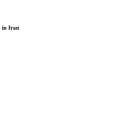
y
in
Iran