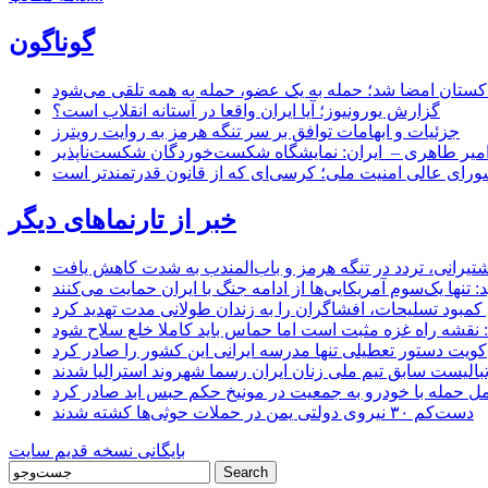
گوناگون
اکستان امضا شد؛ حمله به یک عضو، حمله به همه تلقی می‌شود
گزارش یورونیوز؛ آیا ایران واقعا در آستانه انقلاب است؟
جزئیات و ابهامات توافق بر سر تنگه هرمز به روایت رویترز
میر طاهری – ایران: نمایشگاه شکست‌خوردگان شکست‌ناپذیر
شورای عالی امنیت ملی؛ کرسی‌ای که از قانون قدرتمندتر است
خبر از تارنماهای دیگر
 کشتیرانی، تردد در تنگه هرمز و باب‌المندب به شدت کاهش یافت
تنها یک‌سوم آمریکایی‌ها از ادامه جنگ با ایران حمایت می‌کنند
کمبود تسلیحات، افشاگران را به زندان طولانی مدت تهدید کرد
 نقشه راه غزه مثبت است اما حماس باید کاملا خلع سلاح شود
کویت دستور تعطیلی تنها مدرسه ایرانی این کشور را صادر کرد
بالیست سابق تیم ملی زنان ایران رسما شهروند استرالیا شدند
مل حمله با خودرو به جمعیت در مونیخ حکم حبس ابد صادر کرد
دست‌کم ۳۰ نیروی دولتی یمن در حملات حوثی‌ها کشته شدند
بایگانی نسخه قدیم سایت