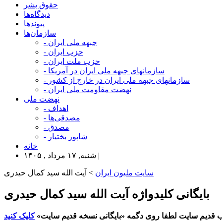
حقوق بشر
دیدگاه‌ها
پیوندها
سازمان‌ها
- جبهه ملی ایران
- حزب ایران
- حزب ملت ایران
- سازمانهای جبهه ملی ایران در آمریکا
- سازمانهای جبهه ملی ایران در خارج از کشور
- نهضت مقاومت ملی ایران
نهضت ملی
- اهداف
- مصدقی‌ها
- مصدق
- شاپور بختیار
خانه
شنبه, ۱۷ مرداد , ۱۴۰۵ |
سایت ملیون ایران
> آیت الله سید کمال حیدری
بایگانی کلیدواژه آیت الله سید کمال حیدری
 قدیم سایت لطفا روی دگمه «بایگانی نسخه قدیم سایت»
کلیک کنید