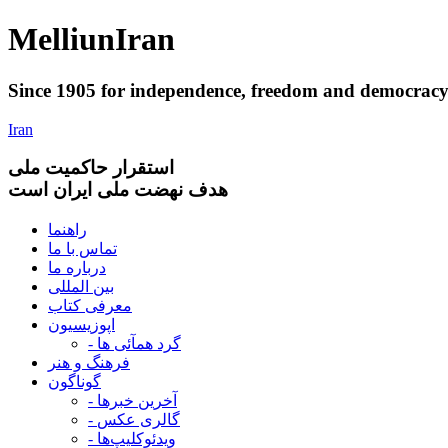
Melliun
Iran
Since 1905 for
independence
,
freedom
and
democrac
Iran
استقرار
حاکميت ملی
هدف نهضت ملی ایران است
راهنما
تماس با ما
درباره ما
بین المللی
معرفی کتاب
اپوزیسیون
- گرد همآئی ها
فرهنگ و هنر
گوناگون
- آخرین خبرها
- گالری عکس
- ویدئوکلیپ‌ها