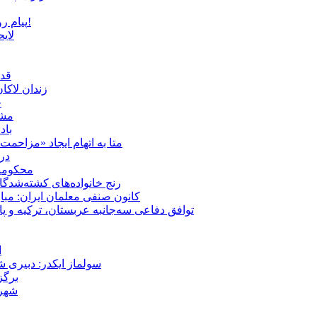
پیام روشن پزشکیان در گفت‌و‌گوی تصویری با مرد نامرئی: من هستم!
لای
قدر
زندان لاک
چ
مشهد؛ ۲۰ برابر شدن پلم
باد
متا به اتهام ایجاد «مزاحمت عمومی» بر
در
محکومیت شقا
رنج خانواده‌های کشته‌شدگ
کانون صنفی معلمان ایران: مبا
توافق دفاعی سه‌جانبه عربستان، ترکیه و پ
ا
سولماز ایکدر: دبیری 
برگز
شهر 