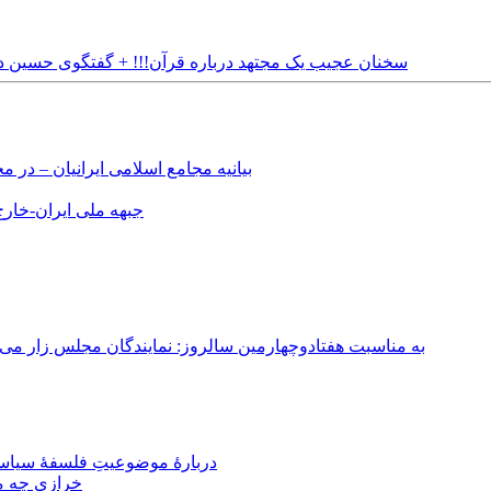
Sunday, 20th June, 2021 - سخنان عجیب یک مجتهد درباره قرآن!!! + گفتگ
بیانیه مجامع اسلامی ایرانیان – د
جبهه ملی ایران-خارج 
به مناسبت هفتادوچهارمین سالروز: نمایندگان مجلس زار می‌زدند/ تهران در آتش؛ ۳۰ تیر ۳۳۱
دربارهٔ موضوعیتِ فلسفهٔ سیاسی
خرازی چه می