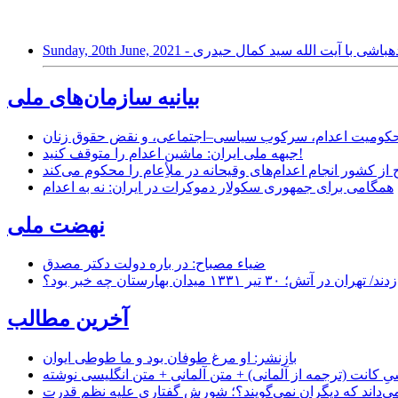
وی حسین دهباشی با آیت الله سید کمال حیدری
بیانیه سازمان‌های ملی
ر محکومیت اعدام، سرکوب سیاسی–اجتماعی، و نقض حقوق زنان
جبهه ملی ایران: ماشین اعدام را متوقف کنید!
از کشور انجام اعدام‌های وقیحانه در ملأِعام را محکوم می‌کند
همگامی برای جمهوری سکولار دموکرات در ایران: نه به اعدام
نهضت ملی
ضیاء مصباح: در باره دولت دکتر مصدق
۱ میدان بهارستان چه خبر بود؟
آخرین مطالب
بازنشر: او مرغ طوفان بود و ما طوطی ایوان
ِ کانت (ترجمه از آلمانی) + متن آلمانی + متن انگلیسی نوشته
‌داند که دیگران نمی‌گویند؟؛ شورشِ گفتاری علیه نظم قدرت