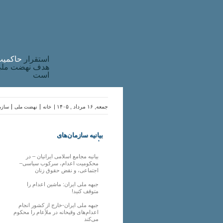
استقرار
حاکميت
هدف نهضت ملی 
است
جمعه, ۱۶ مرداد , ۱۴۰۵ |
خانه
نهضت ملی
سازما
بیانیه سازمان‌های
ملی
بیانیه مجامع اسلامی ایرانیان – در
محکومیت اعدام، سرکوب سیاسی–
اجتماعی، و نقض حقوق زنان
جبهه ملی ایران: ماشین اعدام را
متوقف کنید!
جبهه ملی ایران-خارج از کشور انجام
اعدام‌های وقیحانه در ملأِعام را محکوم
می‌کند