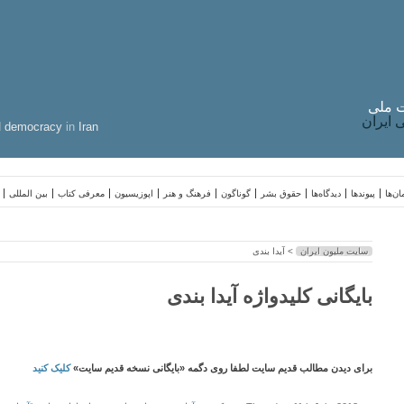
 ملی
ایران
d
democracy
in
Iran
ن‌ها
پیوندها
دیدگاه‌ها
حقوق بشر
گوناگون
فرهنگ و هنر
اپوزیسیون
معرفی کتاب
بین المللی
سایت ملیون ایران
> آیدا بندی
بایگانی کلیدواژه آیدا بندی
برای دیدن مطالب قدیم سایت لطفا روی دگمه «بایگانی نسخه قدیم سایت»
کلیک کنید