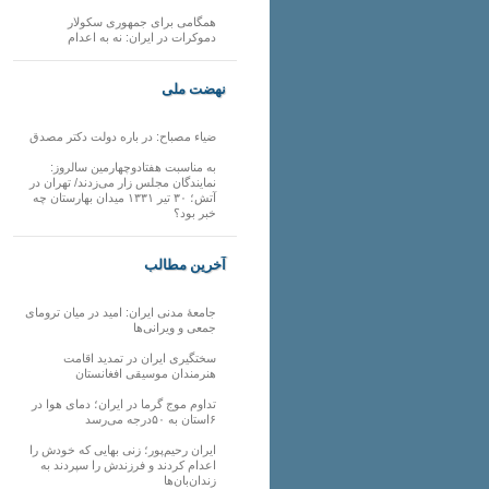
همگامی برای جمهوری سکولار
دموکرات در ایران: نه به اعدام
نهضت ملی
ضیاء مصباح: در باره دولت دکتر مصدق
به مناسبت هفتادوچهارمین سالروز:
نمایندگان مجلس زار می‌زدند/ تهران در
آتش؛ ۳۰ تیر ۱۳۳۱ میدان بهارستان چه
خبر بود؟
آخرین مطالب
جامعهٔ مدنی ایران: امید در میان ترومای
جمعی و ویرانی‌ها
سختگیری ایران در تمدید اقامت
هنرمندان موسیقی افغانستان
تداوم موج گرما در ایران؛ دمای هوا در
۶استان به ۵۰درجه می‌رسد
ایران رحیم‌پور؛ زنی بهایی که خودش را
اعدام کردند و فرزندش را سپردند به
زندان‌بان‌ها