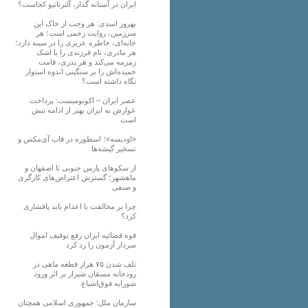
ایران در آستانه گذار، آلترناتیو کجاست؟
بهروز اسدی: هر وجب از خاک‌ این
سرزمین، روایت زخمی است؛ هر
خانه‌ای، خاطره عزیزی را در سینه دارد؛
هر مادری، نام فرزندی را با اشک
زمزمه می‌کند و هر پدری، قامت
خمیده‌اش را بر سنگینی اندوه استوار
نگاه داشته است؟
عصر ایران – اکونومیست: پرداخت
عوارض به ایران بهتر از ادامه تنش
است
«اودیسه»؛ اسطوره در قاب آی‌مکس و
تسخیر گیشه‌ها
از سکوهای پارس جنوبی تا اصفهان و
ماهشهر؛ گسترش اعتراض‌های کارگری
و صنفی
چرا بر مخالفت با اعدام باید پافشاری
کرد؟
قوه قضائیه ایران رفع توقیف اموال
سردار آزمون را رد کرد
تلف شدن ۷۵ هزار قطعه ماهی در
رودخانه مسقان شیراز بر اثر ورود
شورابه فوق‌اشباع
سازمان ملل: جمهوری اسلامی همچنان