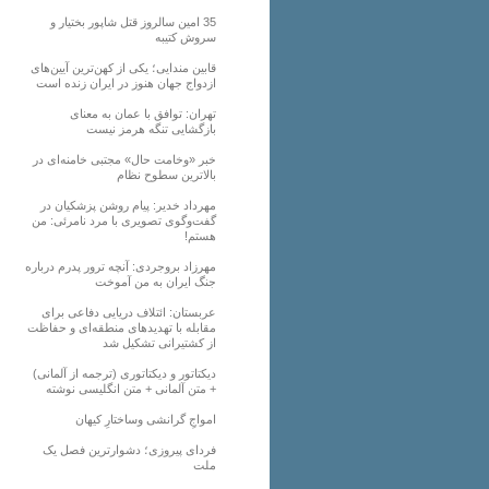
35 امین سالروز قتل شاپور بختیار و
سروش کتیبه
قابین مندایی؛ یکی از کهن‌ترین آیین‌های
ازدواج جهان هنوز در ایران زنده است
تهران: توافق با عمان به معنای
بازگشایی تنگه هرمز نیست
خبر «وخامت حال» مجتبی خامنه‌ای در
بالاترین سطوح نظام
مهرداد خدیر: پیام روشن پزشکیان در
گفت‌و‌گوی تصویری با مرد نامرئی: من
هستم!
مهرزاد بروجردی: آنچه ترور پدرم درباره
جنگ ایران به من آموخت
عربستان: ائتلاف دریایی دفاعی برای
مقابله با تهدیدهای منطقه‌ای و حفاظت
از کشتیرانی تشکیل شد
دیکتاتور و دیکتاتوری (ترجمه از آلمانی)
+ متن آلمانی + متن انگلیسی نوشته
‌امواجِ گرانشی وساختارِ کیهان
فردای پیروزی؛ دشوارترین فصل یک
ملت