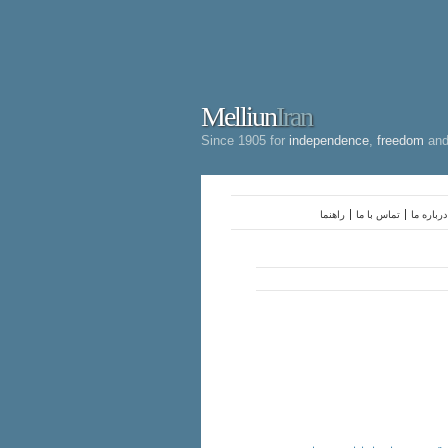
Melliun
Iran
Since 1905 for
independence
,
freedom
an
درباره ما
تماس با ما
راهنما