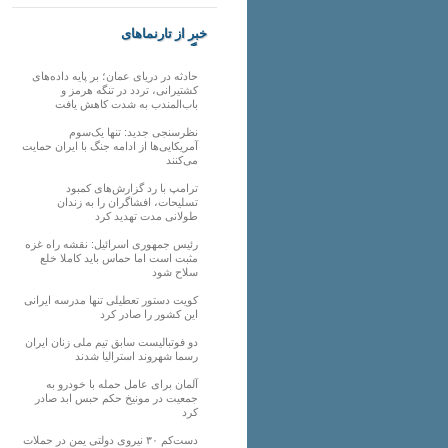
خبر از تارنماهای
دیگر
حادثه در دریای عمان؛ بر پایه داده‌های
کشتیرانی، تردد در تنگه هرمز و
باب‌المندب به شدت کاهش یافت
نظرسنجی جدید: تنها یک‌سوم
آمریکایی‌ها از ادامه جنگ با ایران حمایت
می‌کنند
ترامپ با رد گزارش‌های کمبود
تسلیحات، افشاگران را به زندان
طولانی مدت تهدید کرد
رئیس‌ جمهوری اسرائیل: نقشه راه غزه
مثبت است اما حماس باید کاملا خلع
سلاح شود
کویت دستور تعطیلی تنها مدرسه ایرانی
این کشور را صادر کرد
دو فوتبالیست سابق تیم ملی زنان ایران
رسما شهروند استرالیا شدند
آلمان برای عامل حمله با خودرو به
جمعیت در مونیخ حکم حبس ابد صادر
کرد
دست‌کم ۳۰ نیروی دولتی یمن در حملات