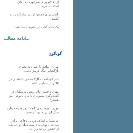
از اعدام برای سرکوب مخالفان
استفاده می‌کند
آتش برای دهمین‌بار، در میانکاله زبانه
کشید
یک کافه کتاب در مشهد پلمب شد
ادامه مطالب...
گوناگون
تهران: توافق با عمان به معنای
بازگشایی تنگه هرمز نیست
خبر «وخامت حال» مجتبی خامنه‌ای در
بالاترین سطوح نظام
مهرداد خدیر: پیام روشن پزشکیان در
گفت‌و‌گوی تصویری با مرد نامرئی: من
هستم!
مهرزاد بروجردی: آنچه ترور پدرم درباره
جنگ ایران به من آموخت
عربستان: ائتلاف دریایی دفاعی برای
مقابله با تهدیدهای منطقه‌ای و حفاظت
از کشتیرانی تشکیل شد