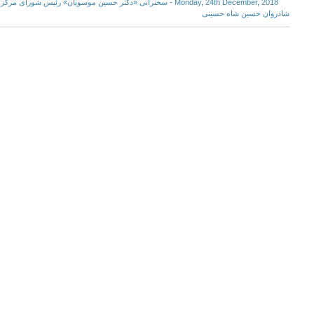
Monday, 24th December, 2018 - سخنرانی «دکتر حسین موسویان» رئیس شو
شادروان حسین شاه حسینی