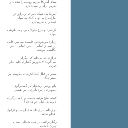
سنای آمریکا تحریم روسیه را تشدید و
تحریم ایران را تمدید کرد
آمریکا یک شبکه صرافی رمزارز در
امارات را به اتهام کمک به سپاه
پاسداران تحریم کرد
بازنشر: او مرغ طوفان بود و ما طوطی
ایوان
دربارهٔ موضوعیتِ فلسفهٔ سیاسیِ کانت
(ترجمه از آلمانی) + متن آلمانی + متن
انگلیسی نوشته
خرازی چه می‌داند که دیگران
نمی‌گویند؟؛ شورشِ گفتاری علیه نظم
قدرت
سخن در قبال کشاکش‌های حکومتی بر
بستر جنگ
پیام روشن پزشکیان در گفت‌و‌گوی
تصویری با مرد نامرئی: من هستم!
لایحه صلح ترکیه چیست و آیا به درگیری
با پ‌ک‌ک پایان خواهد داد؟
دو زندانی در زندان های اردبیل و دزفول
اعدام شدند
رگبار پراکنده در نیمه شمالی استان
تهران تا شنبه