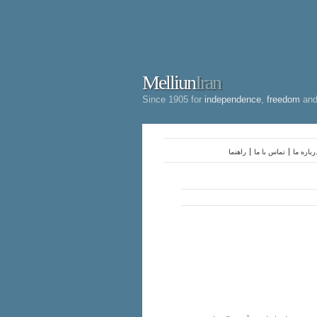
Melliun
Iran
Since 1905 for
independence
,
freedom
an
رباره ما
تماس با ما
راهنما