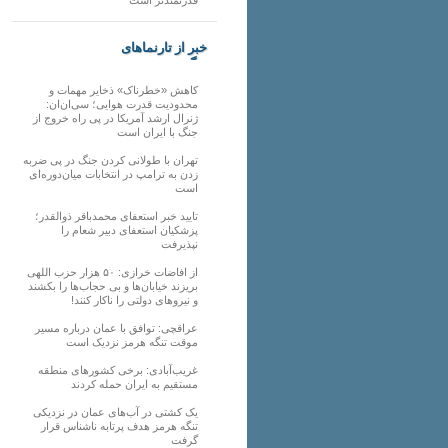
خبر از تارنماهای
دیگر
کاهش «خطرناک» ذخایر مهمات و
محدودیت قدرت هوایی؛ سی‌ان‌ان:
ژنرال ارشد آمریکا در پی راه خروج از
جنگ با ایران است
تهران با طولانی کردن جنگ در پی ضربه
زدن به ترامپ در انتخابات میان‌دوره‌ای
است
تایید خبر استعفای محمدباقر ذوالقدر؛
پزشکیان استعفای دبیر شعام را
نپذیرفت
از افاضات خرازی: ۵۰ هزار حزب اللهی
بریزند خیابان‌ها و بی حجاب‌ها را بکشند
و نیرو‌های دولتی را ناکار کنند!
عراقچی: توافق با عمان درباره مسیر
موقت تنگه هرمز نزدیک است
غریب‌آبادی: برخی کشورهای منطقه
مستقیم به ایران حمله کردند
یک کشتی در آب‌های عمان در نزدیکی
تنگه هرمز هدف پرتابه ناشناس قرار
گرفت