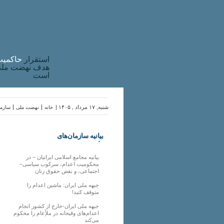
استقرار
حاکميت
هدف نهضت ملی 
است
شنبه, ۱۷ مرداد , ۱۴۰۵ |
خانه
نهضت ملی
سازما
بیانیه سازمان‌های
ملی
بیانیه مجامع اسلامی ایرانیان – در
محکومیت اعدام، سرکوب سیاسی–
اجتماعی، و نقض حقوق زنان
جبهه ملی ایران: ماشین اعدام را
متوقف کنید!
جبهه ملی ایران-خارج از کشور انجام
اعدام‌های وقیحانه در ملأِعام را محکوم
می‌کند