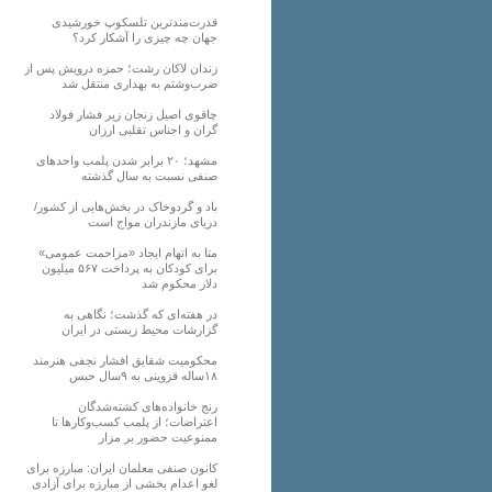
قدرت‌مندترین تلسکوپ خورشیدی
جهان چه چیزی را آشکار کرد؟
زندان لاکان رشت؛ حمزه درویش پس از
ضرب‌وشتم به بهداری منتقل شد
چاقوی اصیل زنجان زیر فشار فولاد
گران و اجناس تقلبی ارزان
مشهد؛ ۲۰ برابر شدن پلمب واحدهای
صنفی نسبت به سال گذشته
باد و گردوخاک در بخش‌هایی از کشور/
دریای مازندران مواج است
متا به اتهام ایجاد «مزاحمت عمومی»
برای کودکان به پرداخت ۵۶۷ میلیون
دلار محکوم شد
در هفته‌ای که گذشت؛ نگاهی به
گزارشات محیط زیستی در ایران
محکومیت شقایق افشار نجفی هنرمند
۱۸ساله قزوینی به ۹سال حبس
رنج خانواده‌های کشته‌شدگان
اعتراضات؛ از پلمب کسب‌وکارها تا
ممنوعیت حضور بر مزار
کانون صنفی معلمان ایران: مبارزه برای
لغو اعدام بخشی از مبارزه برای آزادی