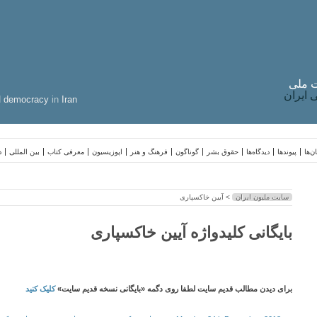
 ملی
ایران
d
democracy
in
Iran
ن‌ها
پیوندها
دیدگاه‌ها
حقوق بشر
گوناگون
فرهنگ و هنر
اپوزیسیون
معرفی کتاب
بین المللی
د
سایت ملیون ایران
> آیین خاکسپاری
بایگانی کلیدواژه آیین خاکسپاری
برای دیدن مطالب قدیم سایت لطفا روی دگمه «بایگانی نسخه قدیم سایت»
کلیک کنید