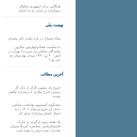
همگامی برای جمهوری سکولار
دموکرات در ایران: نه به اعدام
نهضت ملی
ضیاء مصباح: در باره دولت دکتر مصدق
به مناسبت هفتادوچهارمین سالروز:
نمایندگان مجلس زار می‌زدند/ تهران در
آتش؛ ۳۰ تیر ۱۳۳۱ میدان بهارستان چه
خبر بود؟
آخرین مطالب
خروج یک میلیون کارگر از بازار کار
رسمی/ «نرخ بیکاری ۷ درصدی» واقعی
نیست
سخنگوی کمیسیون بهداشت مجلس:
حذف ارز دارو می‌تواند ۱۴۰۶ را به
«سال کشتار بیماران» تبدیل کند
یک هفته بدون بارگیری در خارک؛
فایننشال‌تایمز: محاصره آمریکا شریان
صادرات نفت ایران را بسته است