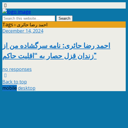
Tags › احمد رضا حائری
December 14, 2024
احمد رضا حائری: نامه سرگشاده من از
زندان قزل حصار به “اقلیت حاکم”
no responses
Back to top
mobile
desktop