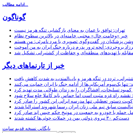
ادامه مطالب...
گوناگون
تهران: توافق با عمان به معنای بازگشایی تنگه هرمز نیست
خبر «وخامت حال» مجتبی خامنه‌ای در بالاترین سطوح نظام
زاد بروجردی: آنچه ترور پدرم درباره جنگ ایران به من آموخت
مقابله با تهدیدهای منطقه‌ای و حفاظت از کشتیرانی تشکیل شد
خبر از تارنماهای دیگر
 کشتیرانی، تردد در تنگه هرمز و باب‌المندب به شدت کاهش یافت
تنها یک‌سوم آمریکایی‌ها از ادامه جنگ با ایران حمایت می‌کنند
کمبود تسلیحات، افشاگران را به زندان طولانی مدت تهدید کرد
 نقشه راه غزه مثبت است اما حماس باید کاملا خلع سلاح شود
کویت دستور تعطیلی تنها مدرسه ایرانی این کشور را صادر کرد
بالیست سابق تیم ملی زنان ایران رسما شهروند استرالیا شدند
مل حمله با خودرو به جمعیت در مونیخ حکم حبس ابد صادر کرد
دست‌کم ۳۰ نیروی دولتی یمن در حملات حوثی‌ها کشته شدند
بایگانی نسخه قدیم سایت