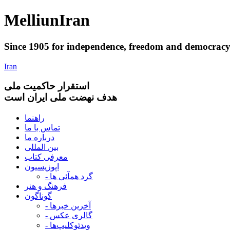
Melliun
Iran
Since 1905 for
independence
,
freedom
and
democrac
Iran
استقرار
حاکميت ملی
هدف نهضت ملی ایران است
راهنما
تماس با ما
درباره ما
بین المللی
معرفی کتاب
اپوزیسیون
- گرد همآئی ها
فرهنگ و هنر
گوناگون
- آخرین خبرها
- گالری عکس
- ویدئوکلیپ‌ها