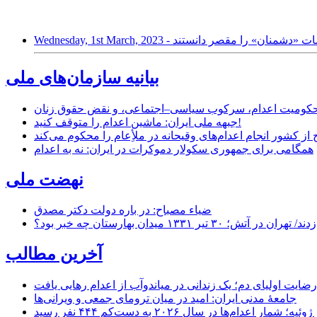
بیانیه سازمان‌های ملی
ر محکومیت اعدام، سرکوب سیاسی–اجتماعی، و نقض حقوق زنان
جبهه ملی ایران: ماشین اعدام را متوقف کنید!
از کشور انجام اعدام‌های وقیحانه در ملأِعام را محکوم می‌کند
همگامی برای جمهوری سکولار دموکرات در ایران: نه به اعدام
نهضت ملی
ضیاء مصباح: در باره دولت دکتر مصدق
۱ میدان بهارستان چه خبر بود؟
آخرین مطالب
رضایت اولیای دم؛ یک زندانی در میاندوآب از اعدام رهایی یافت
جامعهٔ مدنی ایران: امید در میان ترومای جمعی و ویرانی‌ها