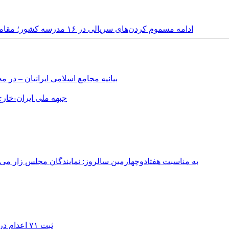
Wednesday, 1st March, 2023 - ادامه مسموم کردن‌های سریالی در ۱۶ مدرسه کشور؛ مقامات «دشمنان» را مقصر دانستند
بیانیه مجامع اسلامی ایرانیان – د
جبهه ملی ایران-خارج 
به مناسبت هفتادوچهارمین سالروز: نمایندگان مجلس زار می‌زدند/ تهران در آتش؛ ۳۰ تیر ۳۳۱
ثبت ۷۱ اعدام در ژوئیه؛ شمار اعدام‌ها در سال ۲۰۲۶ به دست‌کم ۴۴۴ نفر رسید