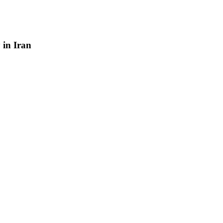
y
in
Iran