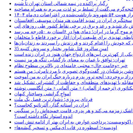
رگبار پراکنده در نیمه شمالی استان تهران تا شنبه
جه‌گرم می‌گفت از تسلط بر تو لذت می‌برم به همراه مصاحبه
ده در اعتراضات دی‌ماه ۱۴۰۴
سختگیری ایران در تمدید اقامت هنرمندان موسیقی افغانستان
 باد شدید و رعد و برق در برخی نقاط کشور طی روزهای آتی
موج گرما در ایران؛ دمای هوا در ۶استان به ۵۰درجه می‌رسد
بطه، تهدیدی برای طبیعت ایران/ آغاز برخورد قاطع با متخلفان
ی که خودش را اعدام کردند و فرزندش را سپردند به زندان‌بان‌ها
35 امین سالروز قتل شاپور بختیار و سروش کتیبه
یکی از کهن‌ترین آیین‌های ازدواج جهان هنوز در ایران زنده است
تهران: توافق با عمان به معنای بازگشایی تنگه هرمز نیست
خبر «وخامت حال» مجتبی خامنه‌ای در بالاترین سطوح نظام
زاد بروجردی: آنچه ترور پدرم درباره جنگ ایران به من آموخت
مقابله با تهدیدهای منطقه‌ای و حفاظت از کشتیرانی تشکیل شد
یکتاتوری (ترجمه از آلمانی) + متن آلمانی + متن انگلیسی نوشته
‌امواجِ گرانشی وساختارِ کیهان
فردای پیروزی؛ دشوارترین فصل یک ملت
ایران در آستانه گذار، آلترناتیو کجاست؟
 اشک زمزمه می‌کند و هر پدری، قامت خمیده‌اش را بر سنگینی
اندوه استوار نگاه داشته است؟
 اکونومیست: پرداخت عوارض به ایران بهتر از ادامه تنش است
«اودیسه»؛ اسطوره در قاب آی‌مکس و تسخیر گیشه‌ها