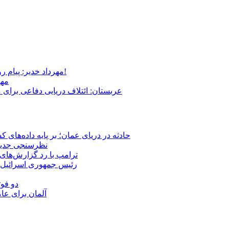
مهرداد خدیر: پیام روشن پزشکیان در گفت‌و‌گوی تصویری با مرد نامرئی: من هستم!
مهر
عربستان: ائتلاف دریایی دفاعی برای 
حادثه در دریای عمان؛ بر پایه داده‌های
نظرسنجی جدید: 
ترامپ با رد گزارش‌های 
رئیس‌ جمهوری اسرائیل:
دو فوت
آلمان برای عا