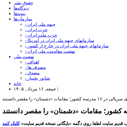
حقوق بشر
دیدگاه‌ها
پیوندها
سازمان‌ها
- جبهه ملی ایران
- حزب ایران
- حزب ملت ایران
- سازمانهای جبهه ملی ایران در آمریکا
- سازمانهای جبهه ملی ایران در خارج از کشور
- نهضت مقاومت ملی ایران
نهضت ملی
- اهداف
- مصدقی‌ها
- مصدق
- شاپور بختیار
خانه
جمعه, ۱۶ مرداد , ۱۴۰۵ |
ات «دشمنان» را مقصر دانستند
 قدیم سایت لطفا روی دگمه «بایگانی نسخه قدیم سایت»
کلیک کنید