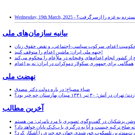
یل حملات هوایی گسترده به غزه را ازسرگرفت؟
بیانیه سازمان‌های ملی
ر محکومیت اعدام، سرکوب سیاسی–اجتماعی، و نقض حقوق زنان
جبهه ملی ایران: ماشین اعدام را متوقف کنید!
از کشور انجام اعدام‌های وقیحانه در ملأِعام را محکوم می‌کند
همگامی برای جمهوری سکولار دموکرات در ایران: نه به اعدام
نهضت ملی
ضیاء مصباح: در باره دولت دکتر مصدق
۱ میدان بهارستان چه خبر بود؟
آخرین مطالب
حه صلح ترکیه چیست و آیا به درگیری با پ‌ک‌ک پایان خواهد داد؟
ت‌مندترین تلسکوپ خورشیدی جهان چه چیزی را آشکار کرد؟