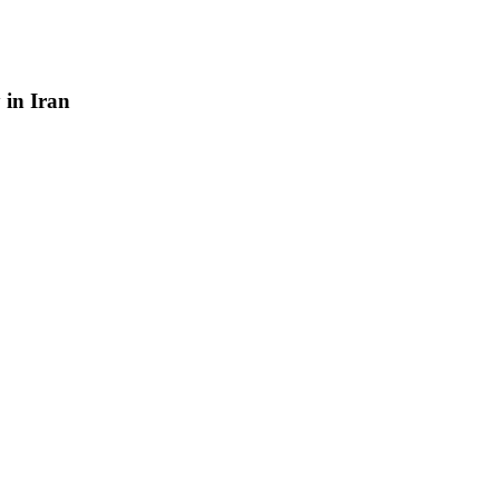
y
in
Iran