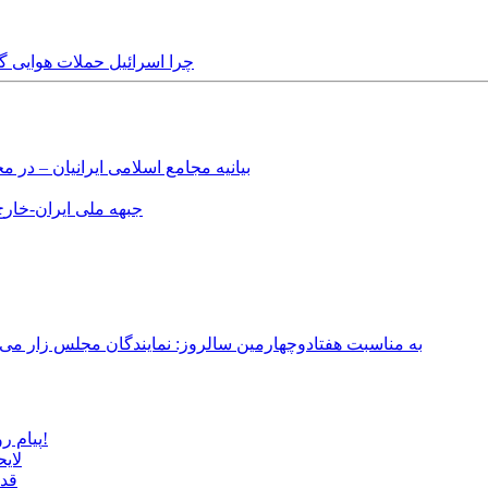
Wednesday, 19th March, 2025 - چرا اسرائ
بیانیه مجامع اسلامی ایرانیان – د
جبهه ملی ایران-خارج 
به مناسبت هفتادوچهارمین سالروز: نمایندگان مجلس زار می‌زدند/ تهران در آتش؛ ۳۰ تیر ۳۳۱
پیام روشن پزشکیان در گفت‌و‌گوی تصویری با مرد نامرئی: من هستم!
لای
قدر