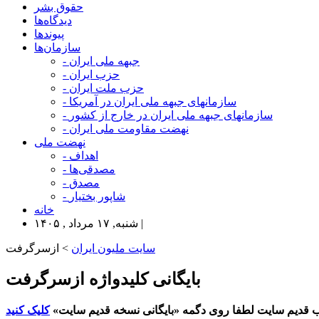
حقوق بشر
دیدگاه‌ها
پیوندها
سازمان‌ها
- جبهه ملی ایران
- حزب ایران
- حزب ملت ایران
- سازمانهای جبهه ملی ایران در آمریکا
- سازمانهای جبهه ملی ایران در خارج از کشور
- نهضت مقاومت ملی ایران
نهضت ملی
- اهداف
- مصدقی‌ها
- مصدق
- شاپور بختیار
خانه
شنبه, ۱۷ مرداد , ۱۴۰۵ |
سایت ملیون ایران
> ازسرگرفت
بایگانی کلیدواژه ازسرگرفت
 قدیم سایت لطفا روی دگمه «بایگانی نسخه قدیم سایت»
کلیک کنید