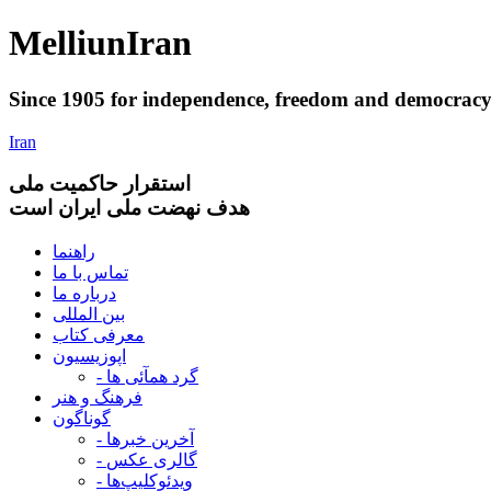
Melliun
Iran
Since 1905 for
independence
,
freedom
and
democrac
Iran
استقرار
حاکميت ملی
هدف نهضت ملی ایران است
راهنما
تماس با ما
درباره ما
بین المللی
معرفی کتاب
اپوزیسیون
- گرد همآئی ها
فرهنگ و هنر
گوناگون
- آخرین خبرها
- گالری عکس
- ویدئوکلیپ‌ها