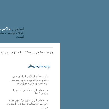
استقرار
حاکميت
هدف نهضت ملی 
است
پنجشنبه, ۱۵ مرداد , ۱۴۰۵ |
خانه
نهضت ملی
سا
بیانیه سازمان‌های
ملی
بیانیه مجامع اسلامی ایرانیان – در
محکومیت اعدام، سرکوب سیاسی–
اجتماعی، و نقض حقوق زنان
جبهه ملی ایران: ماشین اعدام را
متوقف کنید!
جبهه ملی ایران-خارج از کشور انجام
اعدام‌های وقیحانه در ملأِعام را محکوم
می‌کند