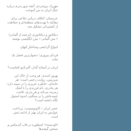
مهرزاد بروجردی: آنچه ترور پدرم درباره
جنگ ایران به من آموخت
عربستان: ائتلاف دریایی دفاعی برای
مقابله با تهدیدهای منطقه‌ای و حفاظت
از کشتیرانی تشکیل شد
دیکتاتور و دیکتاتوری (ترجمه از آلمانی)
+ متن آلمانی + متن انگلیسی نوشته
‌امواجِ گرانشی وساختارِ کیهان
فردای پیروزی؛ دشوارترین فصل یک
ملت
ایران در آستانه گذار، آلترناتیو کجاست؟
بهروز اسدی: هر وجب از خاک‌ این
سرزمین، روایت زخمی است؛ هر
خانه‌ای، خاطره عزیزی را در سینه دارد؛
هر مادری، نام فرزندی را با اشک
زمزمه می‌کند و هر پدری، قامت
خمیده‌اش را بر سنگینی اندوه استوار
نگاه داشته است؟
عصر ایران – اکونومیست: پرداخت
عوارض به ایران بهتر از ادامه تنش
است
«اودیسه»؛ اسطوره در قاب آی‌مکس و
تسخیر گیشه‌ها