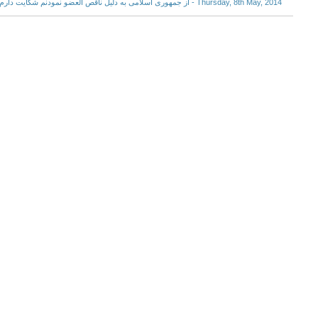
Thursday, 8th May, 2014 - از جمهوری اسلامی به دلیل ناقص العضو نمودنم شکایت دارم