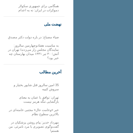
همگامی برای جمهوری سکولار
دموکرات در ایران: نه به اعدام
نهضت ملی
ضیاء مصباح: در باره دولت دکتر مصدق
به مناسبت هفتادوچهارمین سالروز:
نمایندگان مجلس زار می‌زدند/ تهران در
آتش؛ ۳۰ تیر ۱۳۳۱ میدان بهارستان چه
خبر بود؟
آخرین مطالب
35 امین سالروز قتل شاپور بختیار و
سروش کتیبه
تهران: توافق با عمان به معنای
بازگشایی تنگه هرمز نیست
خبر «وخامت حال» مجتبی خامنه‌ای در
بالاترین سطوح نظام
مهرداد خدیر: پیام روشن پزشکیان در
گفت‌و‌گوی تصویری با مرد نامرئی: من
هستم!