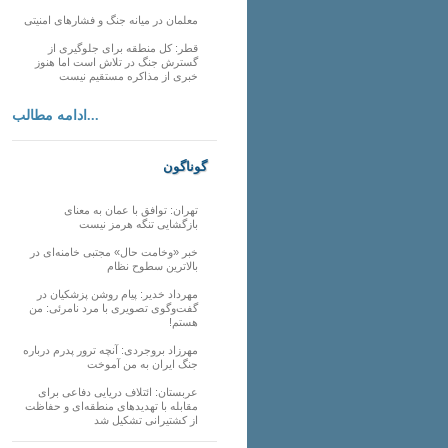
معلمان در میانه جنگ و فشارهای امنیتی
قطر: کل منطقه برای جلوگیری از
گسترش جنگ در تلاش است اما هنوز
خبری از مذاکره مستقیم نیست
ادامه مطالب...
گوناگون
تهران: توافق با عمان به معنای
بازگشایی تنگه هرمز نیست
خبر «وخامت حال» مجتبی خامنه‌ای در
بالاترین سطوح نظام
مهرداد خدیر: پیام روشن پزشکیان در
گفت‌و‌گوی تصویری با مرد نامرئی: من
هستم!
مهرزاد بروجردی: آنچه ترور پدرم درباره
جنگ ایران به من آموخت
عربستان: ائتلاف دریایی دفاعی برای
مقابله با تهدیدهای منطقه‌ای و حفاظت
از کشتیرانی تشکیل شد