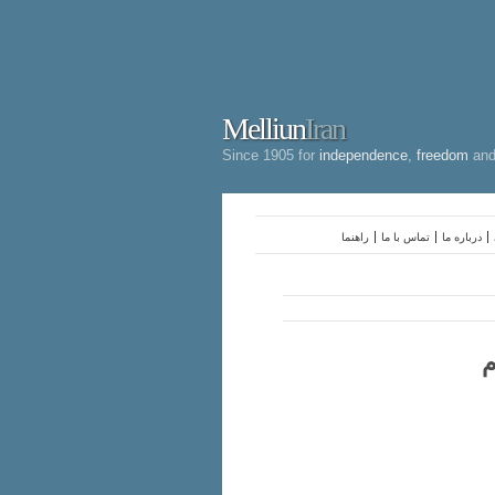
Melliun
Iran
Since 1905 for
independence
,
freedom
an
درباره ما
تماس با ما
راهنما
م