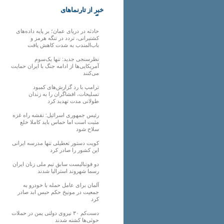
خبر از تارنماهای
دیگر
حادثه در دریای عمان؛ بر پایه داده‌های
کشتیرانی، تردد در تنگه هرمز و
باب‌المندب به شدت کاهش یافت
نظرسنجی جدید: تنها یک‌سوم
آمریکایی‌ها از ادامه جنگ با ایران حمایت
می‌کنند
ترامپ با رد گزارش‌های کمبود
تسلیحات، افشاگران را به زندان
طولانی مدت تهدید کرد
رئیس‌ جمهوری اسرائیل: نقشه راه غزه
مثبت است اما حماس باید کاملا خلع
سلاح شود
کویت دستور تعطیلی تنها مدرسه ایرانی
این کشور را صادر کرد
دو فوتبالیست سابق تیم ملی زنان ایران
رسما شهروند استرالیا شدند
آلمان برای عامل حمله با خودرو به
جمعیت در مونیخ حکم حبس ابد صادر
کرد
دست‌کم ۳۰ نیروی دولتی یمن در حملات
حوثی‌ها کشته شدند