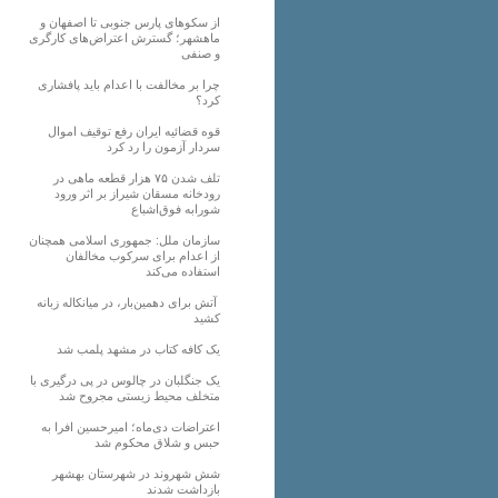
از سکوهای پارس جنوبی تا اصفهان و
ماهشهر؛ گسترش اعتراض‌های کارگری
و صنفی
چرا بر مخالفت با اعدام باید پافشاری
کرد؟
قوه قضائیه ایران رفع توقیف اموال
سردار آزمون را رد کرد
تلف شدن ۷۵ هزار قطعه ماهی در
رودخانه مسقان شیراز بر اثر ورود
شورابه فوق‌اشباع
سازمان ملل: جمهوری اسلامی همچنان
از اعدام برای سرکوب مخالفان
استفاده می‌کند
آتش برای دهمین‌بار، در میانکاله زبانه
کشید
یک کافه کتاب در مشهد پلمب شد
یک جنگلبان در چالوس در پی درگیری با
متخلف محیط زیستی مجروح شد
اعتراضات دی‌ماه؛ امیرحسین افرا به
حبس و شلاق محکوم شد
شش شهروند در شهرستان بهشهر
بازداشت شدند