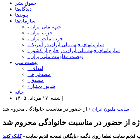
حقوق بشر
دیدگاه‌ها
پیوندها
سازمان‌ها
- جبهه ملی ایران
- حزب ایران
- حزب ملت ایران
- سازمانهای جبهه ملی ایران در آمریکا
- سازمانهای جبهه ملی ایران در خارج از کشور
- نهضت مقاومت ملی ایران
نهضت ملی
- اهداف
- مصدقی‌ها
- مصدق
- شاپور بختیار
خانه
شنبه, ۱۷ مرداد , ۱۴۰۵ |
سایت ملیون ایران
> از حضور در مناسبت خانوادگی محروم شد
واژه از حضور در مناسبت خانوادگی محروم شد
 قدیم سایت لطفا روی دگمه «بایگانی نسخه قدیم سایت»
کلیک کنید