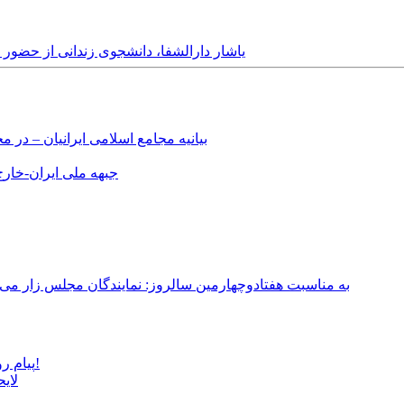
Monday, 18th August, 2014 - یاشار دارالشفا، دانشجوی زن
بیانیه مجامع اسلامی ایرانیان – د
جبهه ملی ایران-خارج 
به مناسبت هفتادوچهارمین سالروز: نمایندگان مجلس زار می‌زدند/ تهران در آتش؛ ۳۰ تیر ۳۳۱
پیام روشن پزشکیان در گفت‌و‌گوی تصویری با مرد نامرئی: من هستم!
لای