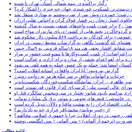
رگبار پراکنده در نیمه شمالی استان تهران تا شنبه
ت‌مندترین تلسکوپ خورشیدی جهان چه چیزی را آشکار کرد؟
ان رشت؛ حمزه درویش پس از ضرب‌وشتم به بهداری منتقل شد
اقوی اصیل زنجان زیر فشار فولاد گران و اجناس تقلبی ارزان
ب واحدهای صنفی نسبت به سال گذشته
 و گردوخاک در بخش‌هایی از کشور/ دریای مازندران مواج است
ای کودکان به پرداخت ۵۶۷ میلیون دلار محکوم شد
 هفته‌ای که گذشت؛ نگاهی به گزارشات محیط زیستی در ایران
یق افشار نجفی هنرمند ۱۸ساله قزوینی به ۹سال حبس
ان اعتراضات؛ از پلمب کسب‌وکارها تا ممنوعیت حضور بر مزار
رزه برای لغو اعدام بخشی از مبارزه برای آزادی و عدالت است
اکستان امضا شد؛ حمله به یک عضو، حمله به همه تلقی می‌شود
گزارش یورونیوز؛ آیا ایران واقعا در آستانه انقلاب است؟
جزئیات و ابهامات توافق بر سر تنگه هرمز به روایت رویترز
میر طاهری – ایران: نمایشگاه شکست‌خوردگان شکست‌ناپذیر
شورای عالی امنیت ملی؛ کرسی‌ای که از قانون قدرتمندتر است
اری مراسم یادبود شاپور بختیار در سی‌وپنجمین سالگرد قتل او
در خاموشی؛ قبض‌های نجومی و موتور برق یک میلیارد تومانی
نی، اقتصاد ایران را به بهشت مافیا و دلالان تبدیل کرده است
از «خیبر یونایتد» محمدباقر خرازی چه به یاد داریم؟
 رحیمی در دوران انقلاب: چرا با جمهوری اسلامی مخالفم؟
رورت (ترجمه از آلمانی) + متن آلمانی + متن انگلیسی نوشته
ادامه مطالب...