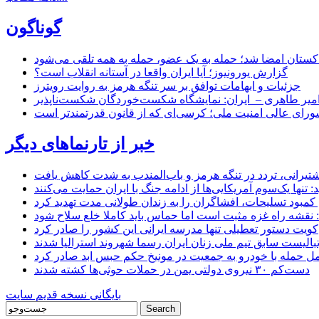
گوناگون
اکستان امضا شد؛ حمله به یک عضو، حمله به همه تلقی می‌شود
گزارش یورونیوز؛ آیا ایران واقعا در آستانه انقلاب است؟
جزئیات و ابهامات توافق بر سر تنگه هرمز به روایت رویترز
میر طاهری – ایران: نمایشگاه شکست‌خوردگان شکست‌ناپذیر
شورای عالی امنیت ملی؛ کرسی‌ای که از قانون قدرتمندتر است
خبر از تارنماهای دیگر
 کشتیرانی، تردد در تنگه هرمز و باب‌المندب به شدت کاهش یافت
تنها یک‌سوم آمریکایی‌ها از ادامه جنگ با ایران حمایت می‌کنند
کمبود تسلیحات، افشاگران را به زندان طولانی مدت تهدید کرد
 نقشه راه غزه مثبت است اما حماس باید کاملا خلع سلاح شود
کویت دستور تعطیلی تنها مدرسه ایرانی این کشور را صادر کرد
بالیست سابق تیم ملی زنان ایران رسما شهروند استرالیا شدند
مل حمله با خودرو به جمعیت در مونیخ حکم حبس ابد صادر کرد
دست‌کم ۳۰ نیروی دولتی یمن در حملات حوثی‌ها کشته شدند
بایگانی نسخه قدیم سایت