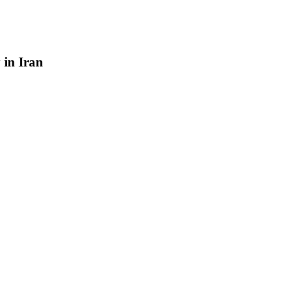
y
in
Iran