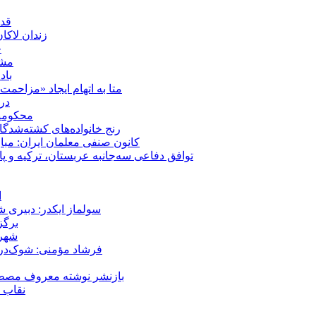
قدر
زندان لاک
چ
مشهد؛ ۲۰ برابر شدن پلم
باد
متا به اتهام ایجاد «مزاحمت عمومی» بر
در
محکومیت شقا
رنج خانواده‌های کشته‌شدگ
کانون صنفی معلمان ایران: مبا
توافق دفاعی سه‌جانبه عربستان، ترکیه و پ
ا
سولماز ایکدر: دبیری 
برگز
شهر 
فرشاد مؤمنی: شوک‌درما
بازنشر نوشته معروف مصطفی
نقاب ض