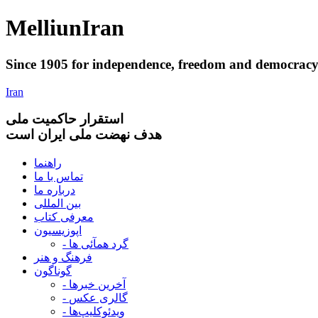
Melliun
Iran
Since 1905 for
independence
,
freedom
and
democrac
Iran
استقرار
حاکميت ملی
هدف نهضت ملی ایران است
راهنما
تماس با ما
درباره ما
بین المللی
معرفی کتاب
اپوزیسیون
- گرد همآئی ها
فرهنگ و هنر
گوناگون
- آخرین خبرها
- گالری عکس
- ویدئوکلیپ‌ها