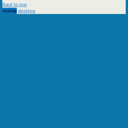
Back to top
mobile
desktop