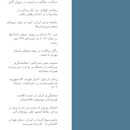
عدالت، مالکیت و امنیت در دوران گذار
رضایت اولیای دم؛ یک زندانی در
میاندوآب از اعدام رهایی یافت
جامعهٔ مدنی ایران: امید در میان ترومای
جمعی و ویرانی‌ها
ثبت ۷۱ اعدام در ژوئیه؛ شمار اعدام‌ها
در سال ۲۰۲۶ به دست‌کم ۴۴۴ نفر
رسید
رگبار پراکنده در نیمه شمالی استان
تهران تا شنبه
مستند یحیی سرخانی؛ شکنجه‌گرم
می‌گفت از تسلط بر تو لذت می‌برم به
همراه مصاحبه
زندان اردبیل؛ احراز هویت ۵۴ شهروند
بازداشت‌شده در اعتراضات دی‌ماه
۱۴۰۴
سختگیری ایران در تمدید اقامت
هنرمندان موسیقی افغانستان
احتمال وزش باد شدید و رعد و برق در
برخی نقاط کشور طی روزهای آتی
تداوم موج گرما در ایران؛ دمای هوا در
۶استان به ۵۰درجه می‌رسد