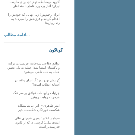
آفرود بی‌ضابطه، تهدیدی برای طبیعت
ایران/ آغاز برخورد قاطع با متخلفان
ایران رحیم‌پور؛ زنی بهایی که خودش را
اعدام کردند و فرزندش را سپردند به
زندان‌بان‌ها
ادامه مطالب...
گوناگون
توافق دفاعی سه‌جانبه عربستان، ترکیه
و پاکستان امضا شد؛ حمله به یک عضو،
حمله به همه تلقی می‌شود
گزارش یورونیوز؛ آیا ایران واقعا در
آستانه انقلاب است؟
جزئیات و ابهامات توافق بر سر تنگه
هرمز به روایت رویترز
امیر طاهری – ایران: نمایشگاه
شکست‌خوردگان شکست‌ناپذیر
سولماز ایکدر: دبیری شورای عالی
امنیت ملی؛ کرسی‌ای که از قانون
قدرتمندتر است