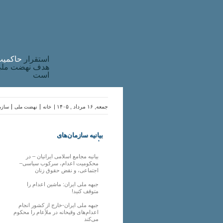
استقرار
حاکميت
هدف نهضت ملی 
است
جمعه, ۱۶ مرداد , ۱۴۰۵ |
خانه
نهضت ملی
سازما
بیانیه سازمان‌های
ملی
بیانیه مجامع اسلامی ایرانیان – در
محکومیت اعدام، سرکوب سیاسی–
اجتماعی، و نقض حقوق زنان
جبهه ملی ایران: ماشین اعدام را
متوقف کنید!
جبهه ملی ایران-خارج از کشور انجام
اعدام‌های وقیحانه در ملأِعام را محکوم
می‌کند