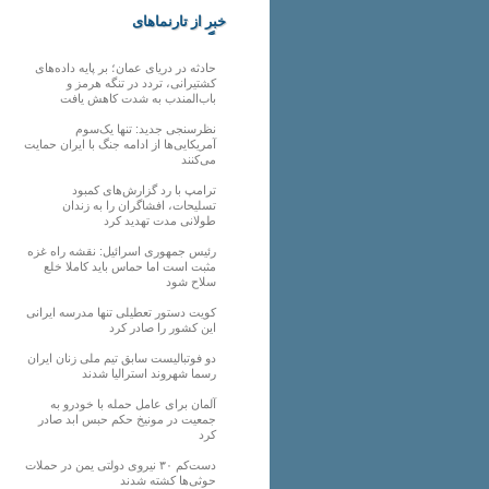
خبر از تارنماهای
دیگر
حادثه در دریای عمان؛ بر پایه داده‌های
کشتیرانی، تردد در تنگه هرمز و
باب‌المندب به شدت کاهش یافت
نظرسنجی جدید: تنها یک‌سوم
آمریکایی‌ها از ادامه جنگ با ایران حمایت
می‌کنند
ترامپ با رد گزارش‌های کمبود
تسلیحات، افشاگران را به زندان
طولانی مدت تهدید کرد
رئیس‌ جمهوری اسرائیل: نقشه راه غزه
مثبت است اما حماس باید کاملا خلع
سلاح شود
کویت دستور تعطیلی تنها مدرسه ایرانی
این کشور را صادر کرد
دو فوتبالیست سابق تیم ملی زنان ایران
رسما شهروند استرالیا شدند
آلمان برای عامل حمله با خودرو به
جمعیت در مونیخ حکم حبس ابد صادر
کرد
دست‌کم ۳۰ نیروی دولتی یمن در حملات
حوثی‌ها کشته شدند