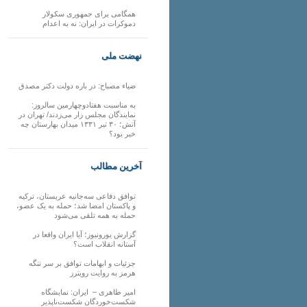
همگامی برای جمهوری سکولار
دموکرات در ایران: نه به اعدام
نهضت ملی
ضیاء مصباح: در باره دولت دکتر مصدق
به مناسبت هفتادوچهارمین سالروز:
نمایندگان مجلس زار می‌زدند/ تهران در
آتش؛ ۳۰ تیر ۱۳۳۱ میدان بهارستان چه
خبر بود؟
آخرین مطالب
توافق دفاعی سه‌جانبه عربستان، ترکیه
و پاکستان امضا شد؛ حمله به یک عضو،
حمله به همه تلقی می‌شود
گزارش یورونیوز؛ آیا ایران واقعا در
آستانه انقلاب است؟
جزئیات و ابهامات توافق بر سر تنگه
هرمز به روایت رویترز
امیر طاهری – ایران: نمایشگاه
شکست‌خوردگان شکست‌ناپذیر