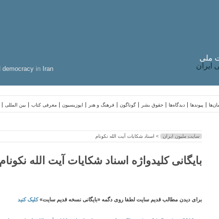
 ملی
ایران
d
democracy
in
Iran
ن‌ها
پیوندها
دیدگاه‌ها
حقوق بشر
گوناگون
فرهنگ و هنر
اپوزیسیون
معرفی کتاب
بین المللی
سایت ملیون ایران
> اسناد شکایات آیت الله نکونام
بایگانی کلیدواژه اسناد شکایات آیت الله نکونام
برای دیدن مطالب قدیم سایت لطفا روی دگمه «بایگانی نسخه قدیم سایت»
کلیک کنید