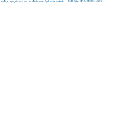
Thursday, 6th October, 2016 - شکنجه شده ام؛ اسناد شکایات آیت الله نکونام، روحانی منتقد