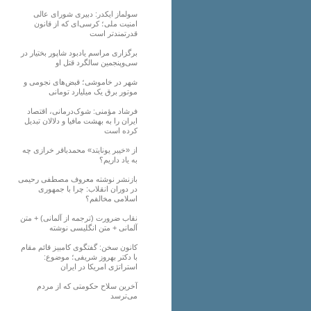
سولماز ایکدر: دبیری شورای عالی
امنیت ملی؛ کرسی‌ای که از قانون
قدرتمندتر است
برگزاری مراسم یادبود شاپور بختیار در
سی‌وپنجمین سالگرد قتل او
شهر در خاموشی؛ قبض‌های نجومی و
موتور برق یک میلیارد تومانی
فرشاد مؤمنی: شوک‌درمانی، اقتصاد
ایران را به بهشت مافیا و دلالان تبدیل
کرده است
از «خیبر یونایتد» محمدباقر خرازی چه
به یاد داریم؟
بازنشر نوشته معروف مصطفی رحیمی
در دوران انقلاب: چرا با جمهوری
اسلامی مخالفم؟
نقاب ضرورت (ترجمه از آلمانی) + متن
آلمانی + متن انگلیسی نوشته
کانون سخن: گفتگوی کامبیز قائم مقام
با دکتر بهروز شریفی؛ موضوع:
استراتژی امریکا در ایران
آخرین سلاح حکومتی که از مردم
می‌ترسد