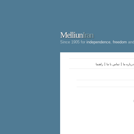
Melliun
Iran
Since 1905 for
independence
,
freedom
an
درباره ما
تماس با ما
راهنما