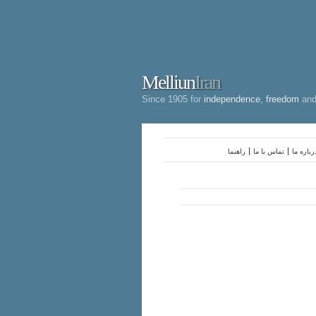
Melliun
Iran
Since 1905 for
independence
,
freedom
an
رباره ما
تماس با ما
راهنما