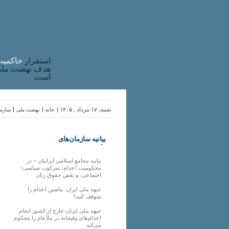
استقرار
حاکميت
هدف نهضت ملی 
است
شنبه, ۱۷ مرداد , ۱۴۰۵ |
خانه
نهضت ملی
سازما
بیانیه سازمان‌های
ملی
بیانیه مجامع اسلامی ایرانیان – در
محکومیت اعدام، سرکوب سیاسی–
اجتماعی، و نقض حقوق زنان
جبهه ملی ایران: ماشین اعدام را
متوقف کنید!
جبهه ملی ایران-خارج از کشور انجام
اعدام‌های وقیحانه در ملأِعام را محکوم
می‌کند