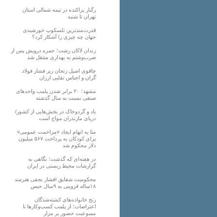
رگبار پراکنده در نیمه شمالی استان
تهران تا شنبه
قدرت‌مندترین تلسکوپ خورشیدی
جهان چه چیزی را آشکار کرد؟
زندان لاکان رشت؛ حمزه درویش پس از
ضرب‌وشتم به بهداری منتقل شد
چاقوی اصیل زنجان زیر فشار فولاد
گران و اجناس تقلبی ارزان
مشهد؛ ۲۰ برابر شدن پلمب واحدهای
صنفی نسبت به سال گذشته
باد و گردوخاک در بخش‌هایی از کشور/
دریای مازندران مواج است
متا به اتهام ایجاد «مزاحمت عمومی»
برای کودکان به پرداخت ۵۶۷ میلیون
دلار محکوم شد
در هفته‌ای که گذشت؛ نگاهی به
گزارشات محیط زیستی در ایران
محکومیت شقایق افشار نجفی هنرمند
۱۸ساله قزوینی به ۹سال حبس
رنج خانواده‌های کشته‌شدگان
اعتراضات؛ از پلمب کسب‌وکارها تا
ممنوعیت حضور بر مزار