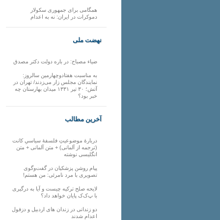
همگامی برای جمهوری سکولار
دموکرات در ایران: نه به اعدام
نهضت ملی
ضیاء مصباح: در باره دولت دکتر مصدق
به مناسبت هفتادوچهارمین سالروز:
نمایندگان مجلس زار می‌زدند/ تهران در
آتش؛ ۳۰ تیر ۱۳۳۱ میدان بهارستان چه
خبر بود؟
آخرین مطالب
دربارهٔ موضوعیتِ فلسفهٔ سیاسیِ کانت
(ترجمه از آلمانی) + متن آلمانی + متن
انگلیسی نوشته
پیام روشن پزشکیان در گفت‌و‌گوی
تصویری با مرد نامرئی: من هستم!
لایحه صلح ترکیه چیست و آیا به درگیری
با پ‌ک‌ک پایان خواهد داد؟
دو زندانی در زندان های اردبیل و دزفول
اعدام شدند