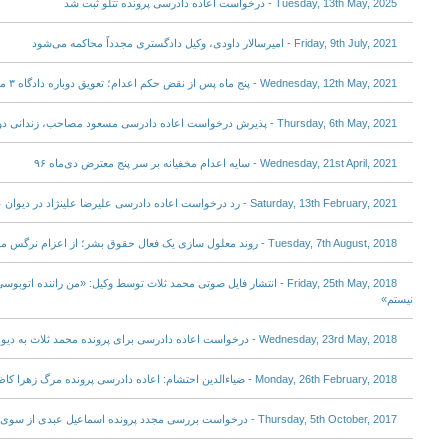
Tuesday, 13th May, 2025 - درخواست اعاده دادرسی پرونده تتلو ثبت شد
Friday, 9th July, 2021 - امیرسالار داودی، وکیل دادگستری مجدداً محاکمه می‌شود
Wednesday, 12th May, 2021 - پنج ماه پس از نقض حکم اعدام؛ تعویق دوباره دادگاه ۳ معترض آبان ماه
Thursday, 6th May, 2021 - پذیرش درخواست اعاده دادرسی مسعود مصاحب، زندانی دو تابعیتی در دیوان عالی کشور
Wednesday, 21st April, 2021 - سایه اعدام مخفیانه بر سر پنج معترض دی‌ماه ۹۶
Saturday, 13th February, 2021 - رد درخواست اعاده دادرسی علیرضا علینژاد در دیوان عالی کشور
Tuesday, 7th August, 2018 - روند معلول سازی یک فعال حقوق بشر؛ از اعزام نرگس محمدی به مرکز درمانی جلوگیری شد
Friday, 25th May, 2018 - انتشار فایل صوتی محمد ثلاث توسط وکیل: «من رانن
نیستم»
Wednesday, 23rd May, 2018 - درخواست اعاده دادرسی برای پرونده محمد ثلاث به دیوان عالی ارسال شد
Monday, 26th February, 2018 - ضیاءالدین احتشام: اعاده دادرسی پرونده مرگ زهرا کاظمی برای “خون، حیثیت و منافع”
Thursday, 5th October, 2017 - درخواست بررسی مجدد پرونده اسماعیل عبدی از سوی دستگاه قضایی رد شد