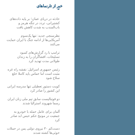
خبر از تارنماهای
دیگر
حادثه در دریای عمان؛ بر پایه داده‌های
کشتیرانی، تردد در تنگه هرمز و
باب‌المندب به شدت کاهش یافت
نظرسنجی جدید: تنها یک‌سوم
آمریکایی‌ها از ادامه جنگ با ایران حمایت
می‌کنند
ترامپ با رد گزارش‌های کمبود
تسلیحات، افشاگران را به زندان
طولانی مدت تهدید کرد
رئیس‌ جمهوری اسرائیل: نقشه راه غزه
مثبت است اما حماس باید کاملا خلع
سلاح شود
کویت دستور تعطیلی تنها مدرسه ایرانی
این کشور را صادر کرد
دو فوتبالیست سابق تیم ملی زنان ایران
رسما شهروند استرالیا شدند
آلمان برای عامل حمله با خودرو به
جمعیت در مونیخ حکم حبس ابد صادر
کرد
دست‌کم ۳۰ نیروی دولتی یمن در حملات
حوثی‌ها کشته شدند