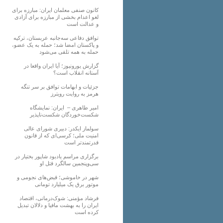
کانون صنفی معلمان ایران: مبارزه برای
لغو اعدام بخشی از مبارزه برای آزادی
و عدالت است
توافق دفاعی سه‌جانبه عربستان، ترکیه
و پاکستان امضا شد؛ حمله به یک عضو،
حمله به همه تلقی می‌شود
گزارش یورونیوز؛ آیا ایران واقعا در
آستانه انقلاب است؟
جزئیات و ابهامات توافق بر سر تنگه
هرمز به روایت رویترز
امیر طاهری – ایران: نمایشگاه
شکست‌خوردگان شکست‌ناپذیر
سولماز ایکدر: دبیری شورای عالی
امنیت ملی؛ کرسی‌ای که از قانون
قدرتمندتر است
برگزاری مراسم یادبود شاپور بختیار در
سی‌وپنجمین سالگرد قتل او
شهر در خاموشی؛ قبض‌های نجومی و
موتور برق یک میلیارد تومانی
فرشاد مؤمنی: شوک‌درمانی، اقتصاد
ایران را به بهشت مافیا و دلالان تبدیل
کرده است