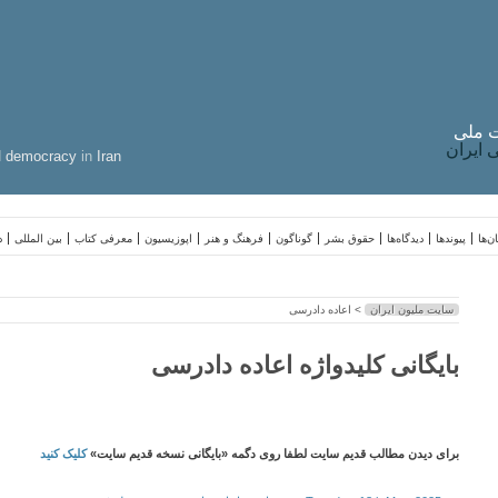
 ملی
ایران
d
democracy
in
Iran
ن‌ها
پیوندها
دیدگاه‌ها
حقوق بشر
گوناگون
فرهنگ و هنر
اپوزیسیون
معرفی کتاب
بین المللی
د
سایت ملیون ایران
> اعاده دادرسی
بایگانی کلیدواژه اعاده دادرسی
برای دیدن مطالب قدیم سایت لطفا روی دگمه «بایگانی نسخه قدیم سایت»
کلیک کنید