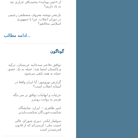
از «خیبر یونایتد» محمدباقر خرازی چه
به یاد داریم؟
بازنشر نوشته معروف مصطفی رحیمی
در دوران انقلاب: چرا با جمهوری
اسلامی مخالفم؟
ادامه مطالب...
گوناگون
توافق دفاعی سه‌جانبه عربستان، ترکیه
و پاکستان امضا شد؛ حمله به یک عضو،
حمله به همه تلقی می‌شود
گزارش یورونیوز؛ آیا ایران واقعا در
آستانه انقلاب است؟
جزئیات و ابهامات توافق بر سر تنگه
هرمز به روایت رویترز
امیر طاهری – ایران: نمایشگاه
شکست‌خوردگان شکست‌ناپذیر
سولماز ایکدر: دبیری شورای عالی
امنیت ملی؛ کرسی‌ای که از قانون
قدرتمندتر است