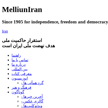
Melliun
Iran
Since 1905 for
independence
,
freedom
and
democrac
Iran
استقرار
حاکميت ملی
هدف نهضت ملی ایران است
راهنما
تماس با ما
درباره ما
بین المللی
معرفی کتاب
اپوزیسیون
- گرد همآئی ها
فرهنگ و هنر
گوناگون
- آخرین خبرها
- گالری عکس
- ویدئوکلیپ‌ها