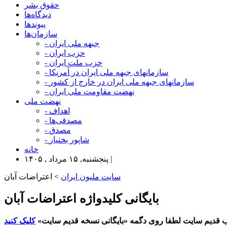
حقوق بشر
دیدگاه‌ها
پیوندها
سازمان‌ها
- جبهه ملی ایران
- حزب ایران
- حزب ملت ایران
- سازمانهای جبهه ملی ایران در آمریکا
- سازمانهای جبهه ملی ایران در خارج از کشور
- نهضت مقاومت ملی ایران
نهضت ملی
- اهداف
- مصدقی‌ها
- مصدق
- شاپور بختیار
خانه
پنجشنبه, ۱۵ مرداد , ۱۴۰۵ |
سایت ملیون ایران
> اعتراضات آبان
بایگانی کلیدواژه اعتراضات آبان
 قدیم سایت لطفا روی دگمه «بایگانی نسخه قدیم سایت»
کلیک کنید