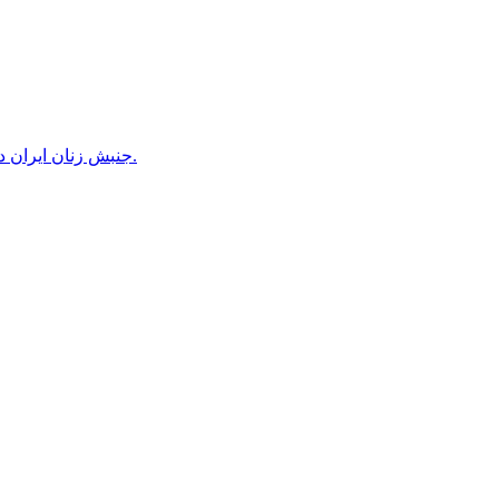
جنبش زنان ایران در دوران محمدرضاشاه، بخش سوم – سازمان زنان در کنترل مردان! پس از کودتای ۱۳۳۲ دولت کنترل سازمان زنان را بدست گرفت.