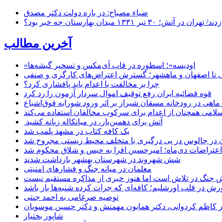
ضیاء مصباح: در باره دولت دکتر مصدق
۱ میدان بهارستان چه خبر بود؟
آخرین مطالب
«اودیسه»؛ اسطوره در قاب آی‌مکس و تسخیر گیشه‌ها
 تا اصفهان و ماهشهر؛ گسترش اعتراض‌های کارگری و صنفی
چرا بر مخالفت با اعدام باید پافشاری کرد؟
قوه قضائیه ایران رفع توقیف اموال سردار آزمون را رد کرد
امی همچنان از اعدام برای سرکوب مخالفان استفاده می‌کند
آتش برای دهمین‌بار، در میانکاله زبانه کشید
یک کافه کتاب در مشهد پلمب شد
ن در چالوس در پی درگیری با متخلف محیط زیستی مجروح شد
اعتراضات دی‌ماه؛ امیرحسین افرا به حبس و شلاق محکوم شد
شش شهروند در شهرستان بهشهر بازداشت شدند
معلمان در میانه جنگ و فشارهای امنیتی
 جنگ در تلاش است اما هنوز خبری از مذاکره مستقیم نیست
ش در قلب اورشلیم؛ کافه‌ای که جرات کرده شنبه‌ها باز باشد
توصیه ضرغامی به احمد جنتی
دکتر کاظم کردوانی، دکتر همایون مهمنش و دکتر حسین موسویان
شاپور بختیار