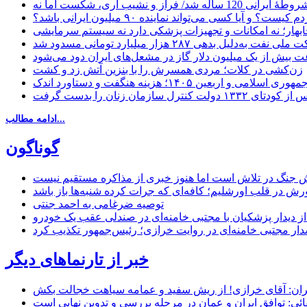
یا کسی می‌تواند نماینده ۹۰ میلیون ایرانی باشد؟
چابهار؛ نه امکانات و تجهیزات پزشکی دارد نه سیستم سرمایشی
دلیل بدهی ۲۸۷ هزار میلیارد تومانی مسدود شد
 بیش از یک میلیون دلار گاز در مشعل‌های ایران دود می‌شود
زن‌کشی در کلات؛ مردی همسرش را با بنزین آتش زد و کشت
مهوری اسلامی و اربعین ۱۴۰۵؛ هزینه هنگفت و دستاورد اندک
ادامه مطالب...
گوناگون
 جنگ در تلاش است اما هنوز خبری از مذاکره مستقیم نیست
ش در قلب اورشلیم؛ کافه‌ای که جرات کرده شنبه‌ها باز باشد
توصیه ضرغامی به احمد جنتی
ل از دیدار پزشکیان با مجتبی خامنه‌ای در صندلی عقب یک خودرو
خبر از تارنماهای دیگر
ان: آقای خرازی! از ریش سفید و عمامه سیاهت خجالت بکش
ائی: توافق ایران و عمان در مرحله بررسی و تدوین نهایی است