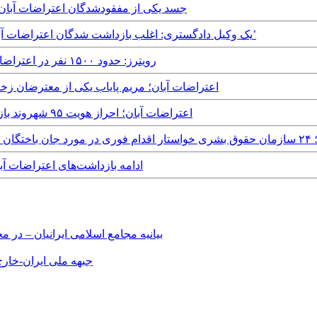
Friday, 3rd January, 2020 - جسد یکی از مفقودشدگان اع
Sunday, 29th December, 2019 - یک وکیل دادگستری: اغلب بازداشت شدگان اعتراضات آبان ‘قادر به تامین وثیقه نیستند’
Monday, 23rd December, 2019 - رویترز: حدود ۱۵۰۰ نفر در اعتراضات آبان در ایران کشته شده‌اند
Friday, 20th December, 2019 - اعتراضات آبان؛ مریم پایاب یکی ا
Friday, 20th December, 2019 - اعتراضات آبان؛ احراز هویت ۹۵ شهروند بازداشت شده در استان خوزستان
ایران شدند
Friday, 13th December, 2019 - ادامه بازداشت‌
بیانیه مجامع اسلامی ایرانیان – د
جبهه ملی ایران-خارج 