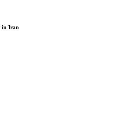
y
in
Iran