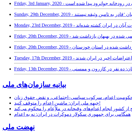
تراضات آبان در رودخانه جوانرود پیدا شده است
ز معترضان زخمی شده در بهبهان بازداشت شد
های اعتراضات آبان: ده نفر در کازرون و ممسنی
بیانیه سازمان‌های ملی
ر محکومیت اعدام، سرکوب سیاسی–اجتماعی، و نقض حقوق زنان
جبهه ملی ایران: ماشین اعدام را متوقف کنید!
از کشور انجام اعدام‌های وقیحانه در ملأِعام را محکوم می‌کند
همگامی برای جمهوری سکولار دموکرات در ایران: نه به اعدام
نهضت ملی