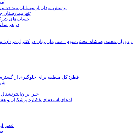
مشروطۀ ایرانی 120 ساله شد/ فراز و نشیب آری، شکست اما نه!
پرسش میدان از مهمانان میدان: مردم کیست؟ و آ
تنها بیمارستان 
حساب‌های شرکت ملی نفت به‌
در هر ساعت
ج
قطر: کل منطقه برای جلوگیری از گسترش
شور
خبر ایران‌اینترنشنا
ادعای استعفای ۲۸باره پزشکیان و هشدار مجتبی خامنه‌ای در روایت خرازی؛ رئیس‌جمهور تکذیب کرد
عصر ایر
بق