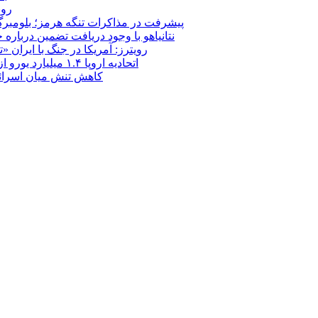
روب
پیشرفت در مذاکرات تنگه هرمز؛ بلومبرگ: 
نتانیاهو با وجود دریافت تضمین درباره
رویترز: آمریکا در جنگ با ایران
اتحادیه اروپا ۱.۴ میلیارد یورو از سود دارایی‌های مسدودشده روسیه را به اوکراین ‏اختصاص داد
کاهش تنش میان اسرائیل و حزب‌الله؛ بازگ