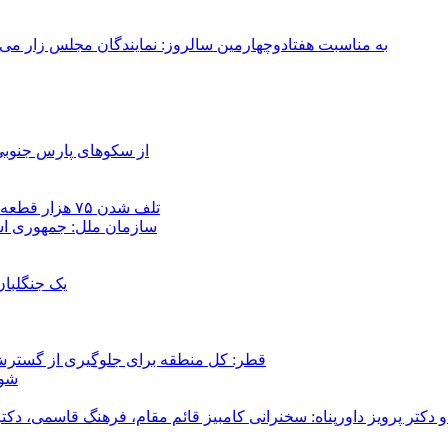
به مناسبت هفتادوچهارمین سالروز: نمایندگان مجلس زار می‌زدند/ تهران در آتش؛ ۳۰ تیر ۳۳۱
از سکوهای پارس جنوبی
تلف شدن ۷۵ هزار قطعه ماهی در رودخانه مسقان شیراز بر اثر ورود شورابه فوق‌اشباع
سازمان ملل: جمهوری اسل
یک جنگلبا
قطر: کل منطقه برای جلوگیری از گسترش
شور
و دکتر پرویز داورپناه: سخنرانی کامبیز قائم مقام، فرهنگ قاسمی، 