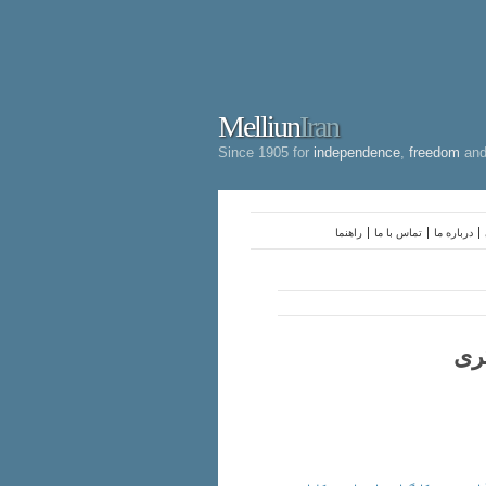
Melliun
Iran
Since 1905 for
independence
,
freedom
an
درباره ما
تماس با ما
راهنما
ری