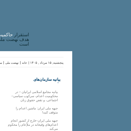
استقرار
حاکميت
هدف نهضت ملی 
است
پنجشنبه, ۱۵ مرداد , ۱۴۰۵ |
خانه
نهضت ملی
سا
بیانیه سازمان‌های
ملی
بیانیه مجامع اسلامی ایرانیان – در
محکومیت اعدام، سرکوب سیاسی–
اجتماعی، و نقض حقوق زنان
جبهه ملی ایران: ماشین اعدام را
متوقف کنید!
جبهه ملی ایران-خارج از کشور انجام
اعدام‌های وقیحانه در ملأِعام را محکوم
می‌کند