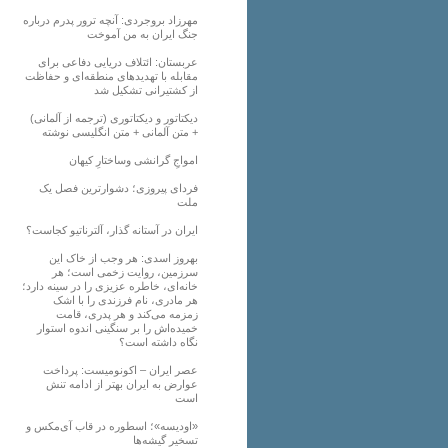
مهرزاد بروجردی: آنچه ترور پدرم درباره
جنگ ایران به من آموخت
عربستان: ائتلاف دریایی دفاعی برای
مقابله با تهدیدهای منطقه‌ای و حفاظت
از کشتیرانی تشکیل شد
دیکتاتور و دیکتاتوری (ترجمه از آلمانی)
+ متن آلمانی + متن انگلیسی نوشته
‌امواجِ گرانشی وساختارِ کیهان
فردای پیروزی؛ دشوارترین فصل یک
ملت
ایران در آستانه گذار، آلترناتیو کجاست؟
بهروز اسدی: هر وجب از خاک‌ این
سرزمین، روایت زخمی است؛ هر
خانه‌ای، خاطره عزیزی را در سینه دارد؛
هر مادری، نام فرزندی را با اشک
زمزمه می‌کند و هر پدری، قامت
خمیده‌اش را بر سنگینی اندوه استوار
نگاه داشته است؟
عصر ایران – اکونومیست: پرداخت
عوارض به ایران بهتر از ادامه تنش
است
«اودیسه»؛ اسطوره در قاب آی‌مکس و
تسخیر گیشه‌ها