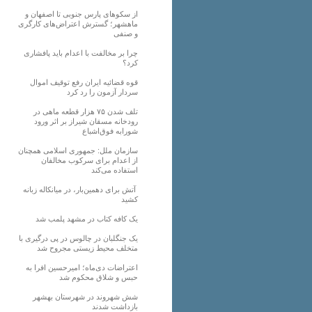
از سکوهای پارس جنوبی تا اصفهان و
ماهشهر؛ گسترش اعتراض‌های کارگری
و صنفی
چرا بر مخالفت با اعدام باید پافشاری
کرد؟
قوه قضائیه ایران رفع توقیف اموال
سردار آزمون را رد کرد
تلف شدن ۷۵ هزار قطعه ماهی در
رودخانه مسقان شیراز بر اثر ورود
شورابه فوق‌اشباع
سازمان ملل: جمهوری اسلامی همچنان
از اعدام برای سرکوب مخالفان
استفاده می‌کند
آتش برای دهمین‌بار، در میانکاله زبانه
کشید
یک کافه کتاب در مشهد پلمب شد
یک جنگلبان در چالوس در پی درگیری با
متخلف محیط زیستی مجروح شد
اعتراضات دی‌ماه؛ امیرحسین افرا به
حبس و شلاق محکوم شد
شش شهروند در شهرستان بهشهر
بازداشت شدند