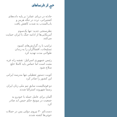
خبر از تارنماهای
دیگر
حادثه در دریای عمان؛ بر پایه داده‌های
کشتیرانی، تردد در تنگه هرمز و
باب‌المندب به شدت کاهش یافت
نظرسنجی جدید: تنها یک‌سوم
آمریکایی‌ها از ادامه جنگ با ایران حمایت
می‌کنند
ترامپ با رد گزارش‌های کمبود
تسلیحات، افشاگران را به زندان
طولانی مدت تهدید کرد
رئیس‌ جمهوری اسرائیل: نقشه راه غزه
مثبت است اما حماس باید کاملا خلع
سلاح شود
کویت دستور تعطیلی تنها مدرسه ایرانی
این کشور را صادر کرد
دو فوتبالیست سابق تیم ملی زنان ایران
رسما شهروند استرالیا شدند
آلمان برای عامل حمله با خودرو به
جمعیت در مونیخ حکم حبس ابد صادر
کرد
دست‌کم ۳۰ نیروی دولتی یمن در حملات
حوثی‌ها کشته شدند