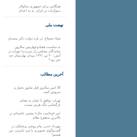
همگامی برای جمهوری سکولار
دموکرات در ایران: نه به اعدام
نهضت ملی
ضیاء مصباح: در باره دولت دکتر مصدق
به مناسبت هفتادوچهارمین سالروز:
نمایندگان مجلس زار می‌زدند/ تهران در
آتش؛ ۳۰ تیر ۱۳۳۱ میدان بهارستان چه
خبر بود؟
آخرین مطالب
35 امین سالروز قتل شاپور بختیار و
سروش کتیبه
تهران: توافق با عمان به معنای
بازگشایی تنگه هرمز نیست
خبر «وخامت حال» مجتبی خامنه‌ای در
بالاترین سطوح نظام
مهرداد خدیر: پیام روشن پزشکیان در
گفت‌و‌گوی تصویری با مرد نامرئی: من
هستم!