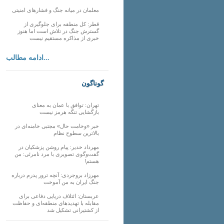
معلمان در میانه جنگ و فشارهای امنیتی
قطر: کل منطقه برای جلوگیری از
گسترش جنگ در تلاش است اما هنوز
خبری از مذاکره مستقیم نیست
ادامه مطالب...
گوناگون
تهران: توافق با عمان به معنای
بازگشایی تنگه هرمز نیست
خبر «وخامت حال» مجتبی خامنه‌ای در
بالاترین سطوح نظام
مهرداد خدیر: پیام روشن پزشکیان در
گفت‌و‌گوی تصویری با مرد نامرئی: من
هستم!
مهرزاد بروجردی: آنچه ترور پدرم درباره
جنگ ایران به من آموخت
عربستان: ائتلاف دریایی دفاعی برای
مقابله با تهدیدهای منطقه‌ای و حفاظت
از کشتیرانی تشکیل شد