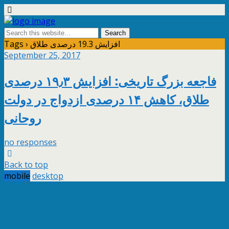
Tags › افزایش 19.3 درصدی طلاق
September 25, 2017
فاجعه بزرگ تاریخی: افزایش ۱۹٫۳ درصدی
طلاق، کاهش ۱۴ درصدی ازدواج در دولت
روحانی
no responses
Back to top
mobile
desktop