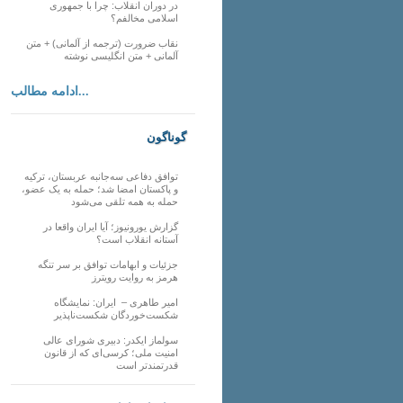
در دوران انقلاب: چرا با جمهوری
اسلامی مخالفم؟
نقاب ضرورت (ترجمه از آلمانی) + متن
آلمانی + متن انگلیسی نوشته
ادامه مطالب...
گوناگون
توافق دفاعی سه‌جانبه عربستان، ترکیه
و پاکستان امضا شد؛ حمله به یک عضو،
حمله به همه تلقی می‌شود
گزارش یورونیوز؛ آیا ایران واقعا در
آستانه انقلاب است؟
جزئیات و ابهامات توافق بر سر تنگه
هرمز به روایت رویترز
امیر طاهری – ایران: نمایشگاه
شکست‌خوردگان شکست‌ناپذیر
سولماز ایکدر: دبیری شورای عالی
امنیت ملی؛ کرسی‌ای که از قانون
قدرتمندتر است