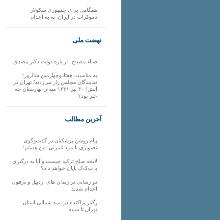
همگامی برای جمهوری سکولار
دموکرات در ایران: نه به اعدام
نهضت ملی
ضیاء مصباح: در باره دولت دکتر مصدق
به مناسبت هفتادوچهارمین سالروز:
نمایندگان مجلس زار می‌زدند/ تهران در
آتش؛ ۳۰ تیر ۱۳۳۱ میدان بهارستان چه
خبر بود؟
آخرین مطالب
پیام روشن پزشکیان در گفت‌و‌گوی
تصویری با مرد نامرئی: من هستم!
لایحه صلح ترکیه چیست و آیا به درگیری
با پ‌ک‌ک پایان خواهد داد؟
دو زندانی در زندان های اردبیل و دزفول
اعدام شدند
رگبار پراکنده در نیمه شمالی استان
تهران تا شنبه