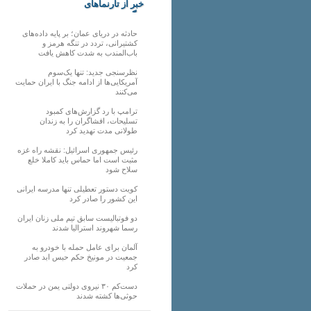
خبر از تارنماهای
دیگر
حادثه در دریای عمان؛ بر پایه داده‌های
کشتیرانی، تردد در تنگه هرمز و
باب‌المندب به شدت کاهش یافت
نظرسنجی جدید: تنها یک‌سوم
آمریکایی‌ها از ادامه جنگ با ایران حمایت
می‌کنند
ترامپ با رد گزارش‌های کمبود
تسلیحات، افشاگران را به زندان
طولانی مدت تهدید کرد
رئیس‌ جمهوری اسرائیل: نقشه راه غزه
مثبت است اما حماس باید کاملا خلع
سلاح شود
کویت دستور تعطیلی تنها مدرسه ایرانی
این کشور را صادر کرد
دو فوتبالیست سابق تیم ملی زنان ایران
رسما شهروند استرالیا شدند
آلمان برای عامل حمله با خودرو به
جمعیت در مونیخ حکم حبس ابد صادر
کرد
دست‌کم ۳۰ نیروی دولتی یمن در حملات
حوثی‌ها کشته شدند