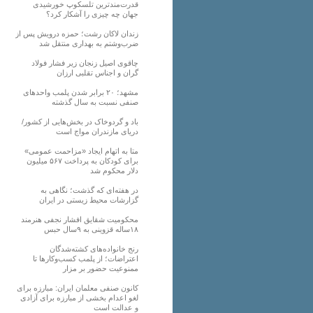
قدرت‌مندترین تلسکوپ خورشیدی
جهان چه چیزی را آشکار کرد؟
زندان لاکان رشت؛ حمزه درویش پس از
ضرب‌وشتم به بهداری منتقل شد
چاقوی اصیل زنجان زیر فشار فولاد
گران و اجناس تقلبی ارزان
مشهد؛ ۲۰ برابر شدن پلمب واحدهای
صنفی نسبت به سال گذشته
باد و گردوخاک در بخش‌هایی از کشور/
دریای مازندران مواج است
متا به اتهام ایجاد «مزاحمت عمومی»
برای کودکان به پرداخت ۵۶۷ میلیون
دلار محکوم شد
در هفته‌ای که گذشت؛ نگاهی به
گزارشات محیط زیستی در ایران
محکومیت شقایق افشار نجفی هنرمند
۱۸ساله قزوینی به ۹سال حبس
رنج خانواده‌های کشته‌شدگان
اعتراضات؛ از پلمب کسب‌وکارها تا
ممنوعیت حضور بر مزار
کانون صنفی معلمان ایران: مبارزه برای
لغو اعدام بخشی از مبارزه برای آزادی
و عدالت است