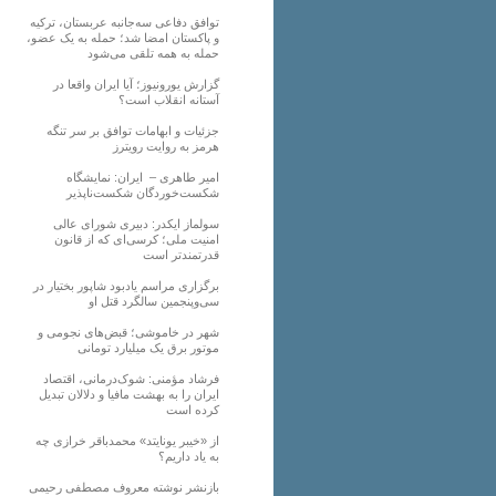
توافق دفاعی سه‌جانبه عربستان، ترکیه
و پاکستان امضا شد؛ حمله به یک عضو،
حمله به همه تلقی می‌شود
گزارش یورونیوز؛ آیا ایران واقعا در
آستانه انقلاب است؟
جزئیات و ابهامات توافق بر سر تنگه
هرمز به روایت رویترز
امیر طاهری – ایران: نمایشگاه
شکست‌خوردگان شکست‌ناپذیر
سولماز ایکدر: دبیری شورای عالی
امنیت ملی؛ کرسی‌ای که از قانون
قدرتمندتر است
برگزاری مراسم یادبود شاپور بختیار در
سی‌وپنجمین سالگرد قتل او
شهر در خاموشی؛ قبض‌های نجومی و
موتور برق یک میلیارد تومانی
فرشاد مؤمنی: شوک‌درمانی، اقتصاد
ایران را به بهشت مافیا و دلالان تبدیل
کرده است
از «خیبر یونایتد» محمدباقر خرازی چه
به یاد داریم؟
بازنشر نوشته معروف مصطفی رحیمی