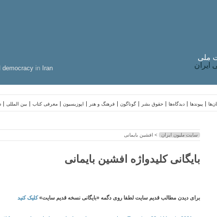
 ملی
ایران
d
democracy
in
Iran
ن‌ها
پیوندها
دیدگاه‌ها
حقوق بشر
گوناگون
فرهنگ و هنر
اپوزیسیون
معرفی کتاب
بین المللی
د
سایت ملیون ایران
> افشین بایمانی
بایگانی کلیدواژه افشین بایمانی
برای دیدن مطالب قدیم سایت لطفا روی دگمه «بایگانی نسخه قدیم سایت»
کلیک کنید