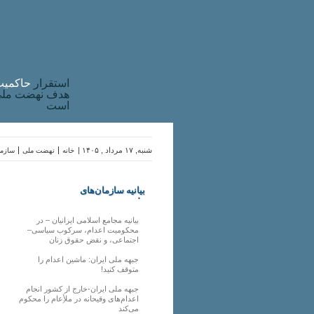
استقرار
حاکميت
هدف نهضت ملی 
است
شنبه, ۱۷ مرداد , ۱۴۰۵ |
خانه
نهضت ملی
سازما
بیانیه سازمان‌های
ملی
بیانیه مجامع اسلامی ایرانیان – در
محکومیت اعدام، سرکوب سیاسی–
اجتماعی، و نقض حقوق زنان
جبهه ملی ایران: ماشین اعدام را
متوقف کنید!
جبهه ملی ایران-خارج از کشور انجام
اعدام‌های وقیحانه در ملأِعام را محکوم
می‌کند