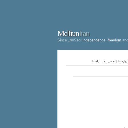
Melliun
Iran
Since 1905 for
independence
,
freedom
an
رباره ما
تماس با ما
راهنما