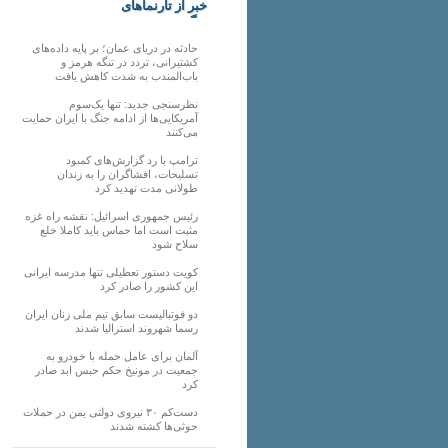
خبر از تارنماهای
دیگر
حادثه در دریای عمان؛ بر پایه داده‌های
کشتیرانی، تردد در تنگه هرمز و
باب‌المندب به شدت کاهش یافت
نظرسنجی جدید: تنها یک‌سوم
آمریکایی‌ها از ادامه جنگ با ایران حمایت
می‌کنند
ترامپ با رد گزارش‌های کمبود
تسلیحات، افشاگران را به زندان
طولانی مدت تهدید کرد
رئیس‌ جمهوری اسرائیل: نقشه راه غزه
مثبت است اما حماس باید کاملا خلع
سلاح شود
کویت دستور تعطیلی تنها مدرسه ایرانی
این کشور را صادر کرد
دو فوتبالیست سابق تیم ملی زنان ایران
رسما شهروند استرالیا شدند
آلمان برای عامل حمله با خودرو به
جمعیت در مونیخ حکم حبس ابد صادر
کرد
دست‌کم ۳۰ نیروی دولتی یمن در حملات
حوثی‌ها کشته شدند