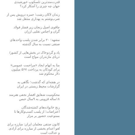
قدرت‌مندترین تلسکوپ خورشیدی
جهان چه چیزی را آشکار کرد؟
زندان لاکان رشت؛ حمزه درویش پس از
ضرب‌وشتم به بهداری منتقل شد
چاقوی اصیل زنجان زیر فشار فولاد
گران و اجناس تقلبی ارزان
مشهد؛ ۲۰ برابر شدن پلمب واحدهای
صنفی نسبت به سال گذشته
باد و گردوخاک در بخش‌هایی از کشور/
دریای مازندران مواج است
متا به اتهام ایجاد «مزاحمت عمومی»
برای کودکان به پرداخت ۵۶۷ میلیون
دلار محکوم شد
در هفته‌ای که گذشت؛ نگاهی به
گزارشات محیط زیستی در ایران
محکومیت شقایق افشار نجفی هنرمند
۱۸ساله قزوینی به ۹سال حبس
رنج خانواده‌های کشته‌شدگان
اعتراضات؛ از پلمب کسب‌وکارها تا
ممنوعیت حضور بر مزار
کانون صنفی معلمان ایران: مبارزه برای
لغو اعدام بخشی از مبارزه برای آزادی
و عدالت است