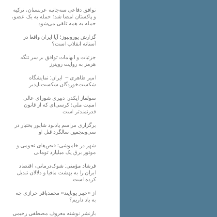
توافق دفاعی سه‌جانبه عربستان، ترکیه
و پاکستان امضا شد؛ حمله به یک عضو،
حمله به همه تلقی می‌شود
گزارش یورونیوز؛ آیا ایران واقعا در
آستانه انقلاب است؟
جزئیات و ابهامات توافق بر سر تنگه
هرمز به روایت رویترز
امیر طاهری – ایران: نمایشگاه
شکست‌خوردگان شکست‌ناپذیر
سولماز ایکدر: دبیری شورای عالی
امنیت ملی؛ کرسی‌ای که از قانون
قدرتمندتر است
برگزاری مراسم یادبود شاپور بختیار در
سی‌وپنجمین سالگرد قتل او
شهر در خاموشی؛ قبض‌های نجومی و
موتور برق یک میلیارد تومانی
فرشاد مؤمنی: شوک‌درمانی، اقتصاد
ایران را به بهشت مافیا و دلالان تبدیل
کرده است
از «خیبر یونایتد» محمدباقر خرازی چه
به یاد داریم؟
بازنشر نوشته معروف مصطفی رحیمی