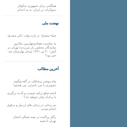
همگامی برای جمهوری سکولار
دموکرات در ایران: نه به اعدام
نهضت ملی
ضیاء مصباح: در باره دولت دکتر مصدق
به مناسبت هفتادوچهارمین سالروز:
نمایندگان مجلس زار می‌زدند/ تهران در
آتش؛ ۳۰ تیر ۱۳۳۱ میدان بهارستان چه
خبر بود؟
آخرین مطالب
پیام روشن پزشکیان در گفت‌و‌گوی
تصویری با مرد نامرئی: من هستم!
لایحه صلح ترکیه چیست و آیا به درگیری
با پ‌ک‌ک پایان خواهد داد؟
دو زندانی در زندان های اردبیل و دزفول
اعدام شدند
رگبار پراکنده در نیمه شمالی استان
تهران تا شنبه