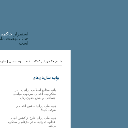
استقرار
حاکميت
هدف نهضت ملی 
است
شنبه, ۱۷ مرداد , ۱۴۰۵ |
خانه
نهضت ملی
سازما
بیانیه سازمان‌های
ملی
بیانیه مجامع اسلامی ایرانیان – در
محکومیت اعدام، سرکوب سیاسی–
اجتماعی، و نقض حقوق زنان
جبهه ملی ایران: ماشین اعدام را
متوقف کنید!
جبهه ملی ایران-خارج از کشور انجام
اعدام‌های وقیحانه در ملأِعام را محکوم
می‌کند