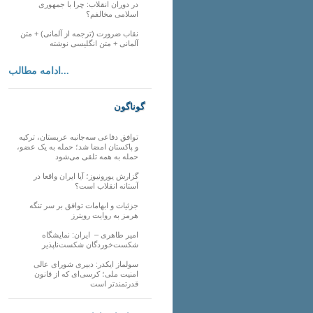
در دوران انقلاب: چرا با جمهوری
اسلامی مخالفم؟
نقاب ضرورت (ترجمه از آلمانی) + متن
آلمانی + متن انگلیسی نوشته
ادامه مطالب...
گوناگون
توافق دفاعی سه‌جانبه عربستان، ترکیه
و پاکستان امضا شد؛ حمله به یک عضو،
حمله به همه تلقی می‌شود
گزارش یورونیوز؛ آیا ایران واقعا در
آستانه انقلاب است؟
جزئیات و ابهامات توافق بر سر تنگه
هرمز به روایت رویترز
امیر طاهری – ایران: نمایشگاه
شکست‌خوردگان شکست‌ناپذیر
سولماز ایکدر: دبیری شورای عالی
امنیت ملی؛ کرسی‌ای که از قانون
قدرتمندتر است