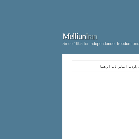
Melliun
Iran
Since 1905 for
independence
,
freedom
an
رباره ما
تماس با ما
راهنما