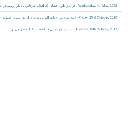
Wednesday, 4th May, 2022 - فرامرز داور: افشای یک اقدام غیرقانونی دیگر روسیه در خزر؛ عبور تسلیحات از آسمان دریا
Friday, 23rd October, 2020 - امید نوری‌پور: دولت آلمان باید برای آزادی نسرین ستوده اقدام کند
Tuesday, 10th October, 2017 - احسان مازندرانی در اعتصاب غذا به سر می برد