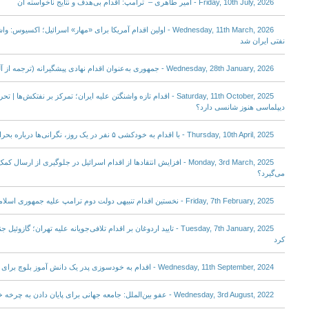
Friday, 10th July, 2026 - امیر طاهری – ترامپ: اقدام بی‌هدف و نتایج ناخواسته آن
Wednesday, 11th March, 2026 - اولین اقدام آمریکا برای «مهار» اسرائی
نفتی ایران شد
Wednesday, 28th January, 2026 - جمهوری به‌عنوان اقدام نهادی پیشگیرانه (ترجمه از آلمانی) + متن آلمانی نوشته
Saturday, 11th October, 2025 - اقدام تازه واشنگتن علیه ایران؛ تمرکز بر نفتک
دیپلماسی هنوز شانسی دارد؟
Thursday, 10th April, 2025 - با اقدام به خودکشی ۵ نفر در یک روز، نگرانی‌ها درباره بحران سلامت روان در ایران شدت گرفت
Monday, 3rd March, 2025 - افزایش انتقادها از اقدام اسرائیل در جلوگیری از 
می‌گیرد؟
Friday, 7th February, 2025 - نخستین اقدام تنبیهی دولت دوم ترامپ علیه جمهوری اسلامی؛ شبکه انتقال نفت به چین تحریم شد
Tuesday, 7th January, 2025 - تایید اردوغان بر اقدام تلافی‌جویانه علیه تهران؛
کرد
Wednesday, 11th September, 2024 - اقدام به خودسوزی پدر یک دانش آموز بلوچ برای عدم ثبت‌نام فرزندش
Wednesday, 3rd August, 2022 - عفو بین‌الملل: جامعه جهانی برای پایان دادن به چرخه خونریزی در ایران اقدام کند