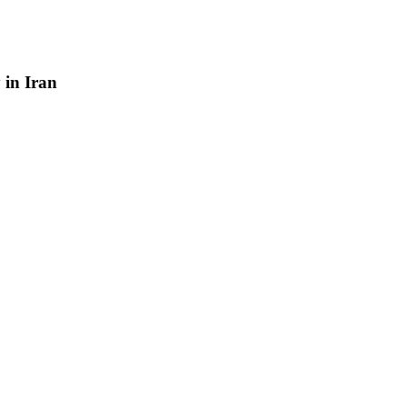
y
in
Iran