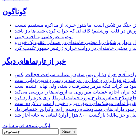
گوناگون
 جنگ در تلاش است اما هنوز خبری از مذاکره مستقیم نیست
ش در قلب اورشلیم؛ کافه‌ای که جرات کرده شنبه‌ها باز باشد
توصیه ضرغامی به احمد جنتی
ل از دیدار پزشکیان با مجتبی خامنه‌ای در صندلی عقب یک خودرو
خبر از تارنماهای دیگر
ان: آقای خرازی! از ریش سفید و عمامه سیاهت خجالت بکش
ائی: توافق ایران و عمان در مرحله بررسی و تدوین نهایی است
یو: مذاکرات تنگه هرمز پیشرفت داشته، ولی نهایی نشده است
ایران اجازه عملیات مین‌روبی به اروپایی‌ها را بررسی می‌کند
 خلع سلاح حماس، طرح مورد حمایت آمریکا برای غزه را رد کرد
 «تقریباً تمام» موشک‌های دقیق دوربرد خود را مصرف کرده است
شت ۸۰۰ هزار آوارۀ لبنانی به خانه‌ آغاز شد
بایگانی نسخه قدیم سایت