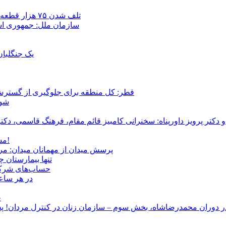
تلف شدن ۷۵ هزار قطعه ماهی در رودخانه مسقان شیراز بر اثر ورود شورابه فوق‌اشباع
سازمان ملل: جمهوری اسل
یک جنگلبا
قطر: کل منطقه برای جلوگیری از گسترش
شور
و دکتر پرویز داورپناه: سخنرانی کامبیز قائم مقام، فرهنگ قاسمی، 
مشروطۀ ایرانی 120 ساله شد/ فراز و نشیب آری، شکست اما نه!
پرسش میدان از مهمانان میدان: مردم کیست؟ و آ
تنها بیمارستان 
حساب‌های شرکت ملی نفت به‌
در هر ساعت
ج