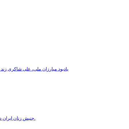
یادبود مبارزان ملی، علی شاکری زند 
جنبش زنان ایران در دوران محمدرضاشاه، بخش سوم – سازمان زنان در کنترل مردان! پس از کودتای ۱۳۳۲ دولت کنترل سازمان زنان را بدست گرفت.