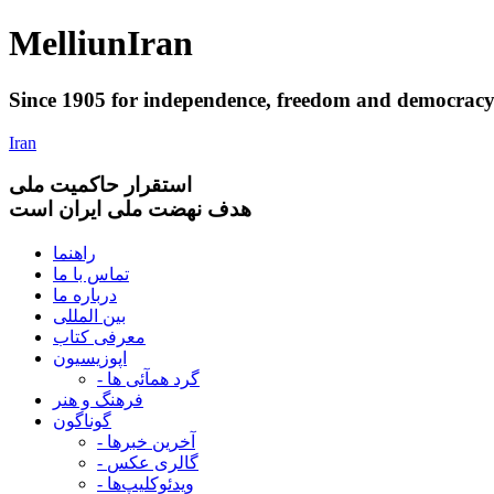
Melliun
Iran
Since 1905 for
independence
,
freedom
and
democrac
Iran
استقرار
حاکميت ملی
هدف نهضت ملی ایران است
راهنما
تماس با ما
درباره ما
بین المللی
معرفی کتاب
اپوزیسیون
- گرد همآئی ها
فرهنگ و هنر
گوناگون
- آخرین خبرها
- گالری عکس
- ویدئوکلیپ‌ها