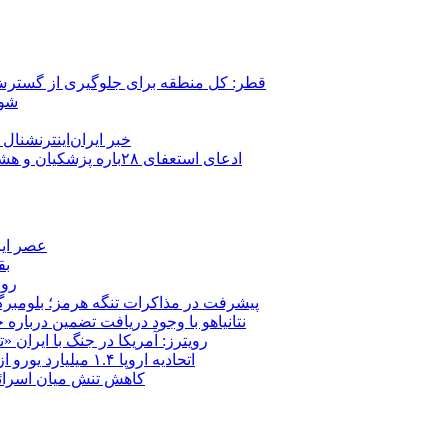
قطر: کل منطقه برای جلوگیری از گسترش
شور
خبر ایران‌اینترنشنا
ادعای استعفای ۲۸باره پزشکیان و هشدار مجتبی خامنه‌ای در روایت خرازی؛ رئیس‌جمهور تکذیب کرد
عصر ایر
بق
روب
پیشرفت در مذاکرات تنگه هرمز؛ بلومبرگ: 
نتانیاهو با وجود دریافت تضمین درباره
رویترز: آمریکا در جنگ با ایران
اتحادیه اروپا ۱.۴ میلیارد یورو از سود دارایی‌های مسدودشده روسیه را به اوکراین ‏اختصاص داد
کاهش تنش میان اسرائیل و حزب‌الله؛ بازگ