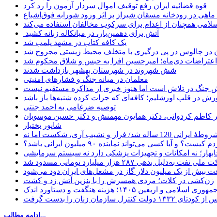
قوه قضائیه ایران رفع توقیف اموال سردار آزمون را رد کرد
امی همچنان از اعدام برای سرکوب مخالفان استفاده می‌کند
آتش برای دهمین‌بار، در میانکاله زبانه کشید
یک کافه کتاب در مشهد پلمب شد
ن در چالوس در پی درگیری با متخلف محیط زیستی مجروح شد
اعتراضات دی‌ماه؛ امیرحسین افرا به حبس و شلاق محکوم شد
شش شهروند در شهرستان بهشهر بازداشت شدند
معلمان در میانه جنگ و فشارهای امنیتی
 جنگ در تلاش است اما هنوز خبری از مذاکره مستقیم نیست
ش در قلب اورشلیم؛ کافه‌ای که جرات کرده شنبه‌ها باز باشد
توصیه ضرغامی به احمد جنتی
دکتر کاظم کردوانی، دکتر همایون مهمنش و دکتر حسین موسویان
شاپور بختیار
یا کسی می‌تواند نماینده ۹۰ میلیون ایرانی باشد؟
چابهار؛ نه امکانات و تجهیزات پزشکی دارد نه سیستم سرمایشی
دلیل بدهی ۲۸۷ هزار میلیارد تومانی مسدود شد
 بیش از یک میلیون دلار گاز در مشعل‌های ایران دود می‌شود
زن‌کشی در کلات؛ مردی همسرش را با بنزین آتش زد و کشت
مهوری اسلامی و اربعین ۱۴۰۵؛ هزینه هنگفت و دستاورد اندک
ادامه مطالب...