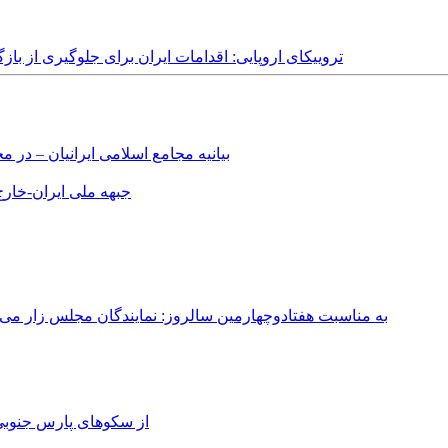
Wednesday, 17th September, 2025 - تروییکای اروپایی: اقدامات ایران برای ج
بیانیه مجامع اسلامی ایرانیان – د
جبهه ملی ایران-خارج 
به مناسبت هفتادوچهارمین سالروز: نمایندگان مجلس زار می‌زدند/ تهران در آتش؛ ۳۰ تیر ۳۳۱
از سکوهای پارس جنوبی