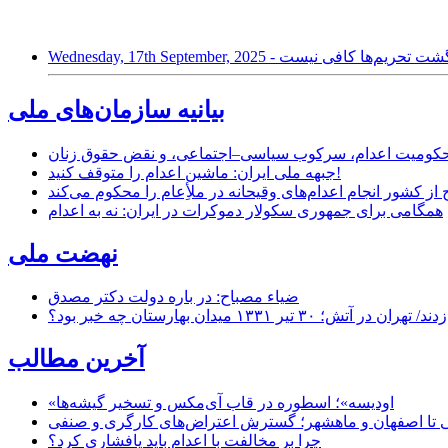
لوگیری از بازگشت تحریم‌ها کافی نیست
بیانیه سازمان‌های ملی
ر محکومیت اعدام، سرکوب سیاسی–اجتماعی، و نقض حقوق زنان
جبهه ملی ایران: ماشین اعدام را متوقف کنید!
از کشور انجام اعدام‌های وقیحانه در ملأِعام را محکوم می‌کند
همگامی برای جمهوری سکولار دموکرات در ایران: نه به اعدام
نهضت ملی
ضیاء مصباح: در باره دولت دکتر مصدق
۱ میدان بهارستان چه خبر بود؟
آخرین مطالب
«اودیسه»؛ اسطوره در قاب آی‌مکس و تسخیر گیشه‌ها
 تا اصفهان و ماهشهر؛ گسترش اعتراض‌های کارگری و صنفی
چرا بر مخالفت با اعدام باید پافشاری کرد؟