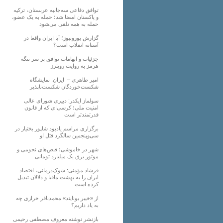
توافق دفاعی سه‌جانبه عربستان، ترکیه
و پاکستان امضا شد؛ حمله به یک عضو،
حمله به همه تلقی می‌شود
گزارش یورونیوز؛ آیا ایران واقعا در
آستانه انقلاب است؟
جزئیات و ابهامات توافق بر سر تنگه
هرمز به روایت رویترز
امیر طاهری – ایران: نمایشگاه
شکست‌خوردگان شکست‌ناپذیر
سولماز ایکدر: دبیری شورای عالی
امنیت ملی؛ کرسی‌ای که از قانون
قدرتمندتر است
برگزاری مراسم یادبود شاپور بختیار در
سی‌وپنجمین سالگرد قتل او
شهر در خاموشی؛ قبض‌های نجومی و
موتور برق یک میلیارد تومانی
فرشاد مؤمنی: شوک‌درمانی، اقتصاد
ایران را به بهشت مافیا و دلالان تبدیل
کرده است
از «خیبر یونایتد» محمدباقر خرازی چه
به یاد داریم؟
بازنشر نوشته معروف مصطفی رحیمی