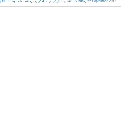
Sunday, 9th September, 2012 - انتقال شش تن از امدادگران بازداشت شده به بند ۳۵۰ زندان اوین