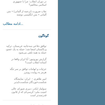
در دوران انقلاب: چرا با جمهوری
اسلامی مخالفم؟
نقاب ضرورت (ترجمه از آلمانی) + متن
آلمانی + متن انگلیسی نوشته
ادامه مطالب...
گوناگون
توافق دفاعی سه‌جانبه عربستان، ترکیه
و پاکستان امضا شد؛ حمله به یک عضو،
حمله به همه تلقی می‌شود
گزارش یورونیوز؛ آیا ایران واقعا در
آستانه انقلاب است؟
جزئیات و ابهامات توافق بر سر تنگه
هرمز به روایت رویترز
امیر طاهری – ایران: نمایشگاه
شکست‌خوردگان شکست‌ناپذیر
سولماز ایکدر: دبیری شورای عالی
امنیت ملی؛ کرسی‌ای که از قانون
قدرتمندتر است