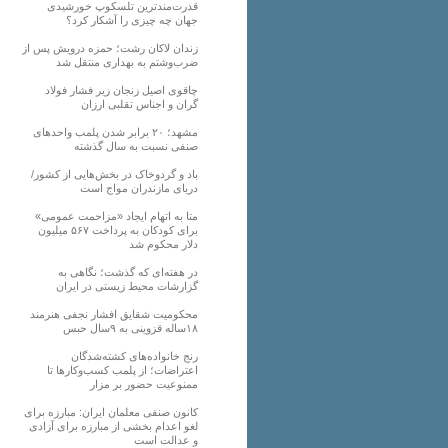
قدرت‌مندترین تلسکوپ خورشیدی
جهان چه چیزی را آشکار کرد؟
زندان لاکان رشت؛ حمزه درویش پس از
ضرب‌وشتم به بهداری منتقل شد
چاقوی اصیل زنجان زیر فشار فولاد
گران و اجناس تقلبی ارزان
مشهد؛ ۲۰ برابر شدن پلمب واحدهای
صنفی نسبت به سال گذشته
باد و گردوخاک در بخش‌هایی از کشور/
دریای مازندران مواج است
متا به اتهام ایجاد «مزاحمت عمومی»
برای کودکان به پرداخت ۵۶۷ میلیون
دلار محکوم شد
در هفته‌ای که گذشت؛ نگاهی به
گزارشات محیط زیستی در ایران
محکومیت شقایق افشار نجفی هنرمند
۱۸ساله قزوینی به ۹سال حبس
رنج خانواده‌های کشته‌شدگان
اعتراضات؛ از پلمب کسب‌وکارها تا
ممنوعیت حضور بر مزار
کانون صنفی معلمان ایران: مبارزه برای
لغو اعدام بخشی از مبارزه برای آزادی
و عدالت است