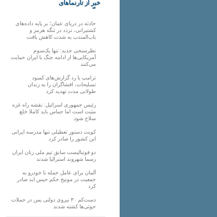
خبر از تارنماهای
دیگر
حادثه در دریای عمان؛ بر پایه داده‌های
کشتیرانی، تردد در تنگه هرمز و
باب‌المندب به شدت کاهش یافت
نظرسنجی جدید: تنها یک‌سوم
آمریکایی‌ها از ادامه جنگ با ایران حمایت
می‌کنند
ترامپ با رد گزارش‌های کمبود
تسلیحات، افشاگران را به زندان
طولانی مدت تهدید کرد
رئیس‌ جمهوری اسرائیل: نقشه راه غزه
مثبت است اما حماس باید کاملا خلع
سلاح شود
کویت دستور تعطیلی تنها مدرسه ایرانی
این کشور را صادر کرد
دو فوتبالیست سابق تیم ملی زنان ایران
رسما شهروند استرالیا شدند
آلمان برای عامل حمله با خودرو به
جمعیت در مونیخ حکم حبس ابد صادر
کرد
دست‌کم ۳۰ نیروی دولتی یمن در حملات
حوثی‌ها کشته شدند