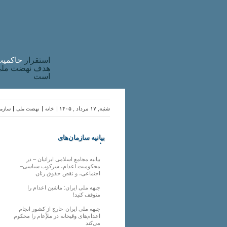
استقرار
حاکميت
هدف نهضت ملی 
است
شنبه, ۱۷ مرداد , ۱۴۰۵ |
خانه
نهضت ملی
سازما
بیانیه سازمان‌های
ملی
بیانیه مجامع اسلامی ایرانیان – در
محکومیت اعدام، سرکوب سیاسی–
اجتماعی، و نقض حقوق زنان
جبهه ملی ایران: ماشین اعدام را
متوقف کنید!
جبهه ملی ایران-خارج از کشور انجام
اعدام‌های وقیحانه در ملأِعام را محکوم
می‌کند