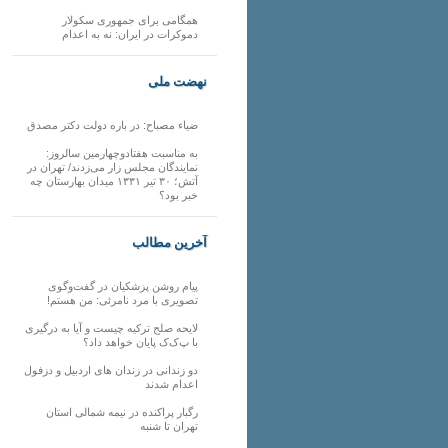
همگامی برای جمهوری سکولار
دموکرات در ایران: نه به اعدام
نهضت ملی
ضیاء مصباح: در باره دولت دکتر مصدق
به مناسبت هفتادوچهارمین سالروز:
نمایندگان مجلس زار می‌زدند/ تهران در
آتش؛ ۳۰ تیر ۱۳۳۱ میدان بهارستان چه
خبر بود؟
آخرین مطالب
پیام روشن پزشکیان در گفت‌و‌گوی
تصویری با مرد نامرئی: من هستم!
لایحه صلح ترکیه چیست و آیا به درگیری
با پ‌ک‌ک پایان خواهد داد؟
دو زندانی در زندان های اردبیل و دزفول
اعدام شدند
رگبار پراکنده در نیمه شمالی استان
تهران تا شنبه