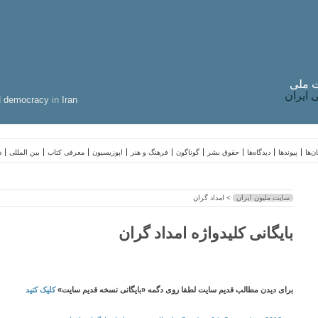
 ملی
ایران
d
democracy
in
Iran
ن‌ها
پیوندها
دیدگاه‌ها
حقوق بشر
گوناگون
فرهنگ و هنر
اپوزیسیون
معرفی کتاب
بین المللی
د
سایت ملیون ایران
> امداد گران
بایگانی کلیدواژه امداد گران
برای دیدن مطالب قدیم سایت لطفا روی دگمه «بایگانی نسخه قدیم سایت»
کلیک کنید