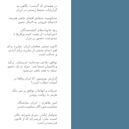
در هفته‌ای که گذشت؛ نگاهی به
گزارشات محیط زیستی در ایران
محکومیت شقایق افشار نجفی هنرمند
۱۸ساله قزوینی به ۹سال حبس
رنج خانواده‌های کشته‌شدگان
اعتراضات؛ از پلمب کسب‌وکارها تا
ممنوعیت حضور بر مزار
کانون صنفی معلمان ایران: مبارزه برای
لغو اعدام بخشی از مبارزه برای آزادی
و عدالت است
توافق دفاعی سه‌جانبه عربستان، ترکیه
و پاکستان امضا شد؛ حمله به یک عضو،
حمله به همه تلقی می‌شود
گزارش یورونیوز؛ آیا ایران واقعا در
آستانه انقلاب است؟
جزئیات و ابهامات توافق بر سر تنگه
هرمز به روایت رویترز
امیر طاهری – ایران: نمایشگاه
شکست‌خوردگان شکست‌ناپذیر
سولماز ایکدر: دبیری شورای عالی
امنیت ملی؛ کرسی‌ای که از قانون
قدرتمندتر است