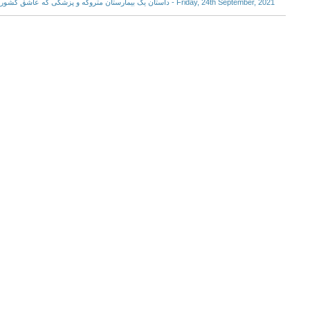
Friday, 24th September, 2021 - داستان یک بیمارستان متروکه و پزشکی که عاشق کشورش بود