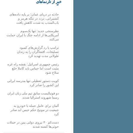
خبر از تارنماهای
دیگر
حادثه در دریای عمان؛ بر پایه داده‌های
کشتیرانی، تردد در تنگه هرمز و
باب‌المندب به شدت کاهش یافت
نظرسنجی جدید: تنها یک‌سوم
آمریکایی‌ها از ادامه جنگ با ایران حمایت
می‌کنند
ترامپ با رد گزارش‌های کمبود
تسلیحات، افشاگران را به زندان
طولانی مدت تهدید کرد
رئیس‌ جمهوری اسرائیل: نقشه راه غزه
مثبت است اما حماس باید کاملا خلع
سلاح شود
کویت دستور تعطیلی تنها مدرسه ایرانی
این کشور را صادر کرد
دو فوتبالیست سابق تیم ملی زنان ایران
رسما شهروند استرالیا شدند
آلمان برای عامل حمله با خودرو به
جمعیت در مونیخ حکم حبس ابد صادر
کرد
دست‌کم ۳۰ نیروی دولتی یمن در حملات
حوثی‌ها کشته شدند