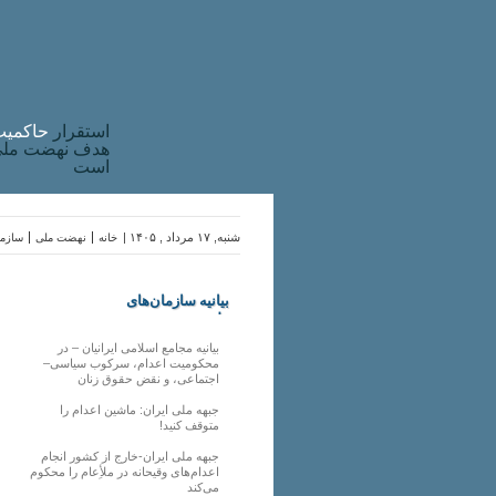
استقرار
حاکميت
هدف نهضت ملی 
است
شنبه, ۱۷ مرداد , ۱۴۰۵ |
خانه
نهضت ملی
سازما
بیانیه سازمان‌های
ملی
بیانیه مجامع اسلامی ایرانیان – در
محکومیت اعدام، سرکوب سیاسی–
اجتماعی، و نقض حقوق زنان
جبهه ملی ایران: ماشین اعدام را
متوقف کنید!
جبهه ملی ایران-خارج از کشور انجام
اعدام‌های وقیحانه در ملأِعام را محکوم
می‌کند