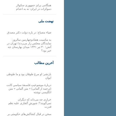
همگامی برای جمهوری سکولار
دموکرات در ایران: نه به اعدام
نهضت ملی
ضیاء مصباح: در باره دولت دکتر مصدق
به مناسبت هفتادوچهارمین سالروز:
نمایندگان مجلس زار می‌زدند/ تهران در
آتش؛ ۳۰ تیر ۱۳۳۱ میدان بهارستان چه
خبر بود؟
آخرین مطالب
بازنشر: او مرغ طوفان بود و ما طوطی
ایوان
دربارهٔ موضوعیتِ فلسفهٔ سیاسیِ کانت
(ترجمه از آلمانی) + متن آلمانی + متن
انگلیسی نوشته
خرازی چه می‌داند که دیگران
نمی‌گویند؟؛ شورشِ گفتاری علیه نظم
قدرت
سخن در قبال کشاکش‌های حکومتی بر