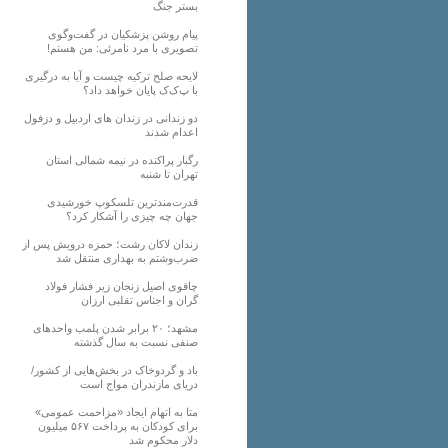
بستر جنگ
پیام روشن پزشکیان در گفت‌و‌گوی
تصویری با مرد نامرئی: من هستم!
لایحه صلح ترکیه چیست و آیا به درگیری
با پ‌ک‌ک پایان خواهد داد؟
دو زندانی در زندان های اردبیل و دزفول
اعدام شدند
رگبار پراکنده در نیمه شمالی استان
تهران تا شنبه
قدرت‌مندترین تلسکوپ خورشیدی
جهان چه چیزی را آشکار کرد؟
زندان لاکان رشت؛ حمزه درویش پس از
ضرب‌وشتم به بهداری منتقل شد
چاقوی اصیل زنجان زیر فشار فولاد
گران و اجناس تقلبی ارزان
مشهد؛ ۲۰ برابر شدن پلمب واحدهای
صنفی نسبت به سال گذشته
باد و گردوخاک در بخش‌هایی از کشور/
دریای مازندران مواج است
متا به اتهام ایجاد «مزاحمت عمومی»
برای کودکان به پرداخت ۵۶۷ میلیون
دلار محکوم شد