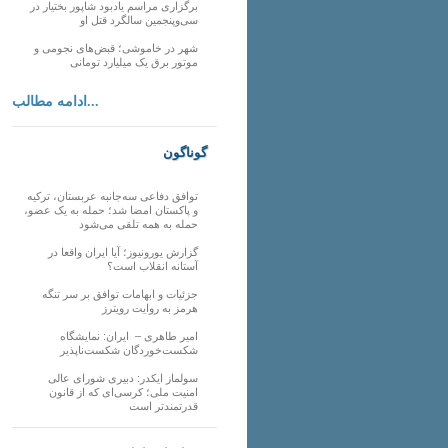
برگزاری مراسم یادبود شاپور بختیار در
سی‌وپنجمین سالگرد قتل او
شهر در خاموشی؛ قبض‌های نجومی و
موتور برق یک میلیارد تومانی
ادامه مطالب...
گوناگون
توافق دفاعی سه‌جانبه عربستان، ترکیه
و پاکستان امضا شد؛ حمله به یک عضو،
حمله به همه تلقی می‌شود
گزارش یورونیوز؛ آیا ایران واقعا در
آستانه انقلاب است؟
جزئیات و ابهامات توافق بر سر تنگه
هرمز به روایت رویترز
امیر طاهری – ایران: نمایشگاه
شکست‌خوردگان شکست‌ناپذیر
سولماز ایکدر: دبیری شورای عالی
امنیت ملی؛ کرسی‌ای که از قانون
قدرتمندتر است