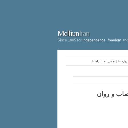
Melliun
Iran
Since 1905 for
independence
,
freedom
an
رباره ما
تماس با ما
راهنما
صاب و روان