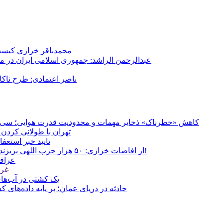
محمدباقر خرازی کیست؟
عبدالرحمن الراشد: جمهوری اسلامی ایران در م
ناصر اعتمادی: طرح ناک
کاهش «خطرناک» ذخایر مهمات و محدودیت قدرت هوایی؛ سی‌ان‌ا
تهران با طولانی کردن 
تایید خبر استعف
از افاضات خرازی: ۵۰ هزار حزب اللهی بریزند خیابان‌ها و بی حجاب‌ها را بکشند و نیرو‌های دولتی را ناکار کنند!
عراقچ
غری
یک کشتی در آب‌های
حادثه در دریای عمان؛ بر پایه داده‌های