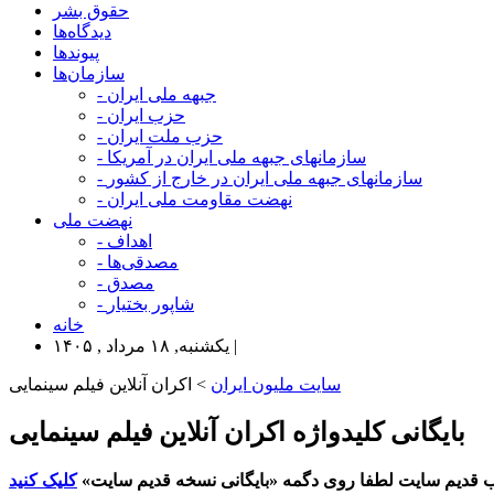
حقوق بشر
دیدگاه‌ها
پیوندها
سازمان‌ها
- جبهه ملی ایران
- حزب ایران
- حزب ملت ایران
- سازمانهای جبهه ملی ایران در آمریکا
- سازمانهای جبهه ملی ایران در خارج از کشور
- نهضت مقاومت ملی ایران
نهضت ملی
- اهداف
- مصدقی‌ها
- مصدق
- شاپور بختیار
خانه
یکشنبه, ۱۸ مرداد , ۱۴۰۵ |
سایت ملیون ایران
> اکران آنلاین فیلم سینمایی
بایگانی کلیدواژه اکران آنلاین فیلم سینمایی
 قدیم سایت لطفا روی دگمه «بایگانی نسخه قدیم سایت»
کلیک کنید