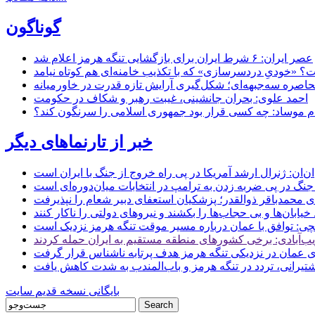
گوناگون
عصر ایران: ۶ شرط ایران برای بازگشایی تنگه هرمز اعلام شد
 «خودیِ دردسرسازی» که با تکذیب خامنه‌ای هم کوتاه نیامد
حاصره سه‌جبهه‌ای؛ شکل‌گیری آرایش تازه قدرت در خاورمیانه
احمد علوی: بحران جانشینی، غیبت رهبر و شکاف در حکومت
ام موساد: چه کسی قرار بود جمهوری اسلامی را سرنگون کند؟
خبر از تارنماهای دیگر
ن: ژنرال ارشد آمریکا در پی راه خروج از جنگ با ایران است
جنگ در پی ضربه زدن به ترامپ در انتخابات میان‌دوره‌ای است
ای محمدباقر ذوالقدر؛ پزشکیان استعفای دبیر شعام را نپذیرفت
ی: توافق با عمان درباره مسیر موقت تنگه هرمز نزدیک است
ب‌آبادی: برخی کشورهای منطقه مستقیم به ایران حمله کردند
 عمان در نزدیکی تنگه هرمز هدف پرتابه ناشناس قرار گرفت
 کشتیرانی، تردد در تنگه هرمز و باب‌المندب به شدت کاهش یافت
بایگانی نسخه قدیم سایت