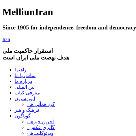
Melliun
Iran
Since 1905 for
independence
,
freedom
and
democrac
Iran
استقرار
حاکميت ملی
هدف نهضت ملی ایران است
راهنما
تماس با ما
درباره ما
بین المللی
معرفی کتاب
اپوزیسیون
- گرد همآئی ها
فرهنگ و هنر
گوناگون
- آخرین خبرها
- گالری عکس
- ویدئوکلیپ‌ها