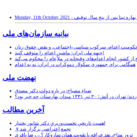
ادتمند نازنین بهاره تینا پس از پنج سال توقیف
بیانیه سازمان‌های ملی
ر محکومیت اعدام، سرکوب سیاسی–اجتماعی، و نقض حقوق زنان
جبهه ملی ایران: ماشین اعدام را متوقف کنید!
از کشور انجام اعدام‌های وقیحانه در ملأِعام را محکوم می‌کند
همگامی برای جمهوری سکولار دموکرات در ایران: نه به اعدام
نهضت ملی
ضیاء مصباح: در باره دولت دکتر مصدق
۱ میدان بهارستان چه خبر بود؟
آخرین مطالب
اهمیتِ تاریخیِ نخست‌وزیریِ دکتر شاپور بختیار
۷ تجمع اعتراضی برگزار شد
ترور مداح، نقد خرافه یا تقویت همان سازوکار؟ – رضا باقری