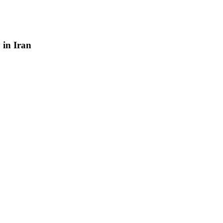
y
in
Iran