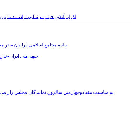
Monday, 11th October, 2021 - اکران آنلاین فیلم سینمایی ار
بیانیه مجامع اسلامی ایرانیان – د
جبهه ملی ایران-خارج 
به مناسبت هفتادوچهارمین سالروز: نمایندگان مجلس زار می‌زدند/ تهران در آتش؛ ۳۰ تیر ۳۳۱