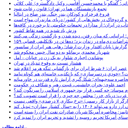
نی؛ گفتگو با محمدحسین آقاسی، وکیل دادگستری/ علی کلائی
تجمع بازنشستگان هما در تهران/ قانون رعایت شود
فروغ فرخزاد و کودکانِ بندرِ جنگ، بندرِ صلح در ایتالیا
 و گردوخاک در بخش‌هایی از کشور/ دریای مازندران مواج است
ب در ایران؛ از مدارا در تجمعات حکومتی تا برخورد در کافه‌ها
وزش باد شدید در همه نقاط کشور
 ایرانیانی که میان رفتن، دیده شدن و بازگشت زندگی می‌کنند
اعتراضات دی‌ماه در زندان یزد؛ ده‌ها تن در بلاتکلیفی قضایی
گزارش| پایان اقتدار وزارت ارشاد؛ رهایی هنر ایران از سانسور
شهریار محمدی بریمانلو به دو سال حبس محکوم شد
پوشاندن اجباری شلوار به یک زن در خیابان – آمل
هشدار نسبت به وفوع تندباد در تهران
عصر ایران: ۶ شرط ایران برای بازگشایی تنگه هرمز اعلام شد
 «خودیِ دردسرسازی» که با تکذیب خامنه‌ای هم کوتاه نیامد
حاصره سه‌جبهه‌ای؛ شکل‌گیری آرایش تازه قدرت در خاورمیانه
احمد علوی: بحران جانشینی، غیبت رهبر و شکاف در حکومت
ام موساد: چه کسی قرار بود جمهوری اسلامی را سرنگون کند؟
رب: دریای خزر؛ مجلس چه چیزی را قرار است تصویب کند؟
بازار کار رسمی/ «نرخ بیکاری ۷ درصدی» واقعی نیست
«سال کشتار بیماران» تبدیل کند
‌تایمز: محاصره آمریکا شریان صادرات نفت ایران را بسته است
سنای آمریکا تحریم روسیه را تشدید و تحریم ایران را تمدید کرد
ادامه مطالب...