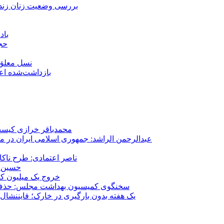
بررسی وضعیت زنان زندا
باد
حجا
نسل معلق؛
۱۵۹ بازداشت‌شده 
محمدباقر خرازی کیست؟
عبدالرحمن الراشد: جمهوری اسلامی ایران در م
ناصر اعتمادی: طرح ناک
حسین ع
خروج یک میلیون کارگر از 
سخنگوی کمیسیون بهداشت مجلس: حذف ارز دارو می‌تواند ۱۴۰۶ را به 
یک هفته بدون بارگیری در خارک؛ فایننشال