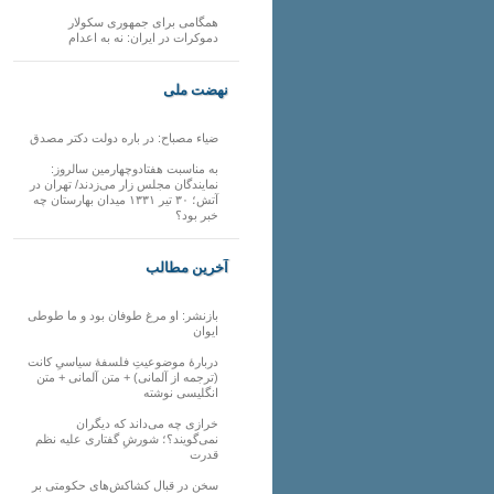
همگامی برای جمهوری سکولار
دموکرات در ایران: نه به اعدام
نهضت ملی
ضیاء مصباح: در باره دولت دکتر مصدق
به مناسبت هفتادوچهارمین سالروز:
نمایندگان مجلس زار می‌زدند/ تهران در
آتش؛ ۳۰ تیر ۱۳۳۱ میدان بهارستان چه
خبر بود؟
آخرین مطالب
بازنشر: او مرغ طوفان بود و ما طوطی
ایوان
دربارهٔ موضوعیتِ فلسفهٔ سیاسیِ کانت
(ترجمه از آلمانی) + متن آلمانی + متن
انگلیسی نوشته
خرازی چه می‌داند که دیگران
نمی‌گویند؟؛ شورشِ گفتاری علیه نظم
قدرت
سخن در قبال کشاکش‌های حکومتی بر