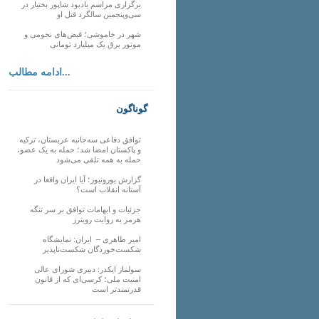
برگزاری مراسم یادبود شاپور بختیار در
سی‌وپنجمین سالگرد قتل او
شهر در خاموشی؛ قبض‌های نجومی و
موتور برق یک میلیارد تومانی
ادامه مطالب...
گوناگون
توافق دفاعی سه‌جانبه عربستان، ترکیه
و پاکستان امضا شد؛ حمله به یک عضو،
حمله به همه تلقی می‌شود
گزارش یورونیوز؛ آیا ایران واقعا در
آستانه انقلاب است؟
جزئیات و ابهامات توافق بر سر تنگه
هرمز به روایت رویترز
امیر طاهری – ایران: نمایشگاه
شکست‌خوردگان شکست‌ناپذیر
سولماز ایکدر: دبیری شورای عالی
امنیت ملی؛ کرسی‌ای که از قانون
قدرتمندتر است