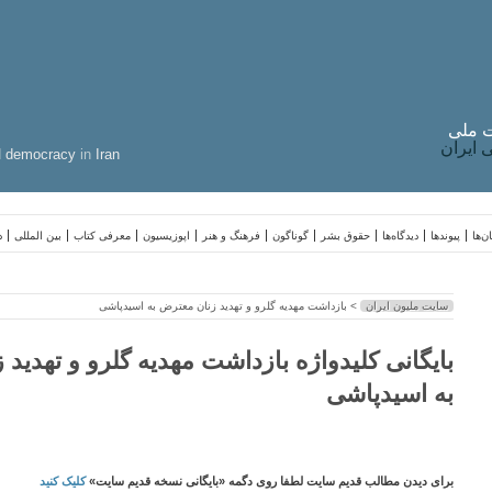
 ملی
ایران
d
democracy
in
Iran
ن‌ها
پیوندها
دیدگاه‌ها
حقوق بشر
گوناگون
فرهنگ و هنر
اپوزیسیون
معرفی کتاب
بین المللی
د
سایت ملیون ایران
> بازداشت مهديه گلرو و تهديد زنان معترض به اسيدپاشى
بایگانی کلیدواژه بازداشت مهديه گلرو و تهديد
به اسيدپاشى
برای دیدن مطالب قدیم سایت لطفا روی دگمه «بایگانی نسخه قدیم سایت»
کلیک کنید