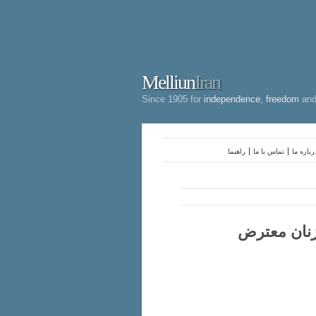
Melliun
Iran
Since 1905 for
independence
,
freedom
an
رباره ما
تماس با ما
راهنما
 زنان معترض