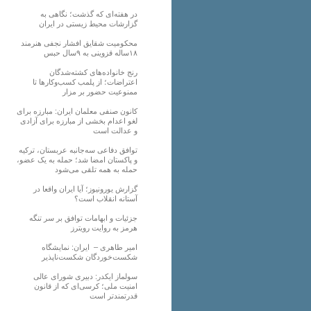
در هفته‌ای که گذشت؛ نگاهی به
گزارشات محیط زیستی در ایران
محکومیت شقایق افشار نجفی هنرمند
۱۸ساله قزوینی به ۹سال حبس
رنج خانواده‌های کشته‌شدگان
اعتراضات؛ از پلمب کسب‌وکارها تا
ممنوعیت حضور بر مزار
کانون صنفی معلمان ایران: مبارزه برای
لغو اعدام بخشی از مبارزه برای آزادی
و عدالت است
توافق دفاعی سه‌جانبه عربستان، ترکیه
و پاکستان امضا شد؛ حمله به یک عضو،
حمله به همه تلقی می‌شود
گزارش یورونیوز؛ آیا ایران واقعا در
آستانه انقلاب است؟
جزئیات و ابهامات توافق بر سر تنگه
هرمز به روایت رویترز
امیر طاهری – ایران: نمایشگاه
شکست‌خوردگان شکست‌ناپذیر
سولماز ایکدر: دبیری شورای عالی
امنیت ملی؛ کرسی‌ای که از قانون
قدرتمندتر است