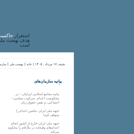
استقرار
حاکميت
هدف نهضت ملی 
است
شنبه, ۱۷ مرداد , ۱۴۰۵ |
خانه
نهضت ملی
سازما
بیانیه سازمان‌های
ملی
بیانیه مجامع اسلامی ایرانیان – در
محکومیت اعدام، سرکوب سیاسی–
اجتماعی، و نقض حقوق زنان
جبهه ملی ایران: ماشین اعدام را
متوقف کنید!
جبهه ملی ایران-خارج از کشور انجام
اعدام‌های وقیحانه در ملأِعام را محکوم
می‌کند