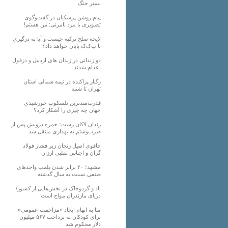
بستر جنگ
پیام روشن پزشکیان در گفت‌و‌گوی
تصویری با مرد نامرئی: من هستم!
لایحه صلح ترکیه چیست و آیا به درگیری
با پ‌ک‌ک پایان خواهد داد؟
دو زندانی در زندان های اردبیل و دزفول
اعدام شدند
رگبار پراکنده در نیمه شمالی استان
تهران تا شنبه
قدرت‌مندترین تلسکوپ خورشیدی
جهان چه چیزی را آشکار کرد؟
زندان لاکان رشت؛ حمزه درویش پس از
ضرب‌وشتم به بهداری منتقل شد
چاقوی اصیل زنجان زیر فشار فولاد
گران و اجناس تقلبی ارزان
مشهد؛ ۲۰ برابر شدن پلمب واحدهای
صنفی نسبت به سال گذشته
باد و گردوخاک در بخش‌هایی از کشور/
دریای مازندران مواج است
متا به اتهام ایجاد «مزاحمت عمومی»
برای کودکان به پرداخت ۵۶۷ میلیون
دلار محکوم شد