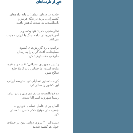
خبر از تارنماهای
دیگر
حادثه در دریای عمان؛ بر پایه داده‌های
کشتیرانی، تردد در تنگه هرمز و
باب‌المندب به شدت کاهش یافت
نظرسنجی جدید: تنها یک‌سوم
آمریکایی‌ها از ادامه جنگ با ایران حمایت
می‌کنند
ترامپ با رد گزارش‌های کمبود
تسلیحات، افشاگران را به زندان
طولانی مدت تهدید کرد
رئیس‌ جمهوری اسرائیل: نقشه راه غزه
مثبت است اما حماس باید کاملا خلع
سلاح شود
کویت دستور تعطیلی تنها مدرسه ایرانی
این کشور را صادر کرد
دو فوتبالیست سابق تیم ملی زنان ایران
رسما شهروند استرالیا شدند
آلمان برای عامل حمله با خودرو به
جمعیت در مونیخ حکم حبس ابد صادر
کرد
دست‌کم ۳۰ نیروی دولتی یمن در حملات
حوثی‌ها کشته شدند