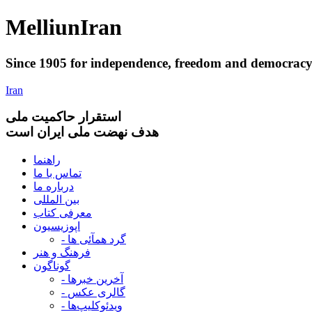
Melliun
Iran
Since 1905 for
independence
,
freedom
and
democrac
Iran
استقرار
حاکميت ملی
هدف نهضت ملی ایران است
راهنما
تماس با ما
درباره ما
بین المللی
معرفی کتاب
اپوزیسیون
- گرد همآئی ها
فرهنگ و هنر
گوناگون
- آخرین خبرها
- گالری عکس
- ویدئوکلیپ‌ها