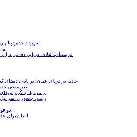
مهرداد خدیر: پیام روشن پزشکیان در گفت‌و‌گوی تصویری با مرد نامرئی: من هستم!
مهر
عربستان: ائتلاف دریایی دفاعی برای 
حادثه در دریای عمان؛ بر پایه داده‌های
نظرسنجی جدید: 
ترامپ با رد گزارش‌های 
رئیس‌ جمهوری اسرائیل:
دو فوت
آلمان برای عا