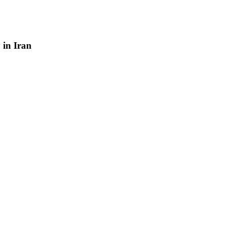
y
in
Iran