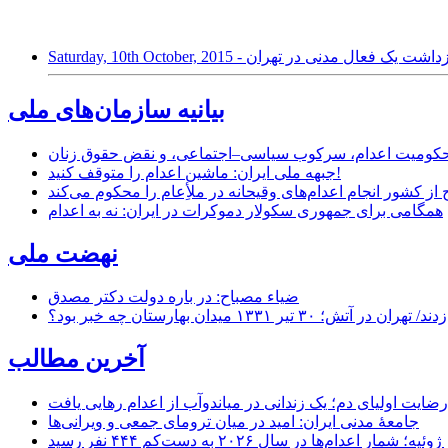
Saturday, 10th October,  - بازداشت یک فعال مدنی در تهران
بیانیه سازمان‌های ملی
ر محکومیت اعدام، سرکوب سیاسی–اجتماعی، و نقض حقوق زنان
جبهه ملی ایران: ماشین اعدام را متوقف کنید!
از کشور انجام اعدام‌های وقیحانه در ملأِعام را محکوم می‌کند
همگامی برای جمهوری سکولار دموکرات در ایران: نه به اعدام
نهضت ملی
ضیاء مصباح: در باره دولت دکتر مصدق
۱ میدان بهارستان چه خبر بود؟
آخرین مطالب
رضایت اولیای دم؛ یک زندانی در میاندوآب از اعدام رهایی یافت
جامعهٔ مدنی ایران: امید در میان ترومای جمعی و ویرانی‌ها