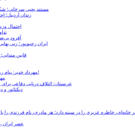
مستند یحیی سرخانی؛ شکن
زندان اردبیل؛ احراز هویت ۵۴ شهروند بازداشت‌ش
احتمال وزش
تداوم 
آفرود بی‌ضا
ایران رحیم‌پور؛ زنی بهای
قابین مندایی؛ 
مهرداد خدیر: پیام روشن پزشکیان در گفت‌و‌گوی تصویری با مرد نامرئی: من هستم!
مهر
عربستان: ائتلاف دریایی دفاعی برای 
دیکتاتور و د
انه‌ای، خاطره عزیزی را در سینه دارد؛ هر مادری، نام فرزندی را با
عصر ایران –