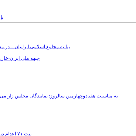
2015
بیانیه مجامع اسلامی ایرانیان – د
جبهه ملی ایران-خارج 
به مناسبت هفتادوچهارمین سالروز: نمایندگان مجلس زار می‌زدند/ تهران در آتش؛ ۳۰ تیر ۳۳۱
ثبت ۷۱ اعدام در ژوئیه؛ شمار اعدام‌ها در سال ۲۰۲۶ به دست‌کم ۴۴۴ نفر رسید