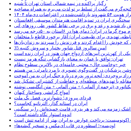
رگبار پراکنده در نیمه شمالی استان تهران تا شنبه
جه‌گرم می‌گفت از تسلط بر تو لذت می‌برم به همراه مصاحبه
ده در اعتراضات دی‌ماه ۱۴۰۴
سختگیری ایران در تمدید اقامت هنرمندان موسیقی افغانستان
 باد شدید و رعد و برق در برخی نقاط کشور طی روزهای آتی
موج گرما در ایران؛ دمای هوا در ۶استان به ۵۰درجه می‌رسد
بطه، تهدیدی برای طبیعت ایران/ آغاز برخورد قاطع با متخلفان
ی که خودش را اعدام کردند و فرزندش را سپردند به زندان‌بان‌ها
35 امین سالروز قتل شاپور بختیار و سروش کتیبه
یکی از کهن‌ترین آیین‌های ازدواج جهان هنوز در ایران زنده است
تهران: توافق با عمان به معنای بازگشایی تنگه هرمز نیست
خبر «وخامت حال» مجتبی خامنه‌ای در بالاترین سطوح نظام
زاد بروجردی: آنچه ترور پدرم درباره جنگ ایران به من آموخت
مقابله با تهدیدهای منطقه‌ای و حفاظت از کشتیرانی تشکیل شد
یکتاتوری (ترجمه از آلمانی) + متن آلمانی + متن انگلیسی نوشته
‌امواجِ گرانشی وساختارِ کیهان
فردای پیروزی؛ دشوارترین فصل یک ملت
ایران در آستانه گذار، آلترناتیو کجاست؟
 اشک زمزمه می‌کند و هر پدری، قامت خمیده‌اش را بر سنگینی
اندوه استوار نگاه داشته است؟
 اکونومیست: پرداخت عوارض به ایران بهتر از ادامه تنش است
«اودیسه»؛ اسطوره در قاب آی‌مکس و تسخیر گیشه‌ها