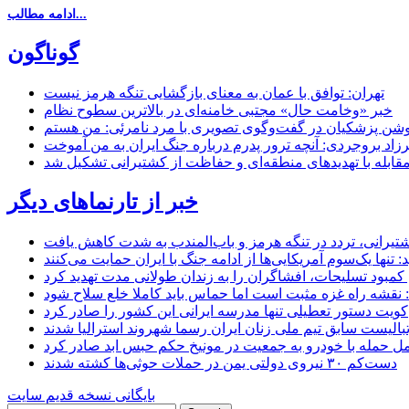
ادامه مطالب...
گوناگون
تهران: توافق با عمان به معنای بازگشایی تنگه هرمز نیست
خبر «وخامت حال» مجتبی خامنه‌ای در بالاترین سطوح نظام
زاد بروجردی: آنچه ترور پدرم درباره جنگ ایران به من آموخت
مقابله با تهدیدهای منطقه‌ای و حفاظت از کشتیرانی تشکیل شد
خبر از تارنماهای دیگر
 کشتیرانی، تردد در تنگه هرمز و باب‌المندب به شدت کاهش یافت
تنها یک‌سوم آمریکایی‌ها از ادامه جنگ با ایران حمایت می‌کنند
کمبود تسلیحات، افشاگران را به زندان طولانی مدت تهدید کرد
 نقشه راه غزه مثبت است اما حماس باید کاملا خلع سلاح شود
کویت دستور تعطیلی تنها مدرسه ایرانی این کشور را صادر کرد
بالیست سابق تیم ملی زنان ایران رسما شهروند استرالیا شدند
مل حمله با خودرو به جمعیت در مونیخ حکم حبس ابد صادر کرد
دست‌کم ۳۰ نیروی دولتی یمن در حملات حوثی‌ها کشته شدند
بایگانی نسخه قدیم سایت