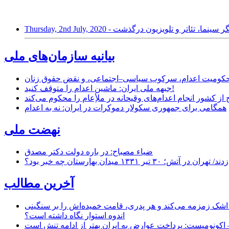
گرجستانی، بازیگر سینما، تئاتر و تلویزیون درگذشت
بیانیه سازمان‌های ملی
ر محکومیت اعدام، سرکوب سیاسی–اجتماعی، و نقض حقوق زنان
جبهه ملی ایران: ماشین اعدام را متوقف کنید!
از کشور انجام اعدام‌های وقیحانه در ملأِعام را محکوم می‌کند
همگامی برای جمهوری سکولار دموکرات در ایران: نه به اعدام
نهضت ملی
ضیاء مصباح: در باره دولت دکتر مصدق
۱ میدان بهارستان چه خبر بود؟
آخرین مطالب
 اشک زمزمه می‌کند و هر پدری، قامت خمیده‌اش را بر سنگینی
اندوه استوار نگاه داشته است؟
 اکونومیست: پرداخت عوارض به ایران بهتر از ادامه تنش است