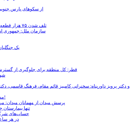
از سکوهای پارس جنوبی
تلف شدن ۷۵ هزار قطعه ماهی در رودخانه مسقان شیراز بر اثر ورود شورابه فوق‌اشباع
سازمان ملل: جمهوری اسل
یک جنگلبا
قطر: کل منطقه برای جلوگیری از گسترش
شور
و دکتر پرویز داورپناه: سخنرانی کامبیز قائم مقام، فرهنگ قاسمی، 
مشروطۀ ایرانی 120 ساله شد/ فراز و نشیب آری، شکست اما نه!
پرسش میدان از مهمانان میدان: مردم کیست؟ و آ
تنها بیمارستان 
حساب‌های شرکت ملی نفت به‌
در هر ساعت