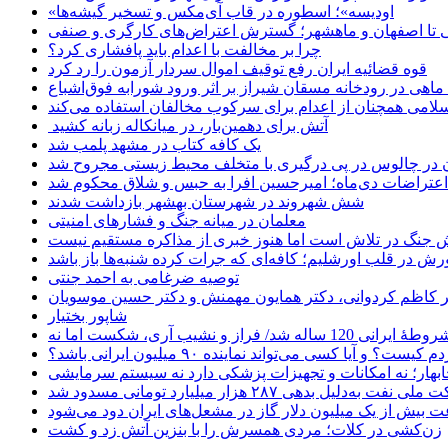
«اودیسه»؛ اسطوره در قاب آی‌مکس و تسخیر گیشه‌ها
 تا اصفهان و ماهشهر؛ گسترش اعتراض‌های کارگری و صنفی
چرا بر مخالفت با اعدام باید پافشاری کرد؟
قوه قضائیه ایران رفع توقیف اموال سردار آزمون را رد کرد
امی همچنان از اعدام برای سرکوب مخالفان استفاده می‌کند
آتش برای دهمین‌بار، در میانکاله زبانه کشید
یک کافه کتاب در مشهد پلمب شد
ن در چالوس در پی درگیری با متخلف محیط زیستی مجروح شد
اعتراضات دی‌ماه؛ امیرحسین افرا به حبس و شلاق محکوم شد
شش شهروند در شهرستان بهشهر بازداشت شدند
معلمان در میانه جنگ و فشارهای امنیتی
 جنگ در تلاش است اما هنوز خبری از مذاکره مستقیم نیست
ش در قلب اورشلیم؛ کافه‌ای که جرات کرده شنبه‌ها باز باشد
توصیه ضرغامی به احمد جنتی
دکتر کاظم کردوانی، دکتر همایون مهمنش و دکتر حسین موسویان
شاپور بختیار
یا کسی می‌تواند نماینده ۹۰ میلیون ایرانی باشد؟
چابهار؛ نه امکانات و تجهیزات پزشکی دارد نه سیستم سرمایشی
دلیل بدهی ۲۸۷ هزار میلیارد تومانی مسدود شد
 بیش از یک میلیون دلار گاز در مشعل‌های ایران دود می‌شود
زن‌کشی در کلات؛ مردی همسرش را با بنزین آتش زد و کشت