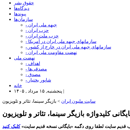
حقوق بشر
دیدگاه‌ها
پیوندها
سازمان‌ها
- جبهه ملی ایران
- حزب ایران
- حزب ملت ایران
- سازمانهای جبهه ملی ایران در آمریکا
- سازمانهای جبهه ملی ایران در خارج از کشور
- نهضت مقاومت ملی ایران
نهضت ملی
- اهداف
- مصدقی‌ها
- مصدق
- شاپور بختیار
خانه
پنجشنبه, ۱۵ مرداد , ۱۴۰۵ |
سایت ملیون ایران
> بازیگر سینما، تئاتر و تلویزیون
ایگانی کلیدواژه بازیگر سینما، تئاتر و تلویزیون
 قدیم سایت لطفا روی دگمه «بایگانی نسخه قدیم سایت»
کلیک کنید