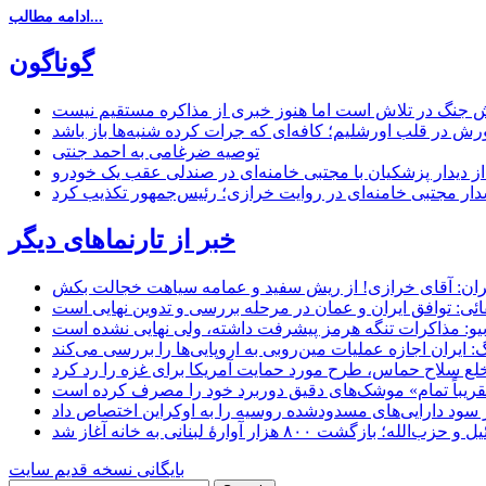
ادامه مطالب...
گوناگون
 جنگ در تلاش است اما هنوز خبری از مذاکره مستقیم نیست
ش در قلب اورشلیم؛ کافه‌ای که جرات کرده شنبه‌ها باز باشد
توصیه ضرغامی به احمد جنتی
ل از دیدار پزشکیان با مجتبی خامنه‌ای در صندلی عقب یک خودرو
خبر از تارنماهای دیگر
ان: آقای خرازی! از ریش سفید و عمامه سیاهت خجالت بکش
ائی: توافق ایران و عمان در مرحله بررسی و تدوین نهایی است
یو: مذاکرات تنگه هرمز پیشرفت داشته، ولی نهایی نشده است
ایران اجازه عملیات مین‌روبی به اروپایی‌ها را بررسی می‌کند
 خلع سلاح حماس، طرح مورد حمایت آمریکا برای غزه را رد کرد
 «تقریباً تمام» موشک‌های دقیق دوربرد خود را مصرف کرده است
شت ۸۰۰ هزار آوارۀ لبنانی به خانه‌ آغاز شد
بایگانی نسخه قدیم سایت