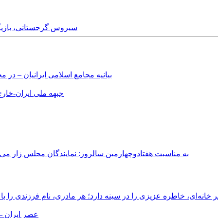
Thursday, 2nd July, 2020 - سیروس 
بیانیه مجامع اسلامی ایرانیان – د
جبهه ملی ایران-خارج 
به مناسبت هفتادوچهارمین سالروز: نمایندگان مجلس زار می‌زدند/ تهران در آتش؛ ۳۰ تیر ۳۳۱
انه‌ای، خاطره عزیزی را در سینه دارد؛ هر مادری، نام فرزندی را با
عصر ایران –