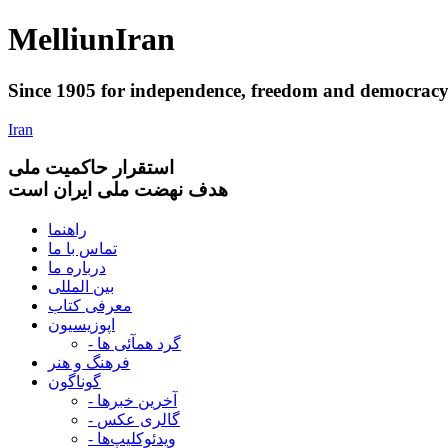
Melliun
Iran
Since 1905 for
independence
,
freedom
and
democrac
Iran
استقرار
حاکميت ملی
هدف نهضت ملی ایران است
راهنما
تماس با ما
درباره ما
بین المللی
معرفی کتاب
اپوزیسیون
- گرد همآئی ها
فرهنگ و هنر
گوناگون
- آخرین خبرها
- گالری عکس
- ویدئوکلیپ‌ها