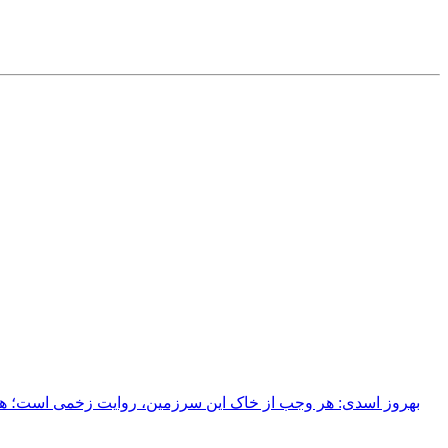
بهروز اسدی: هر وجب از خاک‌ این سرزمین، روایت زخمی است؛ هر خ