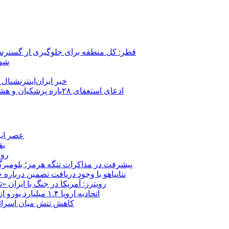
قطر: کل منطقه برای جلوگیری از گسترش
شور
خبر ایران‌اینترنشنا
ادعای استعفای ۲۸باره پزشکیان و هشدار مجتبی خامنه‌ای در روایت خرازی؛ رئیس‌جمهور تکذیب کرد
عصر ایر
بق
روب
پیشرفت در مذاکرات تنگه هرمز؛ بلومبرگ: 
نتانیاهو با وجود دریافت تضمین درباره
رویترز: آمریکا در جنگ با ایران
اتحادیه اروپا ۱.۴ میلیارد یورو از سود دارایی‌های مسدودشده روسیه را به اوکراین ‏اختصاص داد
کاهش تنش میان اسرائیل و حزب‌الله؛ بازگ