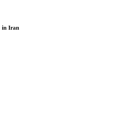
y
in
Iran