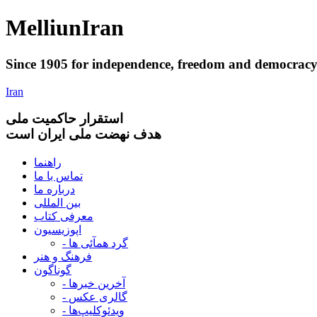
Melliun
Iran
Since 1905 for
independence
,
freedom
and
democrac
Iran
استقرار
حاکميت ملی
هدف نهضت ملی ایران است
راهنما
تماس با ما
درباره ما
بین المللی
معرفی کتاب
اپوزیسیون
- گرد همآئی ها
فرهنگ و هنر
گوناگون
- آخرین خبرها
- گالری عکس
- ویدئوکلیپ‌ها