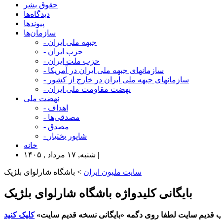
حقوق بشر
دیدگاه‌ها
پیوندها
سازمان‌ها
- جبهه ملی ایران
- حزب ایران
- حزب ملت ایران
- سازمانهای جبهه ملی ایران در آمریکا
- سازمانهای جبهه ملی ایران در خارج از کشور
- نهضت مقاومت ملی ایران
نهضت ملی
- اهداف
- مصدقی‌ها
- مصدق
- شاپور بختیار
خانه
شنبه, ۱۷ مرداد , ۱۴۰۵ |
سایت ملیون ایران
> باشگاه شارلوای بلژیک
بایگانی کلیدواژه باشگاه شارلوای بلژیک
 قدیم سایت لطفا روی دگمه «بایگانی نسخه قدیم سایت»
کلیک کنید