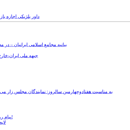
Sunday, 18th April, 2021 - داور
بیانیه مجامع اسلامی ایرانیان – د
جبهه ملی ایران-خارج 
به مناسبت هفتادوچهارمین سالروز: نمایندگان مجلس زار می‌زدند/ تهران در آتش؛ ۳۰ تیر ۳۳۱
پیام روشن پزشکیان در گفت‌و‌گوی تصویری با مرد نامرئی: من هستم!
لای