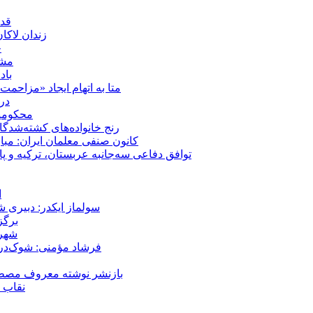
قدر
زندان لاک
چ
مشهد؛ ۲۰ برابر شدن پلم
باد
متا به اتهام ایجاد «مزاحمت عمومی» بر
در
محکومیت شقا
رنج خانواده‌های کشته‌شدگ
کانون صنفی معلمان ایران: مبا
توافق دفاعی سه‌جانبه عربستان، ترکیه و پ
ا
سولماز ایکدر: دبیری 
برگز
شهر 
فرشاد مؤمنی: شوک‌درما
بازنشر نوشته معروف مصطفی
نقاب ض