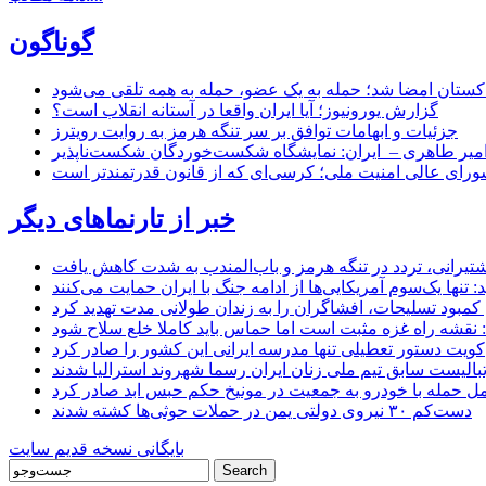
گوناگون
اکستان امضا شد؛ حمله به یک عضو، حمله به همه تلقی می‌شود
گزارش یورونیوز؛ آیا ایران واقعا در آستانه انقلاب است؟
جزئیات و ابهامات توافق بر سر تنگه هرمز به روایت رویترز
میر طاهری – ایران: نمایشگاه شکست‌خوردگان شکست‌ناپذیر
شورای عالی امنیت ملی؛ کرسی‌ای که از قانون قدرتمندتر است
خبر از تارنماهای دیگر
 کشتیرانی، تردد در تنگه هرمز و باب‌المندب به شدت کاهش یافت
تنها یک‌سوم آمریکایی‌ها از ادامه جنگ با ایران حمایت می‌کنند
کمبود تسلیحات، افشاگران را به زندان طولانی مدت تهدید کرد
 نقشه راه غزه مثبت است اما حماس باید کاملا خلع سلاح شود
کویت دستور تعطیلی تنها مدرسه ایرانی این کشور را صادر کرد
بالیست سابق تیم ملی زنان ایران رسما شهروند استرالیا شدند
مل حمله با خودرو به جمعیت در مونیخ حکم حبس ابد صادر کرد
دست‌کم ۳۰ نیروی دولتی یمن در حملات حوثی‌ها کشته شدند
بایگانی نسخه قدیم سایت