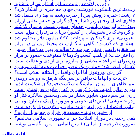
رگبار پراکنده در نیمه شمالی استان تهران تا شنبه
ت‌مندترین تلسکوپ خورشیدی جهان چه چیزی را آشکار کرد؟
ان رشت؛ حمزه درویش پس از ضرب‌وشتم به بهداری منتقل شد
اقوی اصیل زنجان زیر فشار فولاد گران و اجناس تقلبی ارزان
ب واحدهای صنفی نسبت به سال گذشته
 و گردوخاک در بخش‌هایی از کشور/ دریای مازندران مواج است
ای کودکان به پرداخت ۵۶۷ میلیون دلار محکوم شد
 هفته‌ای که گذشت؛ نگاهی به گزارشات محیط زیستی در ایران
یق افشار نجفی هنرمند ۱۸ساله قزوینی به ۹سال حبس
ان اعتراضات؛ از پلمب کسب‌وکارها تا ممنوعیت حضور بر مزار
رزه برای لغو اعدام بخشی از مبارزه برای آزادی و عدالت است
اکستان امضا شد؛ حمله به یک عضو، حمله به همه تلقی می‌شود
گزارش یورونیوز؛ آیا ایران واقعا در آستانه انقلاب است؟
جزئیات و ابهامات توافق بر سر تنگه هرمز به روایت رویترز
میر طاهری – ایران: نمایشگاه شکست‌خوردگان شکست‌ناپذیر
شورای عالی امنیت ملی؛ کرسی‌ای که از قانون قدرتمندتر است
اری مراسم یادبود شاپور بختیار در سی‌وپنجمین سالگرد قتل او
در خاموشی؛ قبض‌های نجومی و موتور برق یک میلیارد تومانی
نی، اقتصاد ایران را به بهشت مافیا و دلالان تبدیل کرده است
از «خیبر یونایتد» محمدباقر خرازی چه به یاد داریم؟
 رحیمی در دوران انقلاب: چرا با جمهوری اسلامی مخالفم؟
رورت (ترجمه از آلمانی) + متن آلمانی + متن انگلیسی نوشته
ادامه مطالب...