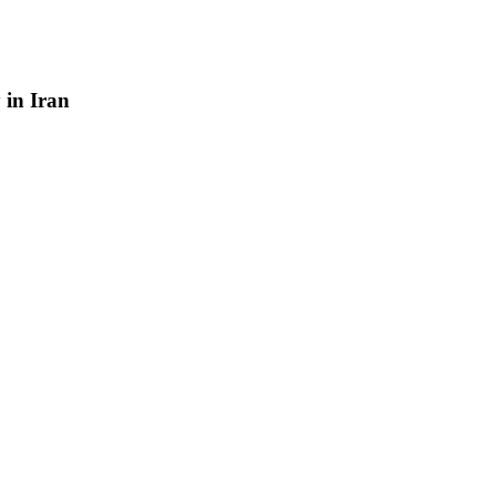
y
in
Iran