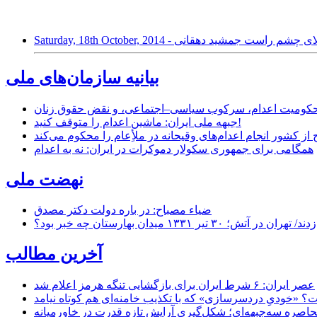
بینی و استخوان بالای چشم راست جمشید دهقانی
بیانیه سازمان‌های ملی
ر محکومیت اعدام، سرکوب سیاسی–اجتماعی، و نقض حقوق زنان
جبهه ملی ایران: ماشین اعدام را متوقف کنید!
از کشور انجام اعدام‌های وقیحانه در ملأِعام را محکوم می‌کند
همگامی برای جمهوری سکولار دموکرات در ایران: نه به اعدام
نهضت ملی
ضیاء مصباح: در باره دولت دکتر مصدق
۱ میدان بهارستان چه خبر بود؟
آخرین مطالب
عصر ایران: ۶ شرط ایران برای بازگشایی تنگه هرمز اعلام شد
 «خودیِ دردسرسازی» که با تکذیب خامنه‌ای هم کوتاه نیامد
حاصره سه‌جبهه‌ای؛ شکل‌گیری آرایش تازه قدرت در خاورمیانه