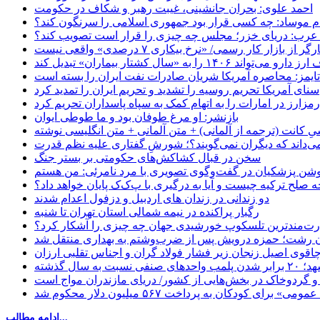
احمد علوی: بحران جانشینی، غیبت رهبر و شکاف در حکومت
ام موساد: چه کسی قرار بود جمهوری اسلامی را سرنگون کند؟
رب: دریای خزر؛ مجلس چه چیزی را قرار است تصویب کند؟
بازار کار رسمی/ «نرخ بیکاری ۷ درصدی» واقعی نیست
«سال کشتار بیماران» تبدیل کند
‌تایمز: محاصره آمریکا شریان صادرات نفت ایران را بسته است
سنای آمریکا تحریم روسیه را تشدید و تحریم ایران را تمدید کرد
زارز در امارات را به اتهام کمک به سپاه پاسداران تحریم کرد
بازنشر: او مرغ طوفان بود و ما طوطی ایوان
ِ کانت (ترجمه از آلمانی) + متن آلمانی + متن انگلیسی نوشته
‌داند که دیگران نمی‌گویند؟؛ شورشِ گفتاری علیه نظم قدرت
سخن در قبال کشاکش‌های حکومتی بر بستر جنگ
حه صلح ترکیه چیست و آیا به درگیری با پ‌ک‌ک پایان خواهد داد؟
دو زندانی در زندان های اردبیل و دزفول اعدام شدند
رگبار پراکنده در نیمه شمالی استان تهران تا شنبه
ت‌مندترین تلسکوپ خورشیدی جهان چه چیزی را آشکار کرد؟
ان رشت؛ حمزه درویش پس از ضرب‌وشتم به بهداری منتقل شد
اقوی اصیل زنجان زیر فشار فولاد گران و اجناس تقلبی ارزان
ب واحدهای صنفی نسبت به سال گذشته
 و گردوخاک در بخش‌هایی از کشور/ دریای مازندران مواج است
ای کودکان به پرداخت ۵۶۷ میلیون دلار محکوم شد
ادامه مطالب...