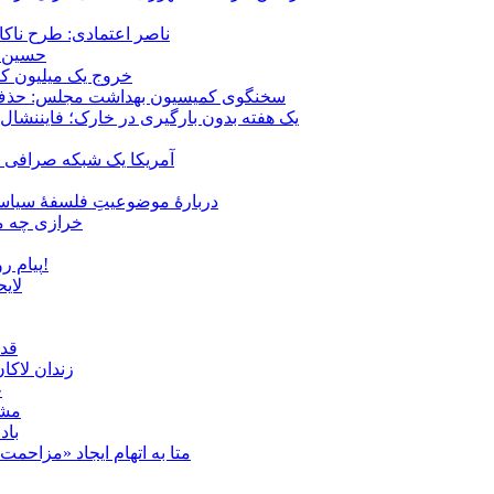
ناصر اعتمادی: طرح ناک
حسین ع
خروج یک میلیون کارگر از 
سخنگوی کمیسیون بهداشت مجلس: حذف ارز دارو می‌تواند ۱۴۰۶ را به 
یک هفته بدون بارگیری در خارک؛ فایننشال
آمریکا یک شبکه صرافی رم
دربارهٔ موضوعیتِ فلسفهٔ سیاسی
خرازی چه می
پیام روشن پزشکیان در گفت‌و‌گوی تصویری با مرد نامرئی: من هستم!
لای
قدر
زندان لاک
چ
مشهد؛ ۲۰ برابر شدن پلم
باد
متا به اتهام ایجاد «مزاحمت عمومی» بر