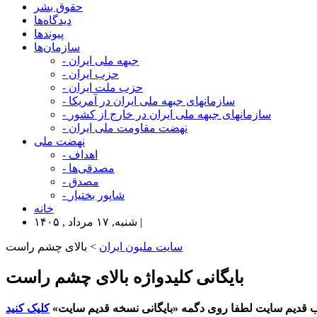
حقوق بشر
دیدگاه‌ها
پیوندها
سازمان‌ها
- جبهه ملی ایران
- حزب ایران
- حزب ملت ایران
- سازمانهای جبهه ملی ایران در آمریکا
- سازمانهای جبهه ملی ایران در خارج از کشور
- نهضت مقاومت ملی ایران
نهضت ملی
- اهداف
- مصدقی‌ها
- مصدق
- شاپور بختیار
خانه
شنبه, ۱۷ مرداد , ۱۴۰۵ |
سایت ملیون ایران
> بالای چشم راست
بایگانی کلیدواژه بالای چشم راست
 قدیم سایت لطفا روی دگمه «بایگانی نسخه قدیم سایت»
کلیک کنید