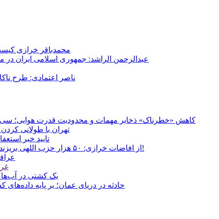
محمدباقر خرازی کیست؟
عبدالرحمن الراشد: جمهوری اسلامی ایران در م
ناصر اعتمادی: طرح ناک
کاهش «خطرناک» ذخایر مهمات و محدودیت قدرت هوایی؛ سی‌ان‌ا
تهران با طولانی کردن 
تایید خبر استعف
از افاضات خرازی: ۵۰ هزار حزب اللهی بریزند خیابان‌ها و بی حجاب‌ها را بکشند و نیرو‌های دولتی را ناکار کنند!
عراقچ
غری
یک کشتی در آب‌های
حادثه در دریای عمان؛ بر پایه داده‌های