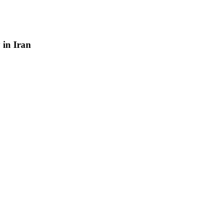
y
in
Iran