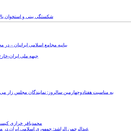
Saturday, 18th October, 2014 - شکستگی 
بیانیه مجامع اسلامی ایرانیان – د
جبهه ملی ایران-خارج 
به مناسبت هفتادوچهارمین سالروز: نمایندگان مجلس زار می‌زدند/ تهران در آتش؛ ۳۰ تیر ۳۳۱
محمدباقر خرازی کیست؟
عبدالرحمن الراشد: جمهوری اسلامی ایران در م