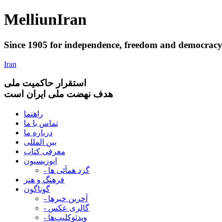
Melliun
Iran
Since 1905 for
independence
,
freedom
and
democrac
Iran
استقرار
حاکميت ملی
هدف نهضت ملی ایران است
راهنما
تماس با ما
درباره ما
بین المللی
معرفی کتاب
اپوزیسیون
- گرد همآئی ها
فرهنگ و هنر
گوناگون
- آخرین خبرها
- گالری عکس
- ویدئوکلیپ‌ها