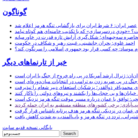
گوناگون
عصر ایران: ۶ شرط ایران برای بازگشایی تنگه هرمز اعلام شد
 «خودیِ دردسرسازی» که با تکذیب خامنه‌ای هم کوتاه نیامد
حاصره سه‌جبهه‌ای؛ شکل‌گیری آرایش تازه قدرت در خاورمیانه
احمد علوی: بحران جانشینی، غیبت رهبر و شکاف در حکومت
ام موساد: چه کسی قرار بود جمهوری اسلامی را سرنگون کند؟
خبر از تارنماهای دیگر
ن: ژنرال ارشد آمریکا در پی راه خروج از جنگ با ایران است
جنگ در پی ضربه زدن به ترامپ در انتخابات میان‌دوره‌ای است
ای محمدباقر ذوالقدر؛ پزشکیان استعفای دبیر شعام را نپذیرفت
ی: توافق با عمان درباره مسیر موقت تنگه هرمز نزدیک است
ب‌آبادی: برخی کشورهای منطقه مستقیم به ایران حمله کردند
 عمان در نزدیکی تنگه هرمز هدف پرتابه ناشناس قرار گرفت
 کشتیرانی، تردد در تنگه هرمز و باب‌المندب به شدت کاهش یافت
بایگانی نسخه قدیم سایت