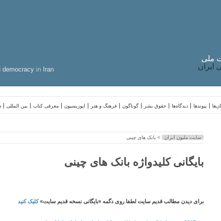
 ملی
ایران
d
democracy
in
Iran
ن‌ها
پیوندها
دیدگاه‌ها
حقوق بشر
گوناگون
فرهنگ و هنر
اپوزیسیون
معرفی کتاب
بین المللی
د
سایت ملیون ایران
> بانک های چینی
بایگانی کلیدواژه بانک های چینی
برای دیدن مطالب قدیم سایت لطفا روی دگمه «بایگانی نسخه قدیم سایت»
کلیک کنید