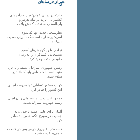
خبر از تارنماهای
دیگر
حادثه در دریای عمان؛ بر پایه داده‌های
کشتیرانی، تردد در تنگه هرمز و
باب‌المندب به شدت کاهش یافت
نظرسنجی جدید: تنها یک‌سوم
آمریکایی‌ها از ادامه جنگ با ایران حمایت
می‌کنند
ترامپ با رد گزارش‌های کمبود
تسلیحات، افشاگران را به زندان
طولانی مدت تهدید کرد
رئیس‌ جمهوری اسرائیل: نقشه راه غزه
مثبت است اما حماس باید کاملا خلع
سلاح شود
کویت دستور تعطیلی تنها مدرسه ایرانی
این کشور را صادر کرد
دو فوتبالیست سابق تیم ملی زنان ایران
رسما شهروند استرالیا شدند
آلمان برای عامل حمله با خودرو به
جمعیت در مونیخ حکم حبس ابد صادر
کرد
دست‌کم ۳۰ نیروی دولتی یمن در حملات
حوثی‌ها کشته شدند