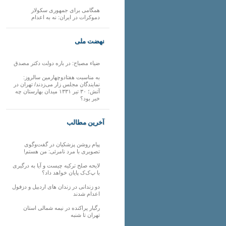
همگامی برای جمهوری سکولار
دموکرات در ایران: نه به اعدام
نهضت ملی
ضیاء مصباح: در باره دولت دکتر مصدق
به مناسبت هفتادوچهارمین سالروز:
نمایندگان مجلس زار می‌زدند/ تهران در
آتش؛ ۳۰ تیر ۱۳۳۱ میدان بهارستان چه
خبر بود؟
آخرین مطالب
پیام روشن پزشکیان در گفت‌و‌گوی
تصویری با مرد نامرئی: من هستم!
لایحه صلح ترکیه چیست و آیا به درگیری
با پ‌ک‌ک پایان خواهد داد؟
دو زندانی در زندان های اردبیل و دزفول
اعدام شدند
رگبار پراکنده در نیمه شمالی استان
تهران تا شنبه