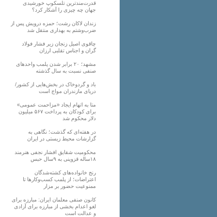
قدرت‌مندترین تلسکوپ خورشیدی
جهان چه چیزی را آشکار کرد؟
زندان لاکان رشت؛ حمزه درویش پس از
ضرب‌وشتم به بهداری منتقل شد
چاقوی اصیل زنجان زیر فشار فولاد
گران و اجناس تقلبی ارزان
مشهد؛ ۲۰ برابر شدن پلمب واحدهای
صنفی نسبت به سال گذشته
باد و گردوخاک در بخش‌هایی از کشور/
دریای مازندران مواج است
متا به اتهام ایجاد «مزاحمت عمومی»
برای کودکان به پرداخت ۵۶۷ میلیون
دلار محکوم شد
در هفته‌ای که گذشت؛ نگاهی به
گزارشات محیط زیستی در ایران
محکومیت شقایق افشار نجفی هنرمند
۱۸ساله قزوینی به ۹سال حبس
رنج خانواده‌های کشته‌شدگان
اعتراضات؛ از پلمب کسب‌وکارها تا
ممنوعیت حضور بر مزار
کانون صنفی معلمان ایران: مبارزه برای
لغو اعدام بخشی از مبارزه برای آزادی
و عدالت است