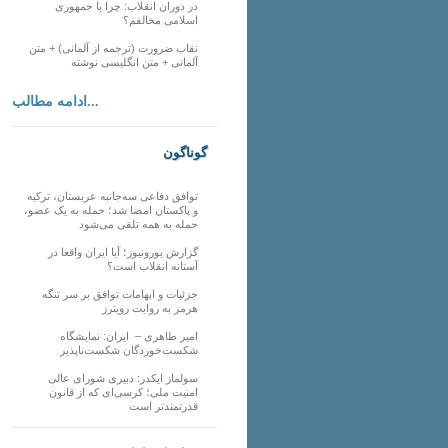
در دوران انقلاب: چرا با جمهوری
اسلامی مخالفم؟
نقاب ضرورت (ترجمه از آلمانی) + متن
آلمانی + متن انگلیسی نوشته
ادامه مطالب...
گوناگون
توافق دفاعی سه‌جانبه عربستان، ترکیه
و پاکستان امضا شد؛ حمله به یک عضو،
حمله به همه تلقی می‌شود
گزارش یورونیوز؛ آیا ایران واقعا در
آستانه انقلاب است؟
جزئیات و ابهامات توافق بر سر تنگه
هرمز به روایت رویترز
امیر طاهری – ایران: نمایشگاه
شکست‌خوردگان شکست‌ناپذیر
سولماز ایکدر: دبیری شورای عالی
امنیت ملی؛ کرسی‌ای که از قانون
قدرتمندتر است