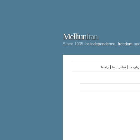
Melliun
Iran
Since 1905 for
independence
,
freedom
an
رباره ما
تماس با ما
راهنما