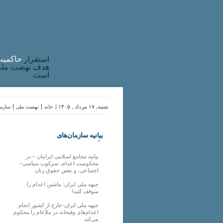
استقرار
حاکميت
هدف نهضت ملی 
است
شنبه, ۱۷ مرداد , ۱۴۰۵ |
خانه
نهضت ملی
سازما
بیانیه سازمان‌های
ملی
بیانیه مجامع اسلامی ایرانیان – در
محکومیت اعدام، سرکوب سیاسی–
اجتماعی، و نقض حقوق زنان
جبهه ملی ایران: ماشین اعدام را
متوقف کنید!
جبهه ملی ایران-خارج از کشور انجام
اعدام‌های وقیحانه در ملأِعام را محکوم
می‌کند