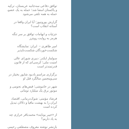
توافق دفاعی سه‌جانبه عربستان، ترکیه
و پاکستان امضا شد؛ حمله به یک عضو،
حمله به همه تلقی می‌شود
گزارش یورونیوز؛ آیا ایران واقعا در
آستانه انقلاب است؟
جزئیات و ابهامات توافق بر سر تنگه
هرمز به روایت رویترز
امیر طاهری – ایران: نمایشگاه
شکست‌خوردگان شکست‌ناپذیر
سولماز ایکدر: دبیری شورای عالی
امنیت ملی؛ کرسی‌ای که از قانون
قدرتمندتر است
برگزاری مراسم یادبود شاپور بختیار در
سی‌وپنجمین سالگرد قتل او
شهر در خاموشی؛ قبض‌های نجومی و
موتور برق یک میلیارد تومانی
فرشاد مؤمنی: شوک‌درمانی، اقتصاد
ایران را به بهشت مافیا و دلالان تبدیل
کرده است
از «خیبر یونایتد» محمدباقر خرازی چه
به یاد داریم؟
بازنشر نوشته معروف مصطفی رحیمی