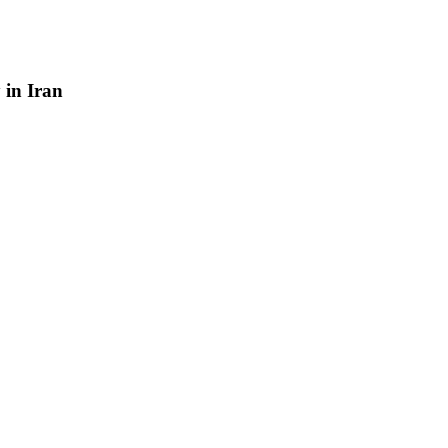
y
in
Iran