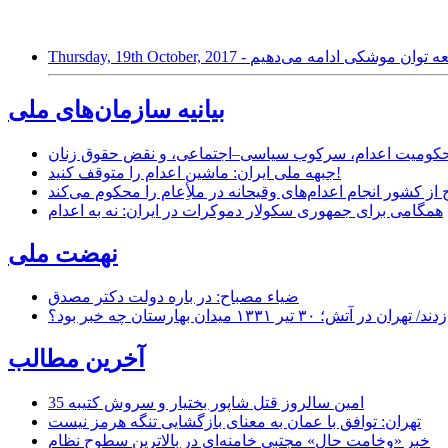
ن وقفه به توسعه توان موشکی ادامه می‌دهیم
بیانیه سازمان‌های ملی
ر محکومیت اعدام، سرکوب سیاسی–اجتماعی، و نقض حقوق زنان
جبهه ملی ایران: ماشین اعدام را متوقف کنید!
از کشور انجام اعدام‌های وقیحانه در ملأِعام را محکوم می‌کند
همگامی برای جمهوری سکولار دموکرات در ایران: نه به اعدام
نهضت ملی
ضیاء مصباح: در باره دولت دکتر مصدق
۱ میدان بهارستان چه خبر بود؟
آخرین مطالب
35 امین سالروز قتل شاپور بختیار و سروش کتیبه
تهران: توافق با عمان به معنای بازگشایی تنگه هرمز نیست
خبر «وخامت حال» مجتبی خامنه‌ای در بالاترین سطوح نظام