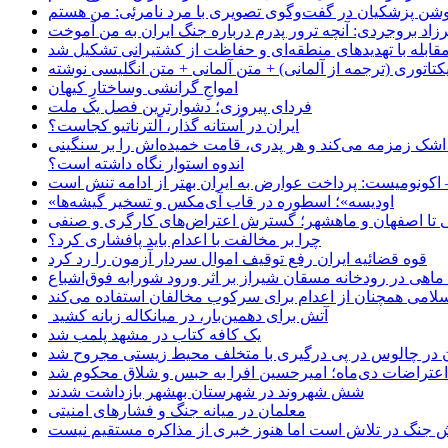
زاد بروجردی: آنچه ترور پدرم درباره جنگ ایران به من آموخت
مقابله با تهدیدهای منطقه‌ای و حفاظت از کشتیرانی تشکیل شد
یکتاتوری (ترجمه از آلمانی) + متن آلمانی + متن انگلیسی نوشته
‌امواجِ گرانشی وساختارِ کیهان
فردای پیروزی؛ دشوارترین فصل یک ملت
ایران در آستانه گذار، آلترناتیو کجاست؟
 اشک زمزمه می‌کند و هر پدری، قامت خمیده‌اش را بر سنگینی
اندوه استوار نگاه داشته است؟
 اکونومیست: پرداخت عوارض به ایران بهتر از ادامه تنش است
«اودیسه»؛ اسطوره در قاب آی‌مکس و تسخیر گیشه‌ها
 تا اصفهان و ماهشهر؛ گسترش اعتراض‌های کارگری و صنفی
چرا بر مخالفت با اعدام باید پافشاری کرد؟
قوه قضائیه ایران رفع توقیف اموال سردار آزمون را رد کرد
امی همچنان از اعدام برای سرکوب مخالفان استفاده می‌کند
آتش برای دهمین‌بار، در میانکاله زبانه کشید
یک کافه کتاب در مشهد پلمب شد
ن در چالوس در پی درگیری با متخلف محیط زیستی مجروح شد
اعتراضات دی‌ماه؛ امیرحسین افرا به حبس و شلاق محکوم شد
شش شهروند در شهرستان بهشهر بازداشت شدند
معلمان در میانه جنگ و فشارهای امنیتی
 جنگ در تلاش است اما هنوز خبری از مذاکره مستقیم نیست