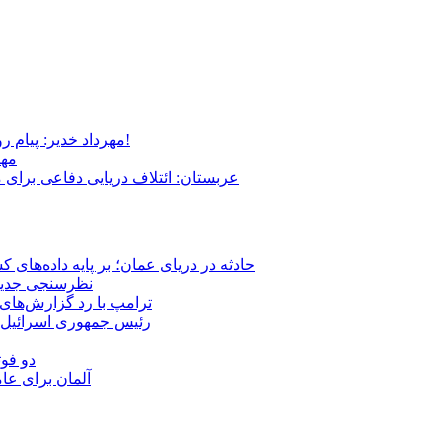
مهرداد خدیر: پیام روشن پزشکیان در گفت‌و‌گوی تصویری با مرد نامرئی: من هستم!
مهر
عربستان: ائتلاف دریایی دفاعی برای 
حادثه در دریای عمان؛ بر پایه داده‌های
نظرسنجی جدید: 
ترامپ با رد گزارش‌های 
رئیس‌ جمهوری اسرائیل:
دو فوت
آلمان برای عا