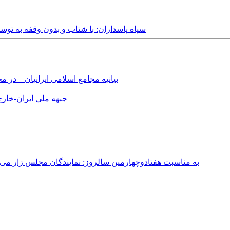
Thursday, 19th October, 2017 - سپاه پاسداران: با شتاب و بدو
بیانیه مجامع اسلامی ایرانیان – د
جبهه ملی ایران-خارج 
به مناسبت هفتادوچهارمین سالروز: نمایندگان مجلس زار می‌زدند/ تهران در آتش؛ ۳۰ تیر ۳۳۱