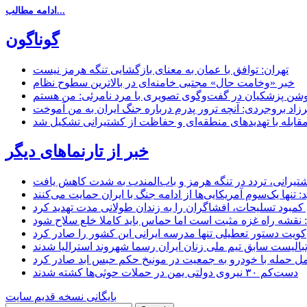
ادامه مطالب...
گوناگون
تهران: توافق با عمان به معنای بازگشایی تنگه هرمز نیست
خبر «وخامت حال» مجتبی خامنه‌ای در بالاترین سطوح نظام
زاد بروجردی: آنچه ترور پدرم درباره جنگ ایران به من آموخت
مقابله با تهدیدهای منطقه‌ای و حفاظت از کشتیرانی تشکیل شد
خبر از تارنماهای دیگر
 کشتیرانی، تردد در تنگه هرمز و باب‌المندب به شدت کاهش یافت
تنها یک‌سوم آمریکایی‌ها از ادامه جنگ با ایران حمایت می‌کنند
کمبود تسلیحات، افشاگران را به زندان طولانی مدت تهدید کرد
 نقشه راه غزه مثبت است اما حماس باید کاملا خلع سلاح شود
کویت دستور تعطیلی تنها مدرسه ایرانی این کشور را صادر کرد
بالیست سابق تیم ملی زنان ایران رسما شهروند استرالیا شدند
مل حمله با خودرو به جمعیت در مونیخ حکم حبس ابد صادر کرد
دست‌کم ۳۰ نیروی دولتی یمن در حملات حوثی‌ها کشته شدند
بایگانی نسخه قدیم سایت