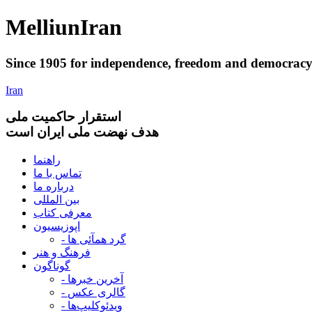
Melliun
Iran
Since 1905 for
independence
,
freedom
and
democrac
Iran
استقرار
حاکميت ملی
هدف نهضت ملی ایران است
راهنما
تماس با ما
درباره ما
بین المللی
معرفی کتاب
اپوزیسیون
- گرد همآئی ها
فرهنگ و هنر
گوناگون
- آخرین خبرها
- گالری عکس
- ویدئوکلیپ‌ها