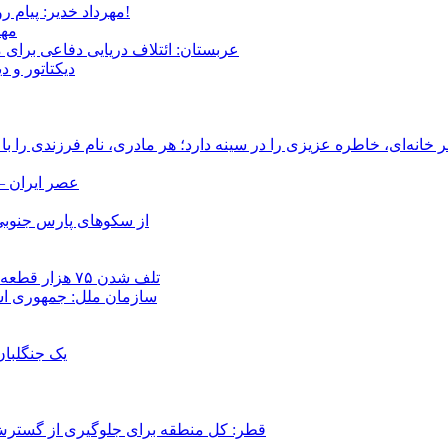
مهرداد خدیر: پیام روشن پزشکیان در گفت‌و‌گوی تصویری با مرد نامرئی: من هستم!
مهر
عربستان: ائتلاف دریایی دفاعی برای 
دیکتاتور و د
انه‌ای، خاطره عزیزی را در سینه دارد؛ هر مادری، نام فرزندی را با
عصر ایران –
از سکوهای پارس جنوبی
تلف شدن ۷۵ هزار قطعه ماهی در رودخانه مسقان شیراز بر اثر ورود شورابه فوق‌اشباع
سازمان ملل: جمهوری اسل
یک جنگلبا
قطر: کل منطقه برای جلوگیری از گسترش