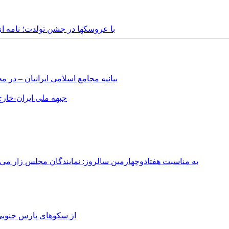
Tuesday, 20th December, 2016 - با عروسکها در جشن
بیانیه مجامع اسلامی ایرانیان – د
جبهه ملی ایران-خارج 
به مناسبت هفتادوچهارمین سالروز: نمایندگان مجلس زار می‌زدند/ تهران در آتش؛ ۳۰ تیر ۳۳۱
از سکوهای پارس جنوبی