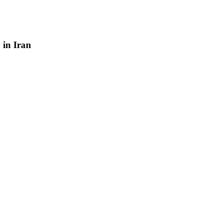
y
in
Iran