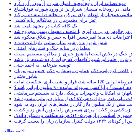
قوه قضائیه ایران رفع توقیف اموال سردار آزمون را رد کرد
امی همچنان از اعدام برای سرکوب مخالفان استفاده می‌کند
آتش برای دهمین‌بار، در میانکاله زبانه کشید
یک کافه کتاب در مشهد پلمب شد
ن در چالوس در پی درگیری با متخلف محیط زیستی مجروح شد
اعتراضات دی‌ماه؛ امیرحسین افرا به حبس و شلاق محکوم شد
شش شهروند در شهرستان بهشهر بازداشت شدند
معلمان در میانه جنگ و فشارهای امنیتی
 جنگ در تلاش است اما هنوز خبری از مذاکره مستقیم نیست
ش در قلب اورشلیم؛ کافه‌ای که جرات کرده شنبه‌ها باز باشد
توصیه ضرغامی به احمد جنتی
دکتر کاظم کردوانی، دکتر همایون مهمنش و دکتر حسین موسویان
شاپور بختیار
یا کسی می‌تواند نماینده ۹۰ میلیون ایرانی باشد؟
چابهار؛ نه امکانات و تجهیزات پزشکی دارد نه سیستم سرمایشی
دلیل بدهی ۲۸۷ هزار میلیارد تومانی مسدود شد
 بیش از یک میلیون دلار گاز در مشعل‌های ایران دود می‌شود
زن‌کشی در کلات؛ مردی همسرش را با بنزین آتش زد و کشت
مهوری اسلامی و اربعین ۱۴۰۵؛ هزینه هنگفت و دستاورد اندک
ادامه مطالب...