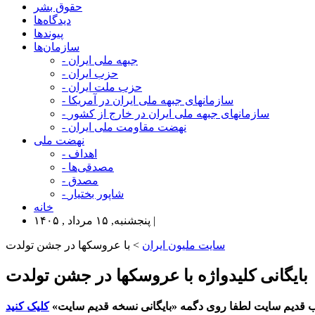
حقوق بشر
دیدگاه‌ها
پیوندها
سازمان‌ها
- جبهه ملی ایران
- حزب ایران
- حزب ملت ایران
- سازمانهای جبهه ملی ایران در آمریکا
- سازمانهای جبهه ملی ایران در خارج از کشور
- نهضت مقاومت ملی ایران
نهضت ملی
- اهداف
- مصدقی‌ها
- مصدق
- شاپور بختیار
خانه
پنجشنبه, ۱۵ مرداد , ۱۴۰۵ |
سایت ملیون ایران
> با عروسکها در جشن تولدت
بایگانی کلیدواژه با عروسکها در جشن تولدت
 قدیم سایت لطفا روی دگمه «بایگانی نسخه قدیم سایت»
کلیک کنید