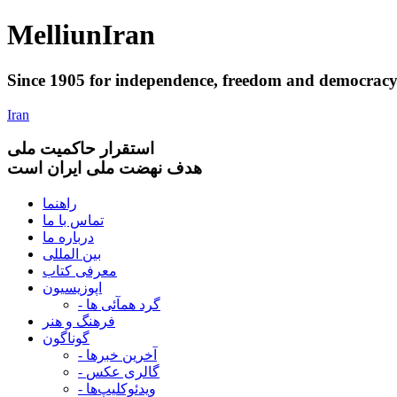
Melliun
Iran
Since 1905 for
independence
,
freedom
and
democrac
Iran
استقرار
حاکميت ملی
هدف نهضت ملی ایران است
راهنما
تماس با ما
درباره ما
بین المللی
معرفی کتاب
اپوزیسیون
- گرد همآئی ها
فرهنگ و هنر
گوناگون
- آخرین خبرها
- گالری عکس
- ویدئوکلیپ‌ها