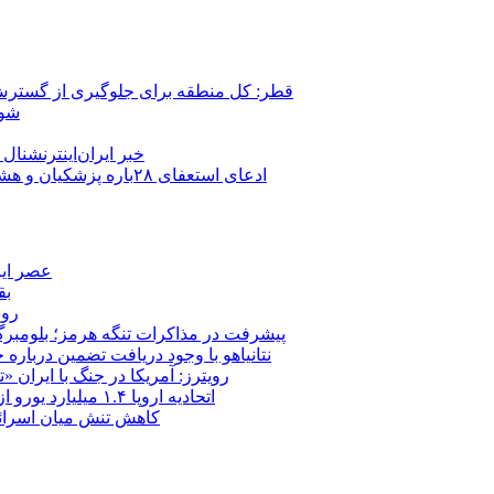
قطر: کل منطقه برای جلوگیری از گسترش
شور
خبر ایران‌اینترنشنا
ادعای استعفای ۲۸باره پزشکیان و هشدار مجتبی خامنه‌ای در روایت خرازی؛ رئیس‌جمهور تکذیب کرد
عصر ایر
بق
روب
پیشرفت در مذاکرات تنگه هرمز؛ بلومبرگ: 
نتانیاهو با وجود دریافت تضمین درباره
رویترز: آمریکا در جنگ با ایران
اتحادیه اروپا ۱.۴ میلیارد یورو از سود دارایی‌های مسدودشده روسیه را به اوکراین ‏اختصاص داد
کاهش تنش میان اسرائیل و حزب‌الله؛ بازگ