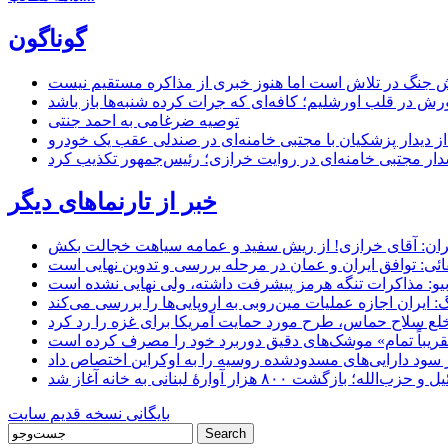
گوناگون
 جنگ در تلاش است اما هنوز خبری از مذاکره مستقیم نیست
ش در قلب اورشلیم؛ کافه‌ای که جرات کرده شنبه‌ها باز باشد
توصیه ضرغامی به احمد جنتی
ل از دیدار پزشکیان با مجتبی خامنه‌ای در صندلی عقب یک خودرو
خبر از تارنماهای دیگر
ان: آقای خرازی! از ریش سفید و عمامه سیاهت خجالت بکش
ائی: توافق ایران و عمان در مرحله بررسی و تدوین نهایی است
یو: مذاکرات تنگه هرمز پیشرفت داشته، ولی نهایی نشده است
ایران اجازه عملیات مین‌روبی به اروپایی‌ها را بررسی می‌کند
 خلع سلاح حماس، طرح مورد حمایت آمریکا برای غزه را رد کرد
 «تقریباً تمام» موشک‌های دقیق دوربرد خود را مصرف کرده است
شت ۸۰۰ هزار آوارۀ لبنانی به خانه‌ آغاز شد
بایگانی نسخه قدیم سایت