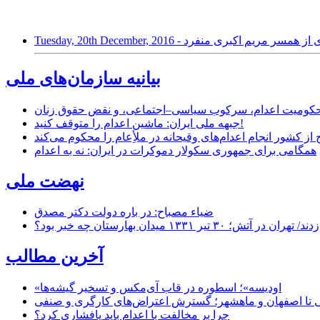
 تولدت؛ نامه ای از همسر مریم اکبری منفرد
بیانیه سازمان‌های ملی
ر محکومیت اعدام، سرکوب سیاسی–اجتماعی، و نقض حقوق زنان
جبهه ملی ایران: ماشین اعدام را متوقف کنید!
از کشور انجام اعدام‌های وقیحانه در ملأِعام را محکوم می‌کند
همگامی برای جمهوری سکولار دموکرات در ایران: نه به اعدام
نهضت ملی
ضیاء مصباح: در باره دولت دکتر مصدق
۱ میدان بهارستان چه خبر بود؟
آخرین مطالب
«اودیسه»؛ اسطوره در قاب آی‌مکس و تسخیر گیشه‌ها
 تا اصفهان و ماهشهر؛ گسترش اعتراض‌های کارگری و صنفی
چرا بر مخالفت با اعدام باید پافشاری کرد؟