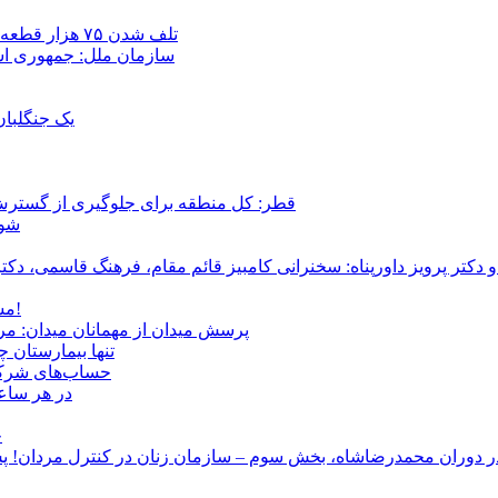
تلف شدن ۷۵ هزار قطعه ماهی در رودخانه مسقان شیراز بر اثر ورود شورابه فوق‌اشباع
سازمان ملل: جمهوری اسل
یک جنگلبا
قطر: کل منطقه برای جلوگیری از گسترش
شور
و دکتر پرویز داورپناه: سخنرانی کامبیز قائم مقام، فرهنگ قاسمی، 
مشروطۀ ایرانی 120 ساله شد/ فراز و نشیب آری، شکست اما نه!
پرسش میدان از مهمانان میدان: مردم کیست؟ و آ
تنها بیمارستان 
حساب‌های شرکت ملی نفت به‌
در هر ساعت
ج