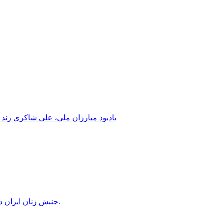
یادبود مبارزان ملی، علی شاکری زند 
جنبش زنان ایران در دوران محمدرضاشاه، بخش سوم – سازمان زنان در کنترل مردان! پس از کودتای ۱۳۳۲ دولت کنترل سازمان زنان را بدست گرفت.