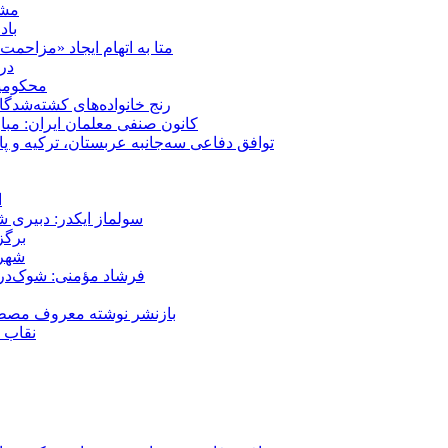
مشهد؛ ۲۰ برابر شدن پلم
باد
متا به اتهام ایجاد «مزاحمت عمومی» بر
در
محکومیت شقا
رنج خانواده‌های کشته‌شدگ
کانون صنفی معلمان ایران: مبا
توافق دفاعی سه‌جانبه عربستان، ترکیه و پ
ا
سولماز ایکدر: دبیری 
برگز
شهر 
فرشاد مؤمنی: شوک‌درما
بازنشر نوشته معروف مصطفی
نقاب ض