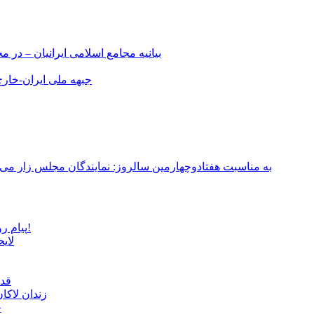
بیانیه مجامع اسلامی ایرانیان – د
جبهه ملی ایران-خارج 
به مناسبت هفتادوچهارمین سالروز: نمایندگان مجلس زار می‌زدند/ تهران در آتش؛ ۳۰ تیر ۳۳۱
پیام روشن پزشکیان در گفت‌و‌گوی تصویری با مرد نامرئی: من هستم!
لای
قدر
زندان لاک
چ