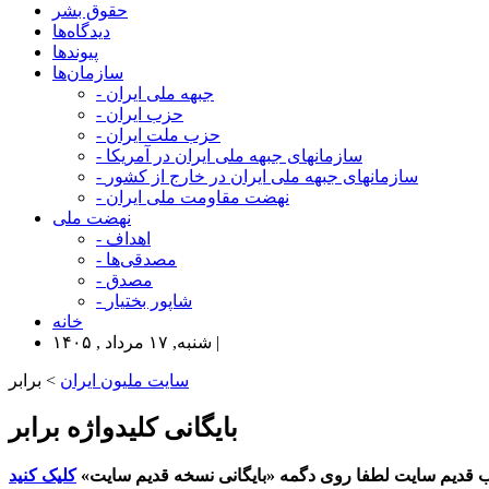
حقوق بشر
دیدگاه‌ها
پیوندها
سازمان‌ها
- جبهه ملی ایران
- حزب ایران
- حزب ملت ایران
- سازمانهای جبهه ملی ایران در آمریکا
- سازمانهای جبهه ملی ایران در خارج از کشور
- نهضت مقاومت ملی ایران
نهضت ملی
- اهداف
- مصدقی‌ها
- مصدق
- شاپور بختیار
خانه
شنبه, ۱۷ مرداد , ۱۴۰۵ |
سایت ملیون ایران
> برابر
بایگانی کلیدواژه برابر
 قدیم سایت لطفا روی دگمه «بایگانی نسخه قدیم سایت»
کلیک کنید