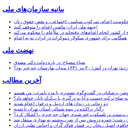
بیانیه سازمان‌های ملی
ر محکومیت اعدام، سرکوب سیاسی–اجتماعی، و نقض حقوق زنان
جبهه ملی ایران: ماشین اعدام را متوقف کنید!
از کشور انجام اعدام‌های وقیحانه در ملأِعام را محکوم می‌کند
همگامی برای جمهوری سکولار دموکرات در ایران: نه به اعدام
نهضت ملی
ضیاء مصباح: در باره دولت دکتر مصدق
۱ میدان بهارستان چه خبر بود؟
آخرین مطالب
حه صلح ترکیه چیست و آیا به درگیری با پ‌ک‌ک پایان خواهد داد؟
دو زندانی در زندان های اردبیل و دزفول اعدام شدند
رگبار پراکنده در نیمه شمالی استان تهران تا شنبه
ت‌مندترین تلسکوپ خورشیدی جهان چه چیزی را آشکار کرد؟
ان رشت؛ حمزه درویش پس از ضرب‌وشتم به بهداری منتقل شد
اقوی اصیل زنجان زیر فشار فولاد گران و اجناس تقلبی ارزان