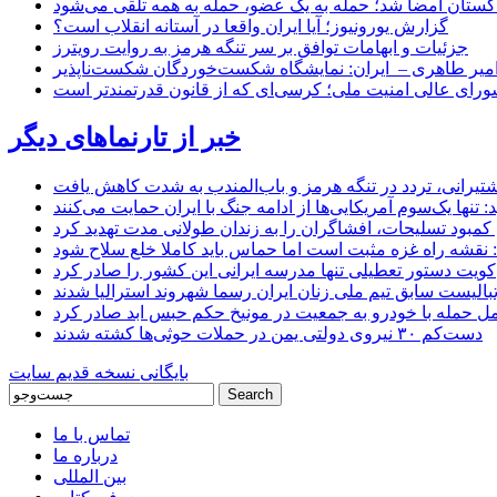
اکستان امضا شد؛ حمله به یک عضو، حمله به همه تلقی می‌شود
گزارش یورونیوز؛ آیا ایران واقعا در آستانه انقلاب است؟
جزئیات و ابهامات توافق بر سر تنگه هرمز به روایت رویترز
میر طاهری – ایران: نمایشگاه شکست‌خوردگان شکست‌ناپذیر
شورای عالی امنیت ملی؛ کرسی‌ای که از قانون قدرتمندتر است
خبر از تارنماهای دیگر
 کشتیرانی، تردد در تنگه هرمز و باب‌المندب به شدت کاهش یافت
تنها یک‌سوم آمریکایی‌ها از ادامه جنگ با ایران حمایت می‌کنند
کمبود تسلیحات، افشاگران را به زندان طولانی مدت تهدید کرد
 نقشه راه غزه مثبت است اما حماس باید کاملا خلع سلاح شود
کویت دستور تعطیلی تنها مدرسه ایرانی این کشور را صادر کرد
بالیست سابق تیم ملی زنان ایران رسما شهروند استرالیا شدند
مل حمله با خودرو به جمعیت در مونیخ حکم حبس ابد صادر کرد
دست‌کم ۳۰ نیروی دولتی یمن در حملات حوثی‌ها کشته شدند
بایگانی نسخه قدیم سایت
تماس با ما
درباره ما
بین المللی