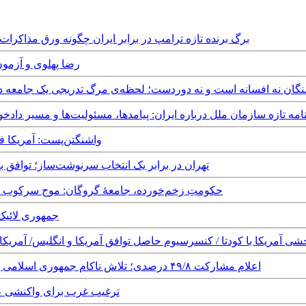
Tuesday, 7th July, 2026 - برگ برنده تازه ترامپ در برابر ایران چگونه ورق
Friday, 20th February, 2026
Tuesday, 16th  - شورش گرسنگان نه افسانه است و نه دوردست؛ لحظه‌ی مرگ تدریجی یک
Friday, 21st November - قطعنامه تازه سازمان ملل درباره ایران: پیامدها، مسئولیت‌ها و م
Sunday, 16th November, 2025 - واشنگ
Saturday, 12th July, 2025 - تهران در برابر یک انتخاب سرنوشت‌س
Wednesday, 2nd July, 2025 - حکومتِ زخم‌خورده، جامعهٔ گروگان: 
day, 23rd March, 2025
رسیوم به دلیل تاج بخشی آمریکا با کودتا / کنسرسیوم حاصل توافق آمریکا و انگلیس
Saturday, 6th July, 2024 - اعلام مشارکت ۴۹/۸ درصدی؛ تلاش ناکام جمهوری اسلامی برای جبران شکست برابر ملت ایران
Saturday, 10th February, 2024 - ترغیب غرب