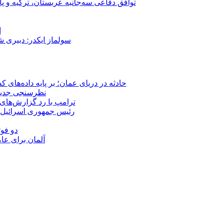
توافق دفاعی سه‌جانبه عربستان، ترکیه و پ
ا
سولماز ایکدر: دبیری 
حادثه در دریای عمان؛ بر پایه داده‌های
نظرسنجی جدید: 
ترامپ با رد گزارش‌های 
رئیس‌ جمهوری اسرائیل:
دو فوت
آلمان برای عا