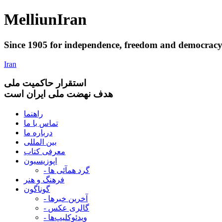
Melliun
Iran
Since 1905 for
independence
,
freedom
and
democrac
Iran
استقرار
حاکميت ملی
هدف نهضت ملی ایران است
راهنما
تماس با ما
درباره ما
بین المللی
معرفی کتاب
اپوزیسیون
- گرد همآئی ها
فرهنگ و هنر
گوناگون
- آخرین خبرها
- گالری عکس
- ویدئوکلیپ‌ها