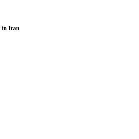
y
in
Iran