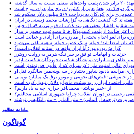
ب واحدهای صنفی نسبت به سال گذشته
 و گردوخاک در بخش‌هایی از کشور/ دریای مازندران مواج است
ای کودکان به پرداخت ۵۶۷ میلیون دلار محکوم شد
 هفته‌ای که گذشت؛ نگاهی به گزارشات محیط زیستی در ایران
یق افشار نجفی هنرمند ۱۸ساله قزوینی به ۹سال حبس
ان اعتراضات؛ از پلمب کسب‌وکارها تا ممنوعیت حضور بر مزار
رزه برای لغو اعدام بخشی از مبارزه برای آزادی و عدالت است
اکستان امضا شد؛ حمله به یک عضو، حمله به همه تلقی می‌شود
گزارش یورونیوز؛ آیا ایران واقعا در آستانه انقلاب است؟
جزئیات و ابهامات توافق بر سر تنگه هرمز به روایت رویترز
میر طاهری – ایران: نمایشگاه شکست‌خوردگان شکست‌ناپذیر
شورای عالی امنیت ملی؛ کرسی‌ای که از قانون قدرتمندتر است
اری مراسم یادبود شاپور بختیار در سی‌وپنجمین سالگرد قتل او
در خاموشی؛ قبض‌های نجومی و موتور برق یک میلیارد تومانی
نی، اقتصاد ایران را به بهشت مافیا و دلالان تبدیل کرده است
از «خیبر یونایتد» محمدباقر خرازی چه به یاد داریم؟
 رحیمی در دوران انقلاب: چرا با جمهوری اسلامی مخالفم؟
رورت (ترجمه از آلمانی) + متن آلمانی + متن انگلیسی نوشته
ادامه مطالب...
گوناگون