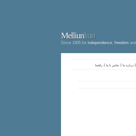
Melliun
Iran
Since 1905 for
independence
,
freedom
an
درباره ما
تماس با ما
راهنما