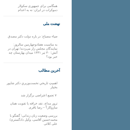
همگامی برای جمهوری سکولار
دموکرات در ایران: نه به اعدام
نهضت ملی
ضیاء مصباح: در باره دولت دکتر مصدق
به مناسبت هفتادوچهارمین سالروز:
نمایندگان مجلس زار می‌زدند/ تهران در
آتش؛ ۳۰ تیر ۱۳۳۱ میدان بهارستان چه
خبر بود؟
آخرین مطالب
اهمیتِ تاریخیِ نخست‌وزیریِ دکتر شاپور
بختیار
۷ تجمع اعتراضی برگزار شد
ترور مداح، نقد خرافه یا تقویت همان
سازوکار؟ – رضا باقری
بررسی وضعیت زنان زندانی؛ گفتگو با
محمدحسین آقاسی، وکیل دادگستری/
علی کلائی