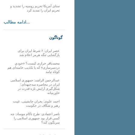
سنای آمریکا تحریم روسیه را تشدید و
تحریم ایران را تمدید کرد
ادامه مطالب...
گوناگون
عصر ایران: ۶ شرط ایران برای
بازگشایی تنگه هرمز اعلام شد
محمدباقر خرازی کیست؟ «خودیِ
دردسرسازی» که با تکذیب خامنه‌ای هم
کوتاه نیامد
عبدالرحمن الراشد: جمهوری اسلامی
ایران در محاصره سه‌جبهه‌ای؛
شکل‌گیری آرایش تازه قدرت در
خاورمیانه
احمد علوی: بحران جانشینی، غیبت
رهبر و شکاف در حکومت
ناصر اعتمادی: طرح ناکام موساد: چه
کسی قرار بود جمهوری اسلامی را
سرنگون کند؟