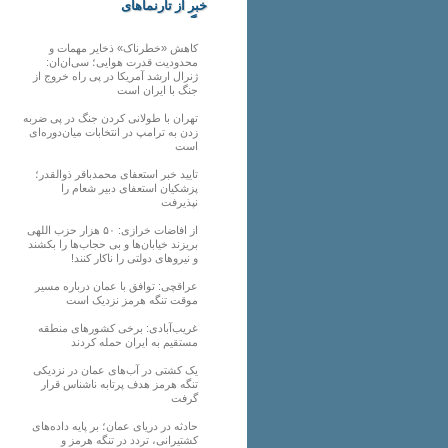
خبر از تارنماهای
دیگر
کاهش «خطرناک» ذخایر مهمات و
محدودیت قدرت هوایی؛ سی‌ان‌ان:
ژنرال ارشد آمریکا در پی راه خروج از
جنگ با ایران است
تهران با طولانی کردن جنگ در پی ضربه
زدن به ترامپ در انتخابات میان‌دوره‌ای
است
تایید خبر استعفای محمدباقر ذوالقدر؛
پزشکیان استعفای دبیر شعام را
نپذیرفت
از افاضات خرازی: ۵۰ هزار حزب اللهی
بریزند خیابان‌ها و بی حجاب‌ها را بکشند
و نیرو‌های دولتی را ناکار کنند!
عراقچی: توافق با عمان درباره مسیر
موقت تنگه هرمز نزدیک است
غریب‌آبادی: برخی کشورهای منطقه
مستقیم به ایران حمله کردند
یک کشتی در آب‌های عمان در نزدیکی
تنگه هرمز هدف پرتابه ناشناس قرار
گرفت
حادثه در دریای عمان؛ بر پایه داده‌های
کشتیرانی، تردد در تنگه هرمز و