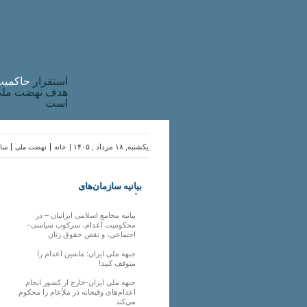
استقرار
حاکميت
هدف نهضت ملی 
است
یکشنبه, ۱۸ مرداد , ۱۴۰۵ |
خانه
نهضت ملی
ساز
بیانیه سازمان‌های
ملی
بیانیه مجامع اسلامی ایرانیان – در
محکومیت اعدام، سرکوب سیاسی–
اجتماعی، و نقض حقوق زنان
جبهه ملی ایران: ماشین اعدام را
متوقف کنید!
جبهه ملی ایران-خارج از کشور انجام
اعدام‌های وقیحانه در ملأِعام را محکوم
می‌کند