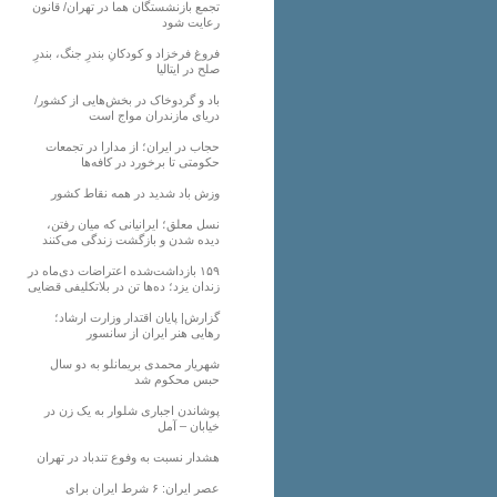
تجمع بازنشستگان هما در تهران/ قانون
رعایت شود
فروغ فرخزاد و کودکانِ بندرِ جنگ، بندرِ
صلح در ایتالیا
باد و گردوخاک در بخش‌هایی از کشور/
دریای مازندران مواج است
حجاب در ایران؛ از مدارا در تجمعات
حکومتی تا برخورد در کافه‌ها
وزش باد شدید در همه نقاط کشور
نسل معلق؛ ایرانیانی که میان رفتن،
دیده شدن و بازگشت زندگی می‌کنند
۱۵۹ بازداشت‌شده اعتراضات دی‌ماه در
زندان یزد؛ ده‌ها تن در بلاتکلیفی قضایی
گزارش| پایان اقتدار وزارت ارشاد؛
رهایی هنر ایران از سانسور
شهریار محمدی بریمانلو به دو سال
حبس محکوم شد
پوشاندن اجباری شلوار به یک زن در
خیابان – آمل
هشدار نسبت به وفوع تندباد در تهران
عصر ایران: ۶ شرط ایران برای