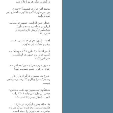
بازگشایی تنگه هرمز اعلام شد
محمدباقر خرازی کیست؟ «خودیِ
دردسرسازی» که با تکذیب خامنه‌ای هم
کوتاه نیامد
عبدالرحمن الراشد: جمهوری اسلامی
ایران در محاصره سه‌جبهه‌ای؛
شکل‌گیری آرایش تازه قدرت در
خاورمیانه
احمد علوی: بحران جانشینی، غیبت
رهبر و شکاف در حکومت
ناصر اعتمادی: طرح ناکام موساد: چه
کسی قرار بود جمهوری اسلامی را
سرنگون کند؟
حسین عرب: دریای خزر؛ مجلس چه
چیزی را قرار است تصویب کند؟
خروج یک میلیون کارگر از بازار کار
رسمی/ «نرخ بیکاری ۷ درصدی» واقعی
نیست
سخنگوی کمیسیون بهداشت مجلس:
حذف ارز دارو می‌تواند ۱۴۰۶ را به
«سال کشتار بیماران» تبدیل کند
یک هفته بدون بارگیری در خارک؛
فایننشال‌تایمز: محاصره آمریکا شریان
صادرات نفت ایران را بسته است