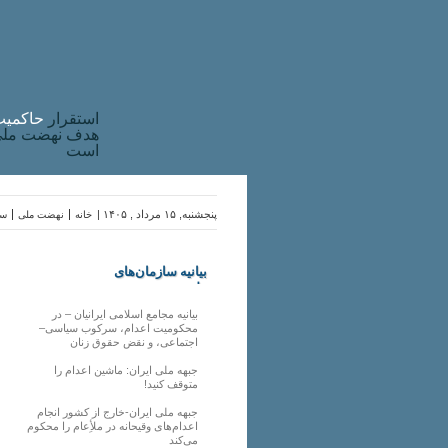
استقرار
حاکميت
هدف نهضت ملی 
است
پنجشنبه, ۱۵ مرداد , ۱۴۰۵ |
خانه
نهضت ملی
سا
بیانیه سازمان‌های
ملی
بیانیه مجامع اسلامی ایرانیان – در
محکومیت اعدام، سرکوب سیاسی–
اجتماعی، و نقض حقوق زنان
جبهه ملی ایران: ماشین اعدام را
متوقف کنید!
جبهه ملی ایران-خارج از کشور انجام
اعدام‌های وقیحانه در ملأِعام را محکوم
می‌کند