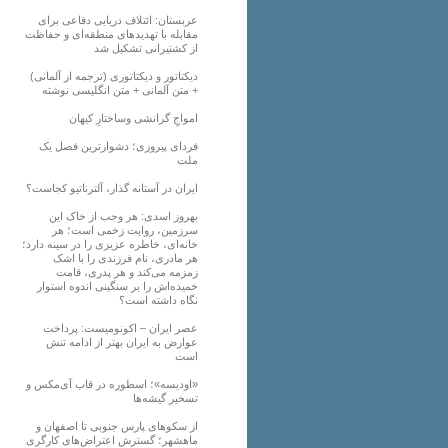
عربستان: ائتلاف دریایی دفاعی برای
مقابله با تهدیدهای منطقه‌ای و حفاظت
از کشتیرانی تشکیل شد
دیکتاتور و دیکتاتوری (ترجمه از آلمانی)
+ متن آلمانی + متن انگلیسی نوشته
‌امواجِ گرانشی وساختارِ کیهان
فردای پیروزی؛ دشوارترین فصل یک
ملت
ایران در آستانه گذار، آلترناتیو کجاست؟
بهروز اسدی: هر وجب از خاک‌ این
سرزمین، روایت زخمی است؛ هر
خانه‌ای، خاطره عزیزی را در سینه دارد؛
هر مادری، نام فرزندی را با اشک
زمزمه می‌کند و هر پدری، قامت
خمیده‌اش را بر سنگینی اندوه استوار
نگاه داشته است؟
عصر ایران – اکونومیست: پرداخت
عوارض به ایران بهتر از ادامه تنش
است
«اودیسه»؛ اسطوره در قاب آی‌مکس و
تسخیر گیشه‌ها
از سکوهای پارس جنوبی تا اصفهان و
ماهشهر؛ گسترش اعتراض‌های کارگری