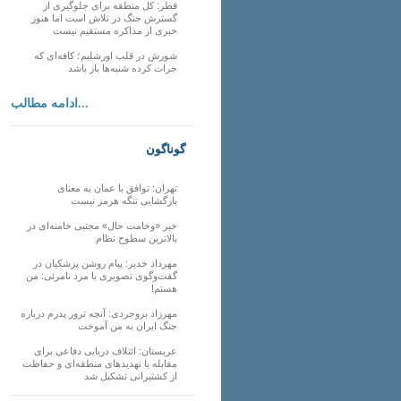
قطر: کل منطقه برای جلوگیری از
گسترش جنگ در تلاش است اما هنوز
خبری از مذاکره مستقیم نیست
شورش در قلب اورشلیم؛ کافه‌ای که
جرات کرده شنبه‌ها باز باشد
ادامه مطالب...
گوناگون
تهران: توافق با عمان به معنای
بازگشایی تنگه هرمز نیست
خبر «وخامت حال» مجتبی خامنه‌ای در
بالاترین سطوح نظام
مهرداد خدیر: پیام روشن پزشکیان در
گفت‌و‌گوی تصویری با مرد نامرئی: من
هستم!
مهرزاد بروجردی: آنچه ترور پدرم درباره
جنگ ایران به من آموخت
عربستان: ائتلاف دریایی دفاعی برای
مقابله با تهدیدهای منطقه‌ای و حفاظت
از کشتیرانی تشکیل شد