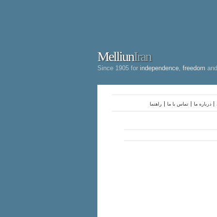
Melliun
Iran
Since 1905 for
independence
,
freedom
an
درباره ما
تماس با ما
راهنما