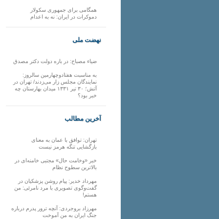
همگامی برای جمهوری سکولار
دموکرات در ایران: نه به اعدام
نهضت ملی
ضیاء مصباح: در باره دولت دکتر مصدق
به مناسبت هفتادوچهارمین سالروز:
نمایندگان مجلس زار می‌زدند/ تهران در
آتش؛ ۳۰ تیر ۱۳۳۱ میدان بهارستان چه
خبر بود؟
آخرین مطالب
تهران: توافق با عمان به معنای
بازگشایی تنگه هرمز نیست
خبر «وخامت حال» مجتبی خامنه‌ای در
بالاترین سطوح نظام
مهرداد خدیر: پیام روشن پزشکیان در
گفت‌و‌گوی تصویری با مرد نامرئی: من
هستم!
مهرزاد بروجردی: آنچه ترور پدرم درباره
جنگ ایران به من آموخت