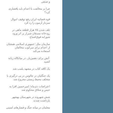
و صنفی
چرا بر مخالفت با اعدام باید پافشاری
کرد؟
قوه قضائیه ایران رفع توقیف اموال
سردار آزمون را رد کرد
تلف شدن ۷۵ هزار قطعه ماهی در
رودخانه مسقان شیراز بر اثر ورود
شورابه فوق‌اشباع
سازمان ملل: جمهوری اسلامی همچنان
از اعدام برای سرکوب مخالفان
استفاده می‌کند
آتش برای دهمین‌بار، در میانکاله زبانه
کشید
یک کافه کتاب در مشهد پلمب شد
یک جنگلبان در چالوس در پی درگیری با
متخلف محیط زیستی مجروح شد
اعتراضات دی‌ماه؛ امیرحسین افرا به
حبس و شلاق محکوم شد
شش شهروند در شهرستان بهشهر
بازداشت شدند
معلمان در میانه جنگ و فشارهای امنیتی