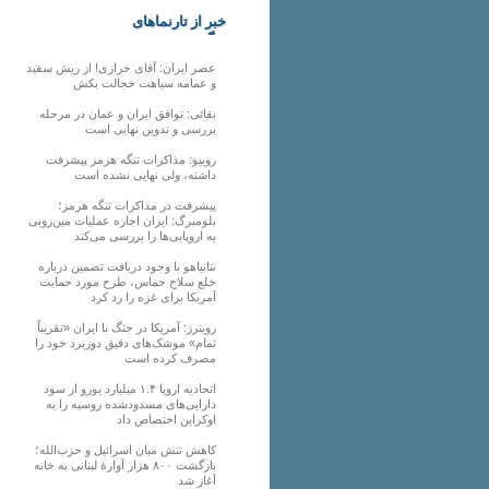
خبر از تارنماهای
دیگر
عصر ایران: آقای خرازی! از ریش سفید
و عمامه سیاهت خجالت بکش
بقائی: توافق ایران و عمان در مرحله
بررسی و تدوین نهایی است
روبیو: مذاکرات تنگه هرمز پیشرفت
داشته، ولی نهایی نشده است
پیشرفت در مذاکرات تنگه هرمز؛
بلومبرگ: ایران اجازه عملیات مین‌روبی
به اروپایی‌ها را بررسی می‌کند
نتانیاهو با وجود دریافت تضمین درباره
خلع سلاح حماس، طرح مورد حمایت
آمریکا برای غزه را رد کرد
رویترز: آمریکا در جنگ با ایران «تقریباً
تمام» موشک‌های دقیق دوربرد خود را
مصرف کرده است
اتحادیه اروپا ۱.۴ میلیارد یورو از سود
دارایی‌های مسدودشده روسیه را به
اوکراین ‏اختصاص داد
کاهش تنش میان اسرائیل و حزب‌الله؛
بازگشت ۸۰۰ هزار آوارۀ لبنانی به خانه‌
آغاز شد