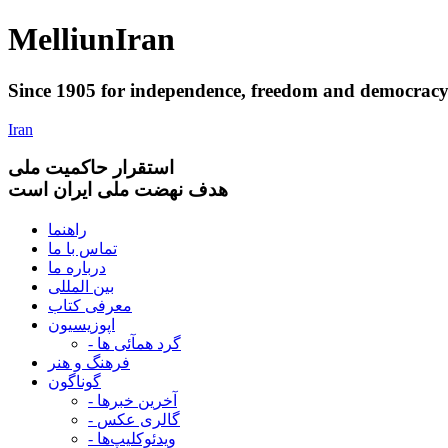
Melliun
Iran
Since 1905 for
independence
,
freedom
and
democrac
Iran
استقرار
حاکميت ملی
هدف نهضت ملی ایران است
راهنما
تماس با ما
درباره ما
بین المللی
معرفی کتاب
اپوزیسیون
- گرد همآئی ها
فرهنگ و هنر
گوناگون
- آخرین خبرها
- گالری عکس
- ویدئوکلیپ‌ها