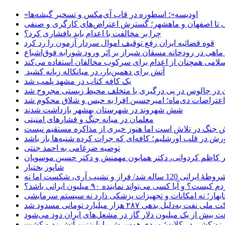
«اودیسه»؛ اسطوره در قاب آی‌مکس و تسخیر گیشه‌ها
 تا اصفهان و ماهشهر؛ گسترش اعتراض‌های کارگری و صنفی
چرا بر مخالفت با اعدام باید پافشاری کرد؟
قوه قضائیه ایران رفع توقیف اموال سردار آزمون را رد کرد
امی همچنان از اعدام برای سرکوب مخالفان استفاده می‌کند
آتش برای دهمین‌بار، در میانکاله زبانه کشید
یک کافه کتاب در مشهد پلمب شد
ن در چالوس در پی درگیری با متخلف محیط زیستی مجروح شد
اعتراضات دی‌ماه؛ امیرحسین افرا به حبس و شلاق محکوم شد
شش شهروند در شهرستان بهشهر بازداشت شدند
معلمان در میانه جنگ و فشارهای امنیتی
 جنگ در تلاش است اما هنوز خبری از مذاکره مستقیم نیست
ش در قلب اورشلیم؛ کافه‌ای که جرات کرده شنبه‌ها باز باشد
توصیه ضرغامی به احمد جنتی
دکتر کاظم کردوانی، دکتر همایون مهمنش و دکتر حسین موسویان
شاپور بختیار
یا کسی می‌تواند نماینده ۹۰ میلیون ایرانی باشد؟
چابهار؛ نه امکانات و تجهیزات پزشکی دارد نه سیستم سرمایشی
دلیل بدهی ۲۸۷ هزار میلیارد تومانی مسدود شد
 بیش از یک میلیون دلار گاز در مشعل‌های ایران دود می‌شود
زن‌کشی در کلات؛ مردی همسرش را با بنزین آتش زد و کشت