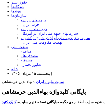
حقوق بشر
دیدگاه‌ها
پیوندها
سازمان‌ها
- جبهه ملی ایران
- حزب ایران
- حزب ملت ایران
- سازمانهای جبهه ملی ایران در آمریکا
- سازمانهای جبهه ملی ایران در خارج از کشور
- نهضت مقاومت ملی ایران
نهضت ملی
- اهداف
- مصدقی‌ها
- مصدق
- شاپور بختیار
خانه
پنجشنبه, ۱۵ مرداد , ۱۴۰۵ |
سایت ملیون ایران
> بهاءالدین خرمشاهی
بایگانی کلیدواژه بهاءالدین خرمشاهی
 قدیم سایت لطفا روی دگمه «بایگانی نسخه قدیم سایت»
کلیک کنید