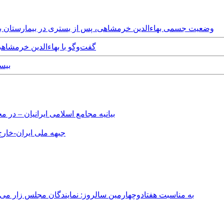
Saturday, 6th February, 2021 - وضعیت جسمی بهاءالدین خرمشاهی، پس از بستری در بیمارس
Thursday, 27th July, 2017 - گفت‌وگو با ب
, 2013
بیانیه مجامع اسلامی ایرانیان – د
جبهه ملی ایران-خارج 
به مناسبت هفتادوچهارمین سالروز: نمایندگان مجلس زار می‌زدند/ تهران در آتش؛ ۳۰ تیر ۳۳۱