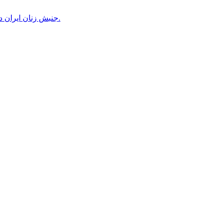
جنبش زنان ایران در دوران محمدرضاشاه، بخش سوم – سازمان زنان در کنترل مردان! پس از کودتای ۱۳۳۲ دولت کنترل سازمان زنان را بدست گرفت.