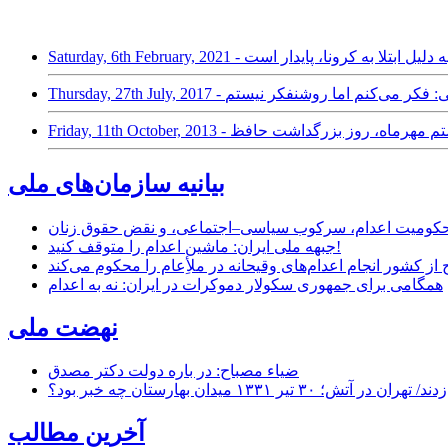
تان به دلیل ابتلا به کرونا، پایدار است
هاءالدین خرمشاهی: فکر می‌کنم اما روشنفکر نیستم
Friday, 11th October - بیستم مهرماه، روز بزرگداشت حافظ
بیانیه سازمان‌های ملی
ر محکومیت اعدام، سرکوب سیاسی–اجتماعی، و نقض حقوق زنان
جبهه ملی ایران: ماشین اعدام را متوقف کنید!
از کشور انجام اعدام‌های وقیحانه در ملأِعام را محکوم می‌کند
همگامی برای جمهوری سکولار دموکرات در ایران: نه به اعدام
نهضت ملی
ضیاء مصباح: در باره دولت دکتر مصدق
۱ میدان بهارستان چه خبر بود؟
آخرین مطالب