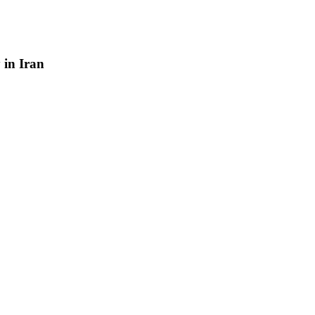
y
in
Iran