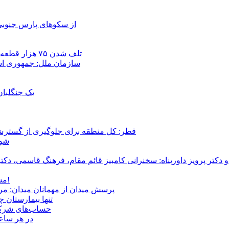
از سکوهای پارس جنوبی
تلف شدن ۷۵ هزار قطعه ماهی در رودخانه مسقان شیراز بر اثر ورود شورابه فوق‌اشباع
سازمان ملل: جمهوری اسل
یک جنگلبا
قطر: کل منطقه برای جلوگیری از گسترش
شور
و دکتر پرویز داورپناه: سخنرانی کامبیز قائم مقام، فرهنگ قاسمی، 
مشروطۀ ایرانی 120 ساله شد/ فراز و نشیب آری، شکست اما نه!
پرسش میدان از مهمانان میدان: مردم کیست؟ و آ
تنها بیمارستان 
حساب‌های شرکت ملی نفت به‌
در هر ساعت