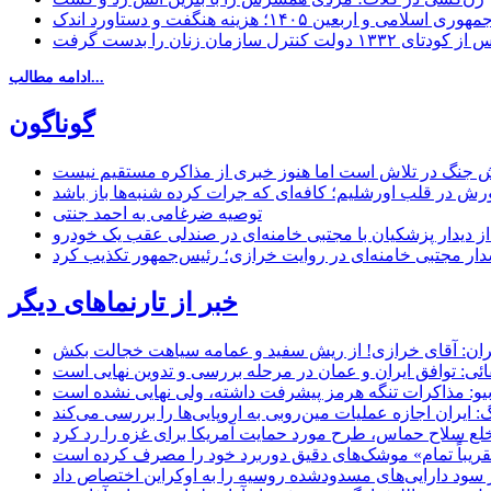
مهوری اسلامی و اربعین ۱۴۰۵؛ هزینه هنگفت و دستاورد اندک
ادامه مطالب...
گوناگون
 جنگ در تلاش است اما هنوز خبری از مذاکره مستقیم نیست
ش در قلب اورشلیم؛ کافه‌ای که جرات کرده شنبه‌ها باز باشد
توصیه ضرغامی به احمد جنتی
ل از دیدار پزشکیان با مجتبی خامنه‌ای در صندلی عقب یک خودرو
خبر از تارنماهای دیگر
ان: آقای خرازی! از ریش سفید و عمامه سیاهت خجالت بکش
ائی: توافق ایران و عمان در مرحله بررسی و تدوین نهایی است
یو: مذاکرات تنگه هرمز پیشرفت داشته، ولی نهایی نشده است
ایران اجازه عملیات مین‌روبی به اروپایی‌ها را بررسی می‌کند
 خلع سلاح حماس، طرح مورد حمایت آمریکا برای غزه را رد کرد
 «تقریباً تمام» موشک‌های دقیق دوربرد خود را مصرف کرده است