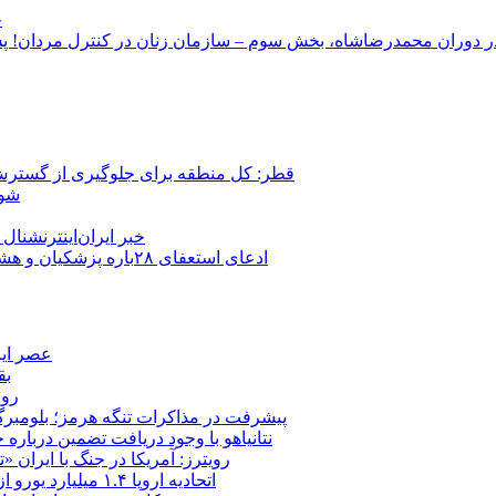
ج
قطر: کل منطقه برای جلوگیری از گسترش
شور
خبر ایران‌اینترنشنا
ادعای استعفای ۲۸باره پزشکیان و هشدار مجتبی خامنه‌ای در روایت خرازی؛ رئیس‌جمهور تکذیب کرد
عصر ایر
بق
روب
پیشرفت در مذاکرات تنگه هرمز؛ بلومبرگ: 
نتانیاهو با وجود دریافت تضمین درباره
رویترز: آمریکا در جنگ با ایران
اتحادیه اروپا ۱.۴ میلیارد یورو از سود دارایی‌های مسدودشده روسیه را به اوکراین ‏اختصاص داد