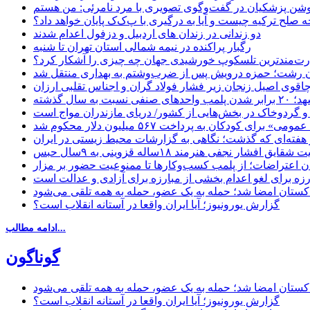
حه صلح ترکیه چیست و آیا به درگیری با پ‌ک‌ک پایان خواهد داد؟
دو زندانی در زندان های اردبیل و دزفول اعدام شدند
رگبار پراکنده در نیمه شمالی استان تهران تا شنبه
ت‌مندترین تلسکوپ خورشیدی جهان چه چیزی را آشکار کرد؟
ان رشت؛ حمزه درویش پس از ضرب‌وشتم به بهداری منتقل شد
اقوی اصیل زنجان زیر فشار فولاد گران و اجناس تقلبی ارزان
ب واحدهای صنفی نسبت به سال گذشته
 و گردوخاک در بخش‌هایی از کشور/ دریای مازندران مواج است
ای کودکان به پرداخت ۵۶۷ میلیون دلار محکوم شد
 هفته‌ای که گذشت؛ نگاهی به گزارشات محیط زیستی در ایران
یق افشار نجفی هنرمند ۱۸ساله قزوینی به ۹سال حبس
ان اعتراضات؛ از پلمب کسب‌وکارها تا ممنوعیت حضور بر مزار
رزه برای لغو اعدام بخشی از مبارزه برای آزادی و عدالت است
اکستان امضا شد؛ حمله به یک عضو، حمله به همه تلقی می‌شود
گزارش یورونیوز؛ آیا ایران واقعا در آستانه انقلاب است؟
ادامه مطالب...
گوناگون
اکستان امضا شد؛ حمله به یک عضو، حمله به همه تلقی می‌شود
گزارش یورونیوز؛ آیا ایران واقعا در آستانه انقلاب است؟