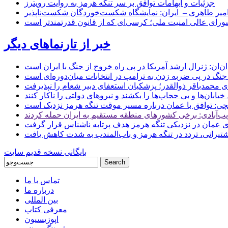
جزئیات و ابهامات توافق بر سر تنگه هرمز به روایت رویترز
میر طاهری – ایران: نمایشگاه شکست‌خوردگان شکست‌ناپذیر
شورای عالی امنیت ملی؛ کرسی‌ای که از قانون قدرتمندتر است
خبر از تارنماهای دیگر
ن: ژنرال ارشد آمریکا در پی راه خروج از جنگ با ایران است
جنگ در پی ضربه زدن به ترامپ در انتخابات میان‌دوره‌ای است
ای محمدباقر ذوالقدر؛ پزشکیان استعفای دبیر شعام را نپذیرفت
ی: توافق با عمان درباره مسیر موقت تنگه هرمز نزدیک است
ب‌آبادی: برخی کشورهای منطقه مستقیم به ایران حمله کردند
 عمان در نزدیکی تنگه هرمز هدف پرتابه ناشناس قرار گرفت
 کشتیرانی، تردد در تنگه هرمز و باب‌المندب به شدت کاهش یافت
بایگانی نسخه قدیم سایت
تماس با ما
درباره ما
بین المللی
معرفی کتاب
اپوزیسیون