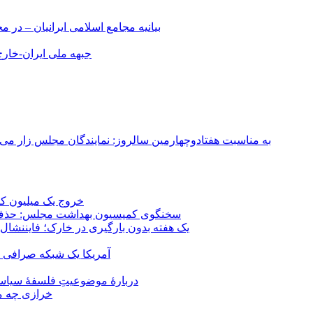
بیانیه مجامع اسلامی ایرانیان – د
جبهه ملی ایران-خارج 
به مناسبت هفتادوچهارمین سالروز: نمایندگان مجلس زار می‌زدند/ تهران در آتش؛ ۳۰ تیر ۳۳۱
خروج یک میلیون کارگر از 
سخنگوی کمیسیون بهداشت مجلس: حذف ارز دارو می‌تواند ۱۴۰۶ را به 
یک هفته بدون بارگیری در خارک؛ فایننشال
آمریکا یک شبکه صرافی رم
دربارهٔ موضوعیتِ فلسفهٔ سیاسی
خرازی چه می