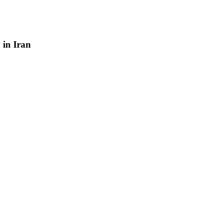
y
in
Iran