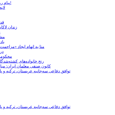
پیام روشن پزشکیان در گفت‌و‌گوی تصویری با مرد نامرئی: من هستم!
لای
قدر
زندان لاک
چ
مشهد؛ ۲۰ برابر شدن پلم
باد
متا به اتهام ایجاد «مزاحمت عمومی» بر
در
محکومیت شقا
رنج خانواده‌های کشته‌شدگ
کانون صنفی معلمان ایران: مبا
توافق دفاعی سه‌جانبه عربستان، ترکیه و پ
توافق دفاعی سه‌جانبه عربستان، ترکیه و پ