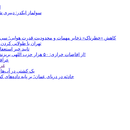
ا
سولماز ایکدر: دبیری 
کاهش «خطرناک» ذخایر مهمات و محدودیت قدرت هوایی؛ سی‌ان‌ا
تهران با طولانی کردن 
تایید خبر استعف
از افاضات خرازی: ۵۰ هزار حزب اللهی بریزند خیابان‌ها و بی حجاب‌ها را بکشند و نیرو‌های دولتی را ناکار کنند!
عراقچ
غری
یک کشتی در آب‌های
حادثه در دریای عمان؛ بر پایه داده‌های