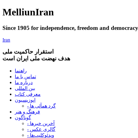
Melliun
Iran
Since 1905 for
independence
,
freedom
and
democrac
Iran
استقرار
حاکميت ملی
هدف نهضت ملی ایران است
راهنما
تماس با ما
درباره ما
بین المللی
معرفی کتاب
اپوزیسیون
- گرد همآئی ها
فرهنگ و هنر
گوناگون
- آخرین خبرها
- گالری عکس
- ویدئوکلیپ‌ها