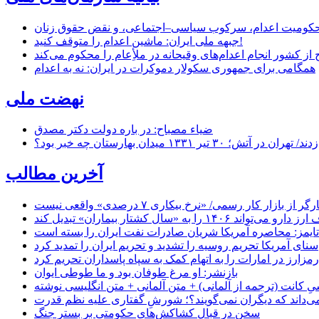
ر محکومیت اعدام، سرکوب سیاسی–اجتماعی، و نقض حقوق زنان
جبهه ملی ایران: ماشین اعدام را متوقف کنید!
از کشور انجام اعدام‌های وقیحانه در ملأِعام را محکوم می‌کند
همگامی برای جمهوری سکولار دموکرات در ایران: نه به اعدام
نهضت ملی
ضیاء مصباح: در باره دولت دکتر مصدق
۱ میدان بهارستان چه خبر بود؟
آخرین مطالب
بازار کار رسمی/ «نرخ بیکاری ۷ درصدی» واقعی نیست
«سال کشتار بیماران» تبدیل کند
‌تایمز: محاصره آمریکا شریان صادرات نفت ایران را بسته است
سنای آمریکا تحریم روسیه را تشدید و تحریم ایران را تمدید کرد
زارز در امارات را به اتهام کمک به سپاه پاسداران تحریم کرد
بازنشر: او مرغ طوفان بود و ما طوطی ایوان
ِ کانت (ترجمه از آلمانی) + متن آلمانی + متن انگلیسی نوشته
‌داند که دیگران نمی‌گویند؟؛ شورشِ گفتاری علیه نظم قدرت
سخن در قبال کشاکش‌های حکومتی بر بستر جنگ