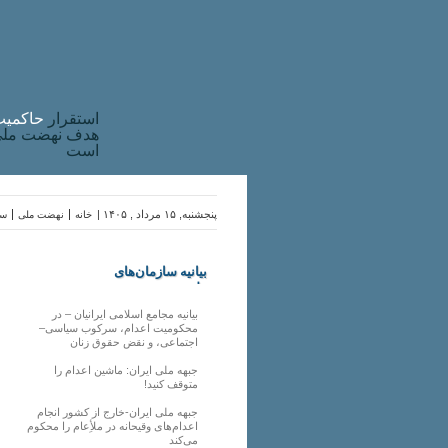
استقرار
حاکميت
هدف نهضت ملی 
است
پنجشنبه, ۱۵ مرداد , ۱۴۰۵ |
خانه
نهضت ملی
سا
بیانیه سازمان‌های
ملی
بیانیه مجامع اسلامی ایرانیان – در
محکومیت اعدام، سرکوب سیاسی–
اجتماعی، و نقض حقوق زنان
جبهه ملی ایران: ماشین اعدام را
متوقف کنید!
جبهه ملی ایران-خارج از کشور انجام
اعدام‌های وقیحانه در ملأِعام را محکوم
می‌کند