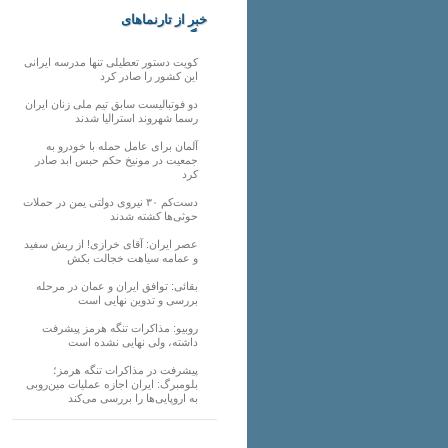
خبر از تارنماهای
دیگر
کویت دستور تعطیلی تنها مدرسه ایرانی
این کشور را صادر کرد
دو فوتبالیست سابق تیم ملی زنان ایران
رسما شهروند استرالیا شدند
آلمان برای عامل حمله با خودرو به
جمعیت در مونیخ حکم حبس ابد صادر
کرد
دست‌کم ۳۰ نیروی دولتی یمن در حملات
حوثی‌ها کشته شدند
عصر ایران: آقای خرازی! از ریش سفید
و عمامه سیاهت خجالت بکش
بقائی: توافق ایران و عمان در مرحله
بررسی و تدوین نهایی است
روبیو: مذاکرات تنگه هرمز پیشرفت
داشته، ولی نهایی نشده است
پیشرفت در مذاکرات تنگه هرمز؛
بلومبرگ: ایران اجازه عملیات مین‌روبی
به اروپایی‌ها را بررسی می‌کند