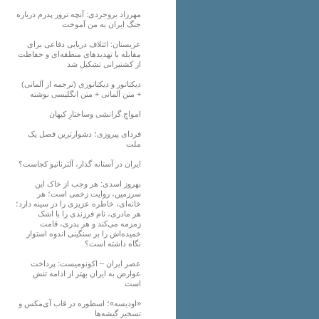
مهرزاد بروجردی: آنچه ترور پدرم درباره
جنگ ایران به من آموخت
عربستان: ائتلاف دریایی دفاعی برای
مقابله با تهدیدهای منطقه‌ای و حفاظت
از کشتیرانی تشکیل شد
دیکتاتور و دیکتاتوری (ترجمه از آلمانی)
+ متن آلمانی + متن انگلیسی نوشته
‌امواجِ گرانشی وساختارِ کیهان
فردای پیروزی؛ دشوارترین فصل یک
ملت
ایران در آستانه گذار، آلترناتیو کجاست؟
بهروز اسدی: هر وجب از خاک‌ این
سرزمین، روایت زخمی است؛ هر
خانه‌ای، خاطره عزیزی را در سینه دارد؛
هر مادری، نام فرزندی را با اشک
زمزمه می‌کند و هر پدری، قامت
خمیده‌اش را بر سنگینی اندوه استوار
نگاه داشته است؟
عصر ایران – اکونومیست: پرداخت
عوارض به ایران بهتر از ادامه تنش
است
«اودیسه»؛ اسطوره در قاب آی‌مکس و
تسخیر گیشه‌ها