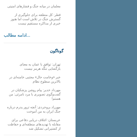
معلمان در میانه جنگ و فشارهای امنیتی
قطر: کل منطقه برای جلوگیری از
گسترش جنگ در تلاش است اما هنوز
خبری از مذاکره مستقیم نیست
ادامه مطالب...
گوناگون
تهران: توافق با عمان به معنای
بازگشایی تنگه هرمز نیست
خبر «وخامت حال» مجتبی خامنه‌ای در
بالاترین سطوح نظام
مهرداد خدیر: پیام روشن پزشکیان در
گفت‌و‌گوی تصویری با مرد نامرئی: من
هستم!
مهرزاد بروجردی: آنچه ترور پدرم درباره
جنگ ایران به من آموخت
عربستان: ائتلاف دریایی دفاعی برای
مقابله با تهدیدهای منطقه‌ای و حفاظت
از کشتیرانی تشکیل شد