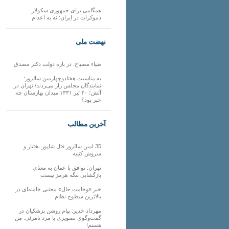
همگامی برای جمهوری سکولار
دموکرات در ایران: نه به اعدام
نهضت ملی
ضیاء مصباح: در باره دولت دکتر مصدق
به مناسبت هفتادوچهارمین سالروز:
نمایندگان مجلس زار می‌زدند/ تهران در
آتش؛ ۳۰ تیر ۱۳۳۱ میدان بهارستان چه
خبر بود؟
آخرین مطالب
35 امین سالروز قتل شاپور بختیار و
سروش کتیبه
تهران: توافق با عمان به معنای
بازگشایی تنگه هرمز نیست
خبر «وخامت حال» مجتبی خامنه‌ای در
بالاترین سطوح نظام
مهرداد خدیر: پیام روشن پزشکیان در
گفت‌و‌گوی تصویری با مرد نامرئی: من
هستم!