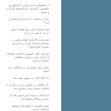
از سکوهای پارس جنوبی تا اصفهان و
ماهشهر؛ گسترش اعتراض‌های کارگری
و صنفی
چرا بر مخالفت با اعدام باید پافشاری
کرد؟
قوه قضائیه ایران رفع توقیف اموال
سردار آزمون را رد کرد
تلف شدن ۷۵ هزار قطعه ماهی در
رودخانه مسقان شیراز بر اثر ورود
شورابه فوق‌اشباع
سازمان ملل: جمهوری اسلامی همچنان
از اعدام برای سرکوب مخالفان
استفاده می‌کند
آتش برای دهمین‌بار، در میانکاله زبانه
کشید
یک کافه کتاب در مشهد پلمب شد
یک جنگلبان در چالوس در پی درگیری با
متخلف محیط زیستی مجروح شد
اعتراضات دی‌ماه؛ امیرحسین افرا به
حبس و شلاق محکوم شد
شش شهروند در شهرستان بهشهر
بازداشت شدند