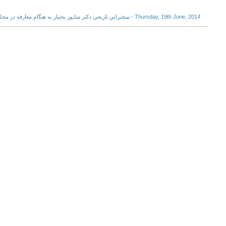
Thursday, 19th June, 2014 - سخنرانیِ تاریخیِ دکتر شاپور بختیار به هنگام معارفه در مجلس سنا – دیماه 57