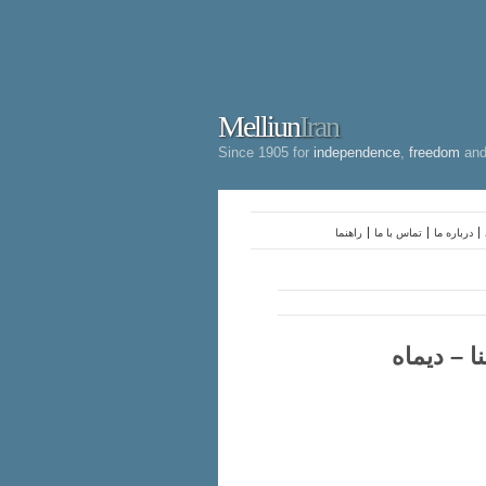
Melliun
Iran
Since 1905 for
independence
,
freedom
an
درباره ما
تماس با ما
راهنما
ا – دیماه