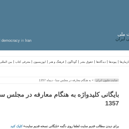
 ملی
ایران
d
democracy
in
Iran
زمان‌ها
پیوندها
دیدگاه‌ها
حقوق بشر
گوناگون
فرهنگ و هنر
اپوزیسیون
معرفی کتاب
بین المللی
سایت ملیون ایران
> به هنگام معارفه در مجلس سنا - دیماه 1357
بایگانی کلیدواژه به هنگام معارفه در مجلس سن
1357
برای دیدن مطالب قدیم سایت لطفا روی دگمه «بایگانی نسخه قدیم سایت»
کلیک کنید