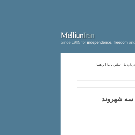
Melliun
Iran
Since 1905 for
independence
,
freedom
an
درباره ما
تماس با ما
راهنما
 از سرنوشت سه شهروند