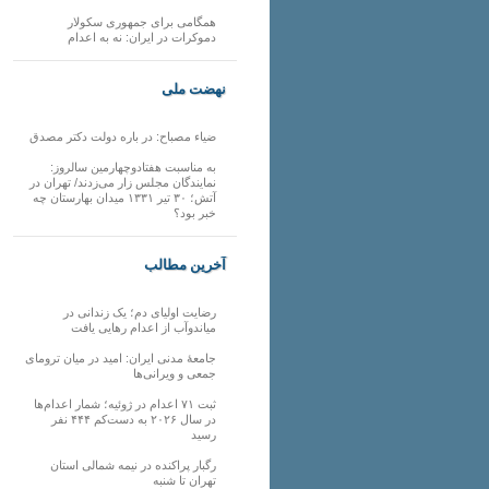
همگامی برای جمهوری سکولار
دموکرات در ایران: نه به اعدام
نهضت ملی
ضیاء مصباح: در باره دولت دکتر مصدق
به مناسبت هفتادوچهارمین سالروز:
نمایندگان مجلس زار می‌زدند/ تهران در
آتش؛ ۳۰ تیر ۱۳۳۱ میدان بهارستان چه
خبر بود؟
آخرین مطالب
رضایت اولیای دم؛ یک زندانی در
میاندوآب از اعدام رهایی یافت
جامعهٔ مدنی ایران: امید در میان ترومای
جمعی و ویرانی‌ها
ثبت ۷۱ اعدام در ژوئیه؛ شمار اعدام‌ها
در سال ۲۰۲۶ به دست‌کم ۴۴۴ نفر
رسید
رگبار پراکنده در نیمه شمالی استان
تهران تا شنبه