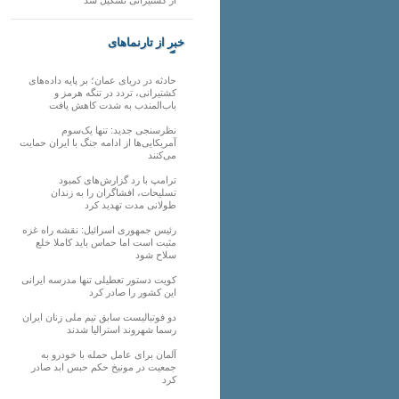
خبر از تارنماهای
دیگر
حادثه در دریای عمان؛ بر پایه داده‌های
کشتیرانی، تردد در تنگه هرمز و
باب‌المندب به شدت کاهش یافت
نظرسنجی جدید: تنها یک‌سوم
آمریکایی‌ها از ادامه جنگ با ایران حمایت
می‌کنند
ترامپ با رد گزارش‌های کمبود
تسلیحات، افشاگران را به زندان
طولانی مدت تهدید کرد
رئیس‌ جمهوری اسرائیل: نقشه راه غزه
مثبت است اما حماس باید کاملا خلع
سلاح شود
کویت دستور تعطیلی تنها مدرسه ایرانی
این کشور را صادر کرد
دو فوتبالیست سابق تیم ملی زنان ایران
رسما شهروند استرالیا شدند
آلمان برای عامل حمله با خودرو به
جمعیت در مونیخ حکم حبس ابد صادر
کرد