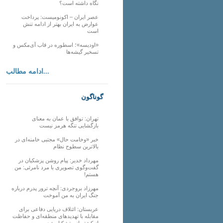
نگاه داشته است؟
عصر ایران – اکونومیست: پرداخت
عوارض به ایران بهتر از ادامه تنش
است
«اودیسه»؛ اسطوره در قاب آی‌مکس و
تسخیر گیشه‌ها
ادامه مطالب...
گوناگون
تهران: توافق با عمان به معنای
بازگشایی تنگه هرمز نیست
خبر «وخامت حال» مجتبی خامنه‌ای در
بالاترین سطوح نظام
مهرداد خدیر: پیام روشن پزشکیان در
گفت‌و‌گوی تصویری با مرد نامرئی: من
هستم!
مهرزاد بروجردی: آنچه ترور پدرم درباره
جنگ ایران به من آموخت
عربستان: ائتلاف دریایی دفاعی برای
مقابله با تهدیدهای منطقه‌ای و حفاظت
از کشتیرانی تشکیل شد