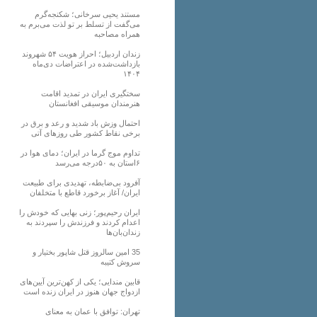
مستند یحیی سرخانی؛ شکنجه‌گرم
می‌گفت از تسلط بر تو لذت می‌برم به
همراه مصاحبه
زندان اردبیل؛ احراز هویت ۵۴ شهروند
بازداشت‌شده در اعتراضات دی‌ماه
۱۴۰۴
سختگیری ایران در تمدید اقامت
هنرمندان موسیقی افغانستان
احتمال وزش باد شدید و رعد و برق در
برخی نقاط کشور طی روزهای آتی
تداوم موج گرما در ایران؛ دمای هوا در
۶استان به ۵۰درجه می‌رسد
آفرود بی‌ضابطه، تهدیدی برای طبیعت
ایران/ آغاز برخورد قاطع با متخلفان
ایران رحیم‌پور؛ زنی بهایی که خودش را
اعدام کردند و فرزندش را سپردند به
زندان‌بان‌ها
35 امین سالروز قتل شاپور بختیار و
سروش کتیبه
قابین مندایی؛ یکی از کهن‌ترین آیین‌های
ازدواج جهان هنوز در ایران زنده است
تهران: توافق با عمان به معنای