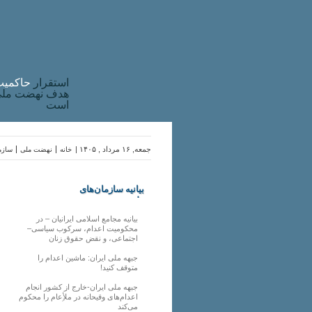
استقرار
حاکميت
هدف نهضت ملی 
است
جمعه, ۱۶ مرداد , ۱۴۰۵ |
خانه
نهضت ملی
سازما
بیانیه سازمان‌های
ملی
بیانیه مجامع اسلامی ایرانیان – در
محکومیت اعدام، سرکوب سیاسی–
اجتماعی، و نقض حقوق زنان
جبهه ملی ایران: ماشین اعدام را
متوقف کنید!
جبهه ملی ایران-خارج از کشور انجام
اعدام‌های وقیحانه در ملأِعام را محکوم
می‌کند