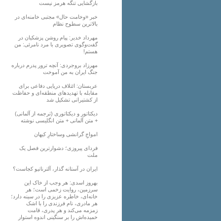
بازگشایی تنگه هرمز نیست
خبر «وخامت حال» مجتبی خامنه‌ای در
بالاترین سطوح نظام
مهرداد خدیر: پیام روشن پزشکیان در
گفت‌و‌گوی تصویری با مرد نامرئی: من
هستم!
مهرزاد بروجردی: آنچه ترور پدرم درباره
جنگ ایران به من آموخت
عربستان: ائتلاف دریایی دفاعی برای
مقابله با تهدیدهای منطقه‌ای و حفاظت
از کشتیرانی تشکیل شد
دیکتاتور و دیکتاتوری (ترجمه از آلمانی)
+ متن آلمانی + متن انگلیسی نوشته
‌امواجِ گرانشی وساختارِ کیهان
فردای پیروزی؛ دشوارترین فصل یک
ملت
ایران در آستانه گذار، آلترناتیو کجاست؟
بهروز اسدی: هر وجب از خاک‌ این
سرزمین، روایت زخمی است؛ هر
خانه‌ای، خاطره عزیزی را در سینه دارد؛
هر مادری، نام فرزندی را با اشک
زمزمه می‌کند و هر پدری، قامت
خمیده‌اش را بر سنگینی اندوه استوار