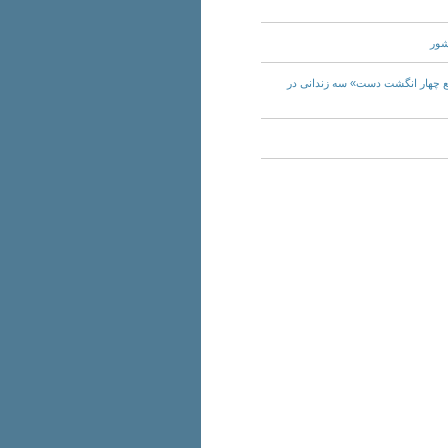
ید حکم «قطع چهار انگشت دست» سه زندانی در