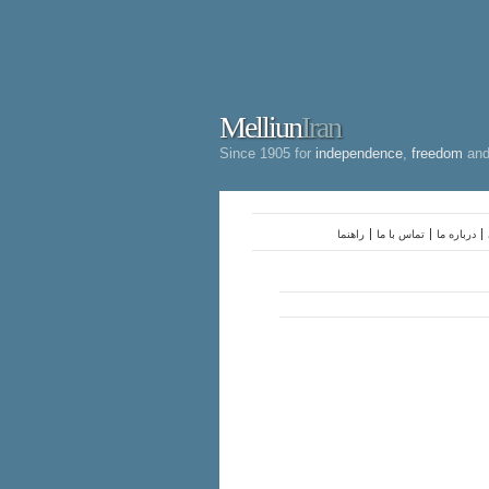
Melliun
Iran
Since 1905 for
independence
,
freedom
an
درباره ما
تماس با ما
راهنما