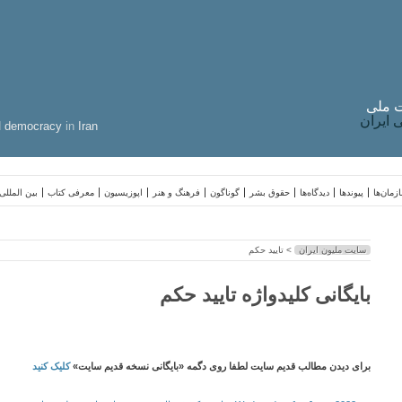
 ملی
ایران
d
democracy
in
Iran
زمان‌ها
پیوندها
دیدگاه‌ها
حقوق بشر
گوناگون
فرهنگ و هنر
اپوزیسیون
معرفی کتاب
بین المللی
سایت ملیون ایران
> تایید حکم
بایگانی کلیدواژه تایید حکم
برای دیدن مطالب قدیم سایت لطفا روی دگمه «بایگانی نسخه قدیم سایت»
کلیک کنید