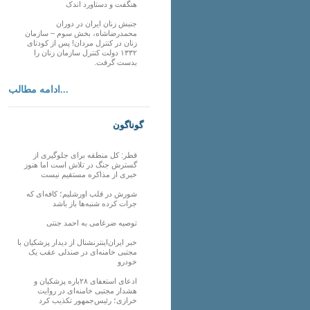
هنگفت و دستاورد اندک
جنبش زنان ایران در دوران
محمدرضاشاه، بخش سوم – سازمان
زنان در کنترل مردان! پس از کودتای
۱۳۳۲ دولت کنترل سازمان زنان را
بدست گرفت.
ادامه مطالب...
گوناگون
قطر: کل منطقه برای جلوگیری از
گسترش جنگ در تلاش است اما هنوز
خبری از مذاکره مستقیم نیست
شورش در قلب اورشلیم؛ کافه‌ای که
جرات کرده شنبه‌ها باز باشد
توصیه ضرغامی به احمد جنتی
خبر ایران‌اینترنشنال از دیدار پزشکیان با
مجتبی خامنه‌ای در صندلی عقب یک
خودرو
ادعای استعفای ۲۸باره پزشکیان و
هشدار مجتبی خامنه‌ای در روایت
خرازی؛ رئیس‌جمهور تکذیب کرد