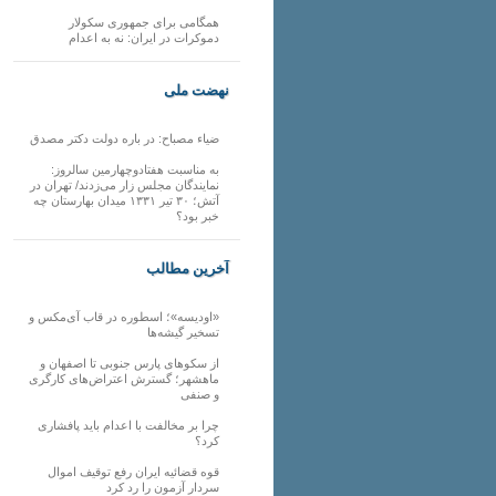
همگامی برای جمهوری سکولار
دموکرات در ایران: نه به اعدام
نهضت ملی
ضیاء مصباح: در باره دولت دکتر مصدق
به مناسبت هفتادوچهارمین سالروز:
نمایندگان مجلس زار می‌زدند/ تهران در
آتش؛ ۳۰ تیر ۱۳۳۱ میدان بهارستان چه
خبر بود؟
آخرین مطالب
«اودیسه»؛ اسطوره در قاب آی‌مکس و
تسخیر گیشه‌ها
از سکوهای پارس جنوبی تا اصفهان و
ماهشهر؛ گسترش اعتراض‌های کارگری
و صنفی
چرا بر مخالفت با اعدام باید پافشاری
کرد؟
قوه قضائیه ایران رفع توقیف اموال
سردار آزمون را رد کرد