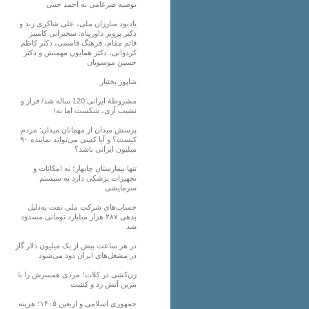
توصیه ضرغامی به احمد جنتی
یادبود مبارزان ملی، علی شاکری زند و
دکتر پرویز داورپناه: سخنرانی کامبیز
قائم مقام، فرهنگ قاسمی، دکتر کاظم
کردوانی، دکتر همایون مهمنش و دکتر
حسین موسویان
شاپور بختیار
مشروطۀ ایرانی 120 ساله شد/ فراز و
نشیب آری، شکست اما نه!
پرسش میدان از مهمانان میدان: مردم
کیست؟ و آیا کسی می‌تواند نماینده ۹۰
میلیون ایرانی باشد؟
تنها بیمارستان چابهار؛ نه امکانات و
تجهیزات پزشکی دارد نه سیستم
سرمایشی
حساب‌های شرکت ملی نفت به‌دلیل
بدهی ۲۸۷ هزار میلیارد تومانی مسدود
شد
در هر ساعت بیش از یک میلیون دلار گاز
در مشعل‌های ایران دود می‌شود
زن‌کشی در کلات؛ مردی همسرش را با
بنزین آتش زد و کشت
جمهوری اسلامی و اربعین ۱۴۰۵؛ هزینه