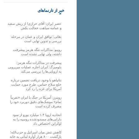
خبر از تارنماهای
دیگر
عصر ایران: آقای خرازی! از ریش سفید
و عمامه سیاهت خجالت بکش
بقائی: توافق ایران و عمان در مرحله
بررسی و تدوین نهایی است
روبیو: مذاکرات تنگه هرمز پیشرفت
داشته، ولی نهایی نشده است
پیشرفت در مذاکرات تنگه هرمز؛
بلومبرگ: ایران اجازه عملیات مین‌روبی
به اروپایی‌ها را بررسی می‌کند
نتانیاهو با وجود دریافت تضمین درباره
خلع سلاح حماس، طرح مورد حمایت
آمریکا برای غزه را رد کرد
رویترز: آمریکا در جنگ با ایران «تقریباً
تمام» موشک‌های دقیق دوربرد خود را
مصرف کرده است
اتحادیه اروپا ۱.۴ میلیارد یورو از سود
دارایی‌های مسدودشده روسیه را به
اوکراین ‏اختصاص داد
کاهش تنش میان اسرائیل و حزب‌الله؛
بازگشت ۸۰۰ هزار آوارۀ لبنانی به خانه‌