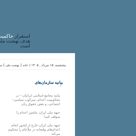
استقرار
حاکميت
هدف نهضت ملی 
است
پنجشنبه, ۱۵ مرداد , ۱۴۰۵ |
خانه
نهضت ملی
سا
بیانیه سازمان‌های
ملی
بیانیه مجامع اسلامی ایرانیان – در
محکومیت اعدام، سرکوب سیاسی–
اجتماعی، و نقض حقوق زنان
جبهه ملی ایران: ماشین اعدام را
متوقف کنید!
جبهه ملی ایران-خارج از کشور انجام
اعدام‌های وقیحانه در ملأِعام را محکوم
می‌کند