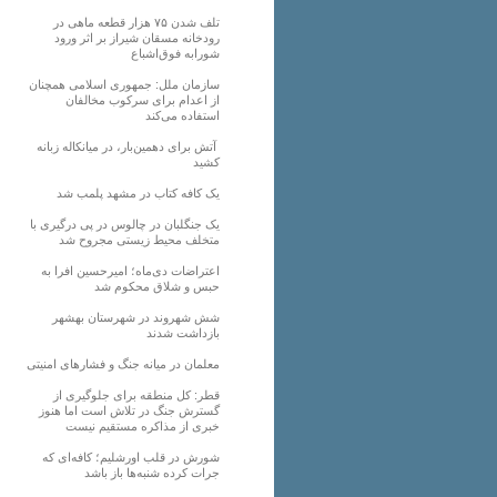
تلف شدن ۷۵ هزار قطعه ماهی در
رودخانه مسقان شیراز بر اثر ورود
شورابه فوق‌اشباع
سازمان ملل: جمهوری اسلامی همچنان
از اعدام برای سرکوب مخالفان
استفاده می‌کند
آتش برای دهمین‌بار، در میانکاله زبانه
کشید
یک کافه کتاب در مشهد پلمب شد
یک جنگلبان در چالوس در پی درگیری با
متخلف محیط زیستی مجروح شد
اعتراضات دی‌ماه؛ امیرحسین افرا به
حبس و شلاق محکوم شد
شش شهروند در شهرستان بهشهر
بازداشت شدند
معلمان در میانه جنگ و فشارهای امنیتی
قطر: کل منطقه برای جلوگیری از
گسترش جنگ در تلاش است اما هنوز
خبری از مذاکره مستقیم نیست
شورش در قلب اورشلیم؛ کافه‌ای که
جرات کرده شنبه‌ها باز باشد