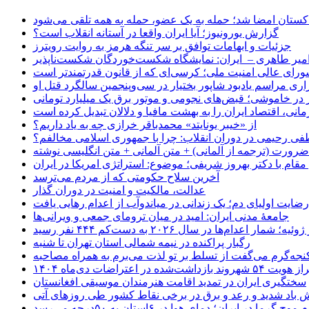
اکستان امضا شد؛ حمله به یک عضو، حمله به همه تلقی می‌شود
گزارش یورونیوز؛ آیا ایران واقعا در آستانه انقلاب است؟
جزئیات و ابهامات توافق بر سر تنگه هرمز به روایت رویترز
میر طاهری – ایران: نمایشگاه شکست‌خوردگان شکست‌ناپذیر
شورای عالی امنیت ملی؛ کرسی‌ای که از قانون قدرتمندتر است
اری مراسم یادبود شاپور بختیار در سی‌وپنجمین سالگرد قتل او
در خاموشی؛ قبض‌های نجومی و موتور برق یک میلیارد تومانی
نی، اقتصاد ایران را به بهشت مافیا و دلالان تبدیل کرده است
از «خیبر یونایتد» محمدباقر خرازی چه به یاد داریم؟
 رحیمی در دوران انقلاب: چرا با جمهوری اسلامی مخالفم؟
رورت (ترجمه از آلمانی) + متن آلمانی + متن انگلیسی نوشته
قام با دکتر بهروز شریفی؛ موضوع: استراتژی امریکا در ایران
آخرین سلاح حکومتی که از مردم می‌ترسد
عدالت، مالکیت و امنیت در دوران گذار
رضایت اولیای دم؛ یک زندانی در میاندوآب از اعدام رهایی یافت
جامعهٔ مدنی ایران: امید در میان ترومای جمعی و ویرانی‌ها
رگبار پراکنده در نیمه شمالی استان تهران تا شنبه
جه‌گرم می‌گفت از تسلط بر تو لذت می‌برم به همراه مصاحبه
ده در اعتراضات دی‌ماه ۱۴۰۴
سختگیری ایران در تمدید اقامت هنرمندان موسیقی افغانستان
 باد شدید و رعد و برق در برخی نقاط کشور طی روزهای آتی
موج گرما در ایران؛ دمای هوا در ۶استان به ۵۰درجه می‌رسد