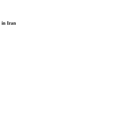
y
in
Iran