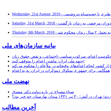
Wednesday, 21st Au - تبانی طبری با جعبه‌سیاه پتروشیمی
نگرودی با پایان دوران مرخصی به زندان بازگشت
ندان محکوم شد
بیانیه سازمان‌های ملی
ر محکومیت اعدام، سرکوب سیاسی–اجتماعی، و نقض حقوق زنان
جبهه ملی ایران: ماشین اعدام را متوقف کنید!
از کشور انجام اعدام‌های وقیحانه در ملأِعام را محکوم می‌کند
همگامی برای جمهوری سکولار دموکرات در ایران: نه به اعدام
نهضت ملی
ضیاء مصباح: در باره دولت دکتر مصدق
۱ میدان بهارستان چه خبر بود؟
آخرین مطالب