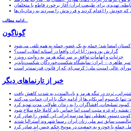
بطه، تهدیدی برای طبیعت ایران/ آغاز برخورد قاطع با متخلفان
ی که خودش را اعدام کردند و فرزندش را سپردند به زندان‌بان‌ها
ادامه مطالب...
گوناگون
اکستان امضا شد؛ حمله به یک عضو، حمله به همه تلقی می‌شود
گزارش یورونیوز؛ آیا ایران واقعا در آستانه انقلاب است؟
جزئیات و ابهامات توافق بر سر تنگه هرمز به روایت رویترز
میر طاهری – ایران: نمایشگاه شکست‌خوردگان شکست‌ناپذیر
شورای عالی امنیت ملی؛ کرسی‌ای که از قانون قدرتمندتر است
خبر از تارنماهای دیگر
 کشتیرانی، تردد در تنگه هرمز و باب‌المندب به شدت کاهش یافت
تنها یک‌سوم آمریکایی‌ها از ادامه جنگ با ایران حمایت می‌کنند
کمبود تسلیحات، افشاگران را به زندان طولانی مدت تهدید کرد
 نقشه راه غزه مثبت است اما حماس باید کاملا خلع سلاح شود
کویت دستور تعطیلی تنها مدرسه ایرانی این کشور را صادر کرد
بالیست سابق تیم ملی زنان ایران رسما شهروند استرالیا شدند
مل حمله با خودرو به جمعیت در مونیخ حکم حبس ابد صادر کرد