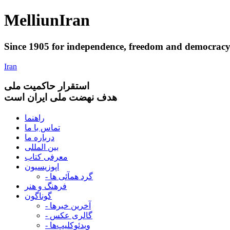
Melliun
Iran
Since 1905 for
independence
,
freedom
and
democrac
Iran
استقرار
حاکميت ملی
هدف نهضت ملی ایران است
راهنما
تماس با ما
درباره ما
بین المللی
معرفی کتاب
اپوزیسیون
- گرد همآئی ها
فرهنگ و هنر
گوناگون
- آخرین خبرها
- گالری عکس
- ویدئوکلیپ‌ها