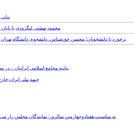
gust, 2019
Saturday, 31st March, 2018 - محمود بهشتی ل
Thursday, 8th March, 2018 - برخورد با دانشجویان؛ محسن حق‌شناس، دانشجوی دانشگاه تهران به تحمل ۲ سال ز
بیانیه مجامع اسلامی ایرانیان – د
جبهه ملی ایران-خارج 
به مناسبت هفتادوچهارمین سالروز: نمایندگان مجلس زار می‌زدند/ تهران در آتش؛ ۳۰ تیر ۳۳۱