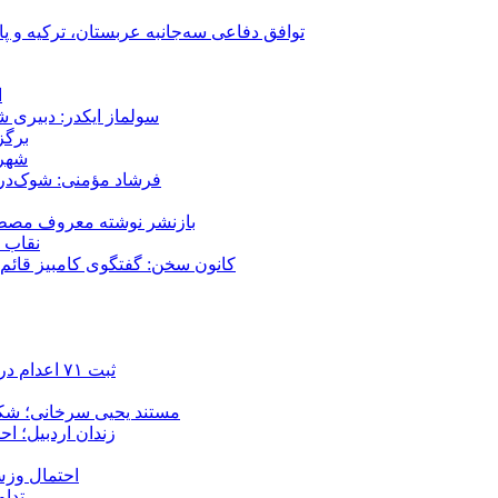
توافق دفاعی سه‌جانبه عربستان، ترکیه و پ
ا
سولماز ایکدر: دبیری 
برگز
شهر 
فرشاد مؤمنی: شوک‌درما
بازنشر نوشته معروف مصطفی
نقاب ض
کانون سخن: گفتگوی کامبیز قائم م
ثبت ۷۱ اعدام در ژوئیه؛ شمار اعدام‌ها در سال ۲۰۲۶ به دست‌کم ۴۴۴ نفر رسید
مستند یحیی سرخانی؛ شکن
زندان اردبیل؛ احراز هویت ۵۴ شهروند بازداشت‌ش
احتمال وزش
تداوم 