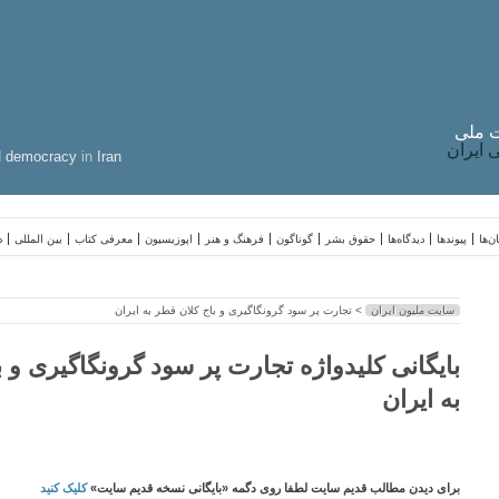
 ملی
ایران
d
democracy
in
Iran
ن‌ها
پیوندها
دیدگاه‌ها
حقوق بشر
گوناگون
فرهنگ و هنر
اپوزیسیون
معرفی کتاب
بین المللی
د
سایت ملیون ایران
> تجارت پر سود گرونگاگیری و باج کلان قطر به ایران
بایگانی کلیدواژه تجارت پر سود گرونگاگیری و 
به ایران
برای دیدن مطالب قدیم سایت لطفا روی دگمه «بایگانی نسخه قدیم سایت»
کلیک کنید