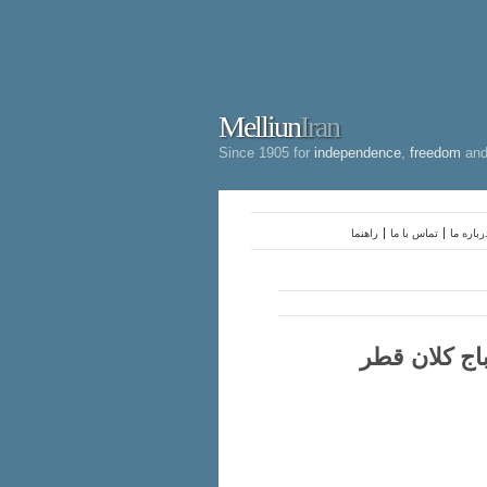
Melliun
Iran
Since 1905 for
independence
,
freedom
an
رباره ما
تماس با ما
راهنما
باج کلان قطر