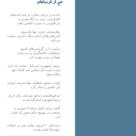
خبر از تارنماهای
دیگر
حادثه در دریای عمان؛ بر پایه داده‌های
کشتیرانی، تردد در تنگه هرمز و
باب‌المندب به شدت کاهش یافت
نظرسنجی جدید: تنها یک‌سوم
آمریکایی‌ها از ادامه جنگ با ایران حمایت
می‌کنند
ترامپ با رد گزارش‌های کمبود
تسلیحات، افشاگران را به زندان
طولانی مدت تهدید کرد
رئیس‌ جمهوری اسرائیل: نقشه راه غزه
مثبت است اما حماس باید کاملا خلع
سلاح شود
کویت دستور تعطیلی تنها مدرسه ایرانی
این کشور را صادر کرد
دو فوتبالیست سابق تیم ملی زنان ایران
رسما شهروند استرالیا شدند
آلمان برای عامل حمله با خودرو به
جمعیت در مونیخ حکم حبس ابد صادر
کرد
دست‌کم ۳۰ نیروی دولتی یمن در حملات
حوثی‌ها کشته شدند