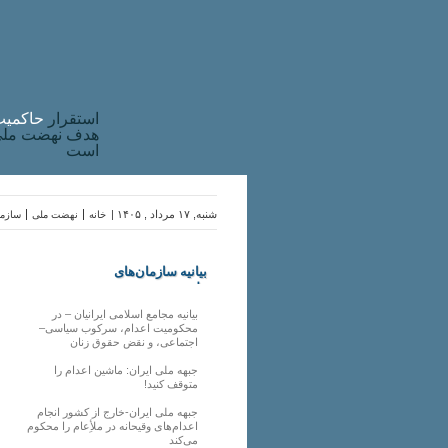
استقرار
حاکميت
هدف نهضت ملی 
است
شنبه, ۱۷ مرداد , ۱۴۰۵ |
خانه
نهضت ملی
سازما
بیانیه سازمان‌های
ملی
بیانیه مجامع اسلامی ایرانیان – در
محکومیت اعدام، سرکوب سیاسی–
اجتماعی، و نقض حقوق زنان
جبهه ملی ایران: ماشین اعدام را
متوقف کنید!
جبهه ملی ایران-خارج از کشور انجام
اعدام‌های وقیحانه در ملأِعام را محکوم
می‌کند