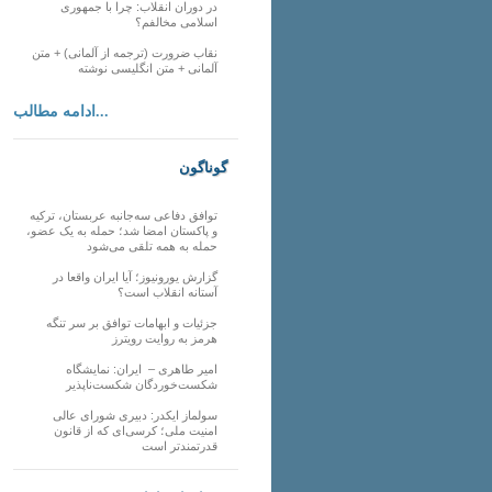
در دوران انقلاب: چرا با جمهوری
اسلامی مخالفم؟
نقاب ضرورت (ترجمه از آلمانی) + متن
آلمانی + متن انگلیسی نوشته
ادامه مطالب...
گوناگون
توافق دفاعی سه‌جانبه عربستان، ترکیه
و پاکستان امضا شد؛ حمله به یک عضو،
حمله به همه تلقی می‌شود
گزارش یورونیوز؛ آیا ایران واقعا در
آستانه انقلاب است؟
جزئیات و ابهامات توافق بر سر تنگه
هرمز به روایت رویترز
امیر طاهری – ایران: نمایشگاه
شکست‌خوردگان شکست‌ناپذیر
سولماز ایکدر: دبیری شورای عالی
امنیت ملی؛ کرسی‌ای که از قانون
قدرتمندتر است