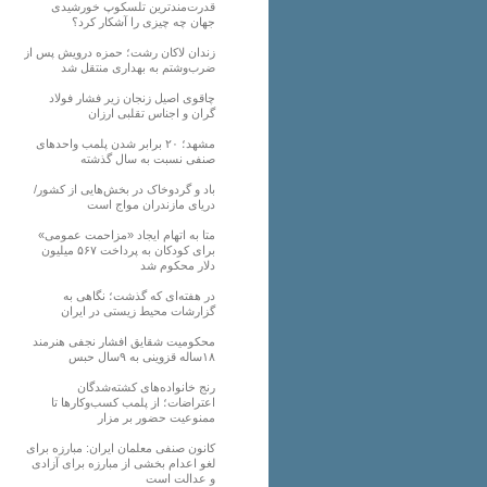
قدرت‌مندترین تلسکوپ خورشیدی
جهان چه چیزی را آشکار کرد؟
زندان لاکان رشت؛ حمزه درویش پس از
ضرب‌وشتم به بهداری منتقل شد
چاقوی اصیل زنجان زیر فشار فولاد
گران و اجناس تقلبی ارزان
مشهد؛ ۲۰ برابر شدن پلمب واحدهای
صنفی نسبت به سال گذشته
باد و گردوخاک در بخش‌هایی از کشور/
دریای مازندران مواج است
متا به اتهام ایجاد «مزاحمت عمومی»
برای کودکان به پرداخت ۵۶۷ میلیون
دلار محکوم شد
در هفته‌ای که گذشت؛ نگاهی به
گزارشات محیط زیستی در ایران
محکومیت شقایق افشار نجفی هنرمند
۱۸ساله قزوینی به ۹سال حبس
رنج خانواده‌های کشته‌شدگان
اعتراضات؛ از پلمب کسب‌وکارها تا
ممنوعیت حضور بر مزار
کانون صنفی معلمان ایران: مبارزه برای
لغو اعدام بخشی از مبارزه برای آزادی
و عدالت است