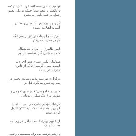
توافق دفاعی سه‌جانبه عربستان، ترکیه
و پاکستان امضا شد؛ حمله به یک عضو،
حمله به همه تلقی می‌شود
گزارش یورونیوز؛ آیا ایران واقعا در
آستانه انقلاب است؟
جزئیات و ابهامات توافق بر سر تنگه
هرمز به روایت رویترز
امیر طاهری – ایران: نمایشگاه
شکست‌خوردگان شکست‌ناپذیر
سولماز ایکدر: دبیری شورای عالی
امنیت ملی؛ کرسی‌ای که از قانون
قدرتمندتر است
برگزاری مراسم یادبود شاپور بختیار در
سی‌وپنجمین سالگرد قتل او
شهر در خاموشی؛ قبض‌های نجومی و
موتور برق یک میلیارد تومانی
فرشاد مؤمنی: شوک‌درمانی، اقتصاد
ایران را به بهشت مافیا و دلالان تبدیل
کرده است
از «خیبر یونایتد» محمدباقر خرازی چه
به یاد داریم؟
بازنشر نوشته معروف مصطفی رحیمی