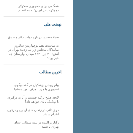
همگامی برای جمهوری سکولار
دموکرات در ایران: نه به اعدام
نهضت ملی
ضیاء مصباح: در باره دولت دکتر مصدق
به مناسبت هفتادوچهارمین سالروز:
نمایندگان مجلس زار می‌زدند/ تهران در
آتش؛ ۳۰ تیر ۱۳۳۱ میدان بهارستان چه
خبر بود؟
آخرین مطالب
پیام روشن پزشکیان در گفت‌و‌گوی
تصویری با مرد نامرئی: من هستم!
لایحه صلح ترکیه چیست و آیا به درگیری
با پ‌ک‌ک پایان خواهد داد؟
دو زندانی در زندان های اردبیل و دزفول
اعدام شدند
رگبار پراکنده در نیمه شمالی استان
تهران تا شنبه