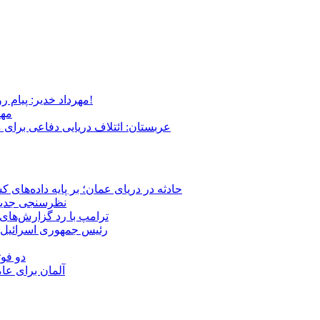
مهرداد خدیر: پیام روشن پزشکیان در گفت‌و‌گوی تصویری با مرد نامرئی: من هستم!
مهر
عربستان: ائتلاف دریایی دفاعی برای 
حادثه در دریای عمان؛ بر پایه داده‌های
نظرسنجی جدید: 
ترامپ با رد گزارش‌های 
رئیس‌ جمهوری اسرائیل:
دو فوت
آلمان برای عا