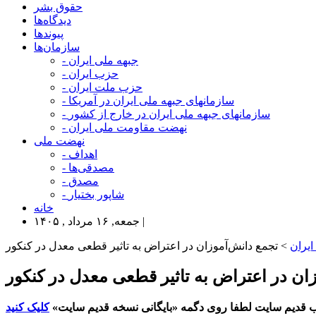
حقوق بشر
دیدگاه‌ها
پیوندها
سازمان‌ها
- جبهه ملی ایران
- حزب ایران
- حزب ملت ایران
- سازمانهای جبهه ملی ایران در آمریکا
- سازمانهای جبهه ملی ایران در خارج از کشور
- نهضت مقاومت ملی ایران
نهضت ملی
- اهداف
- مصدقی‌ها
- مصدق
- شاپور بختیار
خانه
جمعه, ۱۶ مرداد , ۱۴۰۵ |
ایران
> تجمع دانش‌آموزان در اعتراض به تاثیر قطعی معدل در کنکور
زان در اعتراض به تاثیر قطعی معدل در کنکور
 قدیم سایت لطفا روی دگمه «بایگانی نسخه قدیم سایت»
کلیک کنید