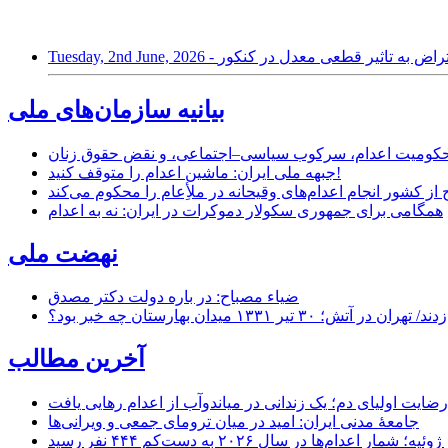
نش‌آموزان در اعتراض به تاثیر قطعی معدل در کنکور
بیانیه سازمان‌های ملی
ر محکومیت اعدام، سرکوب سیاسی–اجتماعی، و نقض حقوق زنان
جبهه ملی ایران: ماشین اعدام را متوقف کنید!
از کشور انجام اعدام‌های وقیحانه در ملأِعام را محکوم می‌کند
همگامی برای جمهوری سکولار دموکرات در ایران: نه به اعدام
نهضت ملی
ضیاء مصباح: در باره دولت دکتر مصدق
۱ میدان بهارستان چه خبر بود؟
آخرین مطالب
رضایت اولیای دم؛ یک زندانی در میاندوآب از اعدام رهایی یافت
جامعهٔ مدنی ایران: امید در میان ترومای جمعی و ویرانی‌ها