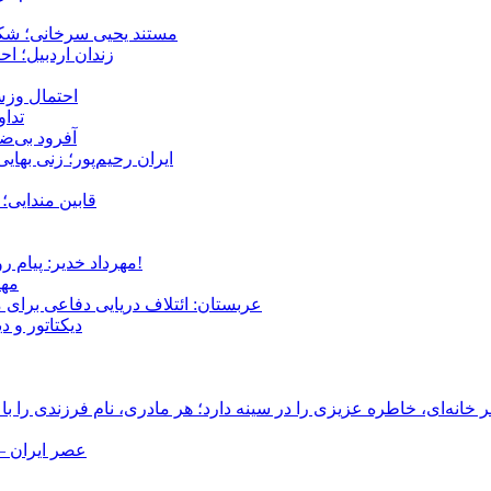
مستند یحیی سرخانی؛ شکن
زندان اردبیل؛ احراز هویت ۵۴ شهروند بازداشت‌ش
احتمال وزش
تداوم 
آفرود بی‌ضا
ایران رحیم‌پور؛ زنی بهای
قابین مندایی؛ 
مهرداد خدیر: پیام روشن پزشکیان در گفت‌و‌گوی تصویری با مرد نامرئی: من هستم!
مهر
عربستان: ائتلاف دریایی دفاعی برای 
دیکتاتور و د
انه‌ای، خاطره عزیزی را در سینه دارد؛ هر مادری، نام فرزندی را با
عصر ایران –