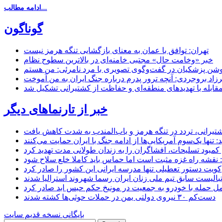
ادامه مطالب...
گوناگون
تهران: توافق با عمان به معنای بازگشایی تنگه هرمز نیست
خبر «وخامت حال» مجتبی خامنه‌ای در بالاترین سطوح نظام
زاد بروجردی: آنچه ترور پدرم درباره جنگ ایران به من آموخت
مقابله با تهدیدهای منطقه‌ای و حفاظت از کشتیرانی تشکیل شد
خبر از تارنماهای دیگر
 کشتیرانی، تردد در تنگه هرمز و باب‌المندب به شدت کاهش یافت
تنها یک‌سوم آمریکایی‌ها از ادامه جنگ با ایران حمایت می‌کنند
کمبود تسلیحات، افشاگران را به زندان طولانی مدت تهدید کرد
 نقشه راه غزه مثبت است اما حماس باید کاملا خلع سلاح شود
کویت دستور تعطیلی تنها مدرسه ایرانی این کشور را صادر کرد
بالیست سابق تیم ملی زنان ایران رسما شهروند استرالیا شدند
مل حمله با خودرو به جمعیت در مونیخ حکم حبس ابد صادر کرد
دست‌کم ۳۰ نیروی دولتی یمن در حملات حوثی‌ها کشته شدند
بایگانی نسخه قدیم سایت