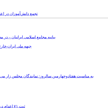
Tuesday, 2nd June, 2026 - تجمع دا
بیانیه مجامع اسلامی ایرانیان – د
جبهه ملی ایران-خارج 
به مناسبت هفتادوچهارمین سالروز: نمایندگان مجلس زار می‌زدند/ تهران در آتش؛ ۳۰ تیر ۳۳۱
ثبت ۷۱ اعدام در ژوئیه؛ شمار اعدام‌ها در سال ۲۰۲۶ به دست‌کم ۴۴۴ نفر رسید