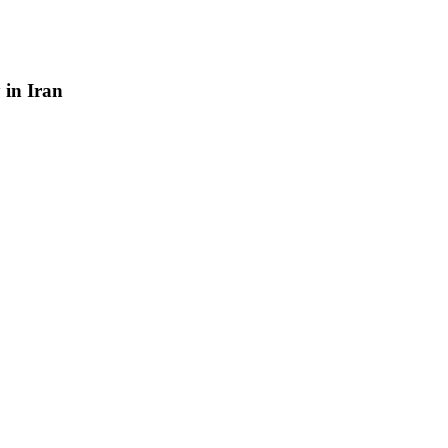
y
in
Iran