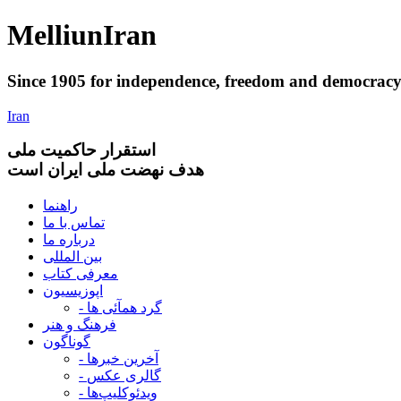
Melliun
Iran
Since 1905 for
independence
,
freedom
and
democrac
Iran
استقرار
حاکميت ملی
هدف نهضت ملی ایران است
راهنما
تماس با ما
درباره ما
بین المللی
معرفی کتاب
اپوزیسیون
- گرد همآئی ها
فرهنگ و هنر
گوناگون
- آخرین خبرها
- گالری عکس
- ویدئوکلیپ‌ها