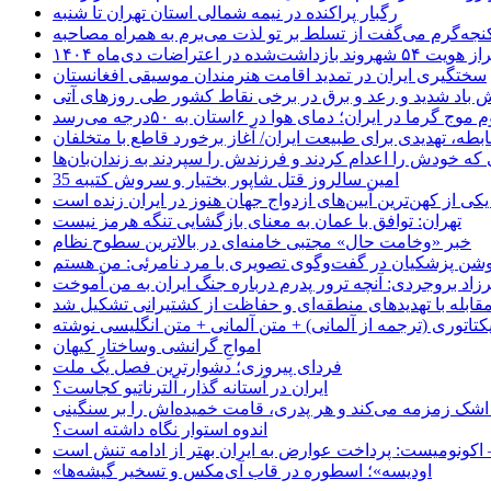
رگبار پراکنده در نیمه شمالی استان تهران تا شنبه
جه‌گرم می‌گفت از تسلط بر تو لذت می‌برم به همراه مصاحبه
ده در اعتراضات دی‌ماه ۱۴۰۴
سختگیری ایران در تمدید اقامت هنرمندان موسیقی افغانستان
 باد شدید و رعد و برق در برخی نقاط کشور طی روزهای آتی
موج گرما در ایران؛ دمای هوا در ۶استان به ۵۰درجه می‌رسد
بطه، تهدیدی برای طبیعت ایران/ آغاز برخورد قاطع با متخلفان
ی که خودش را اعدام کردند و فرزندش را سپردند به زندان‌بان‌ها
35 امین سالروز قتل شاپور بختیار و سروش کتیبه
یکی از کهن‌ترین آیین‌های ازدواج جهان هنوز در ایران زنده است
تهران: توافق با عمان به معنای بازگشایی تنگه هرمز نیست
خبر «وخامت حال» مجتبی خامنه‌ای در بالاترین سطوح نظام
زاد بروجردی: آنچه ترور پدرم درباره جنگ ایران به من آموخت
مقابله با تهدیدهای منطقه‌ای و حفاظت از کشتیرانی تشکیل شد
یکتاتوری (ترجمه از آلمانی) + متن آلمانی + متن انگلیسی نوشته
‌امواجِ گرانشی وساختارِ کیهان
فردای پیروزی؛ دشوارترین فصل یک ملت
ایران در آستانه گذار، آلترناتیو کجاست؟
 اشک زمزمه می‌کند و هر پدری، قامت خمیده‌اش را بر سنگینی
اندوه استوار نگاه داشته است؟
 اکونومیست: پرداخت عوارض به ایران بهتر از ادامه تنش است
«اودیسه»؛ اسطوره در قاب آی‌مکس و تسخیر گیشه‌ها