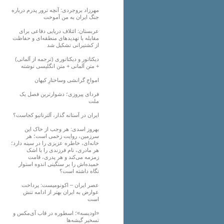
مهرزاد بروجردی: آنچه ترور پدرم درباره
جنگ ایران به من آموخت
عربستان: ائتلاف دریایی دفاعی برای
مقابله با تهدیدهای منطقه‌ای و حفاظت
از کشتیرانی تشکیل شد
دیکتاتور و دیکتاتوری (ترجمه از آلمانی)
+ متن آلمانی + متن انگلیسی نوشته
‌امواجِ گرانشی وساختارِ کیهان
فردای پیروزی؛ دشوارترین فصل یک
ملت
ایران در آستانه گذار، آلترناتیو کجاست؟
بهروز اسدی: هر وجب از خاک‌ این
سرزمین، روایت زخمی است؛ هر
خانه‌ای، خاطره عزیزی را در سینه دارد؛
هر مادری، نام فرزندی را با اشک
زمزمه می‌کند و هر پدری، قامت
خمیده‌اش را بر سنگینی اندوه استوار
نگاه داشته است؟
عصر ایران – اکونومیست: پرداخت
عوارض به ایران بهتر از ادامه تنش
است
«اودیسه»؛ اسطوره در قاب آی‌مکس و
تسخیر گیشه‌ها