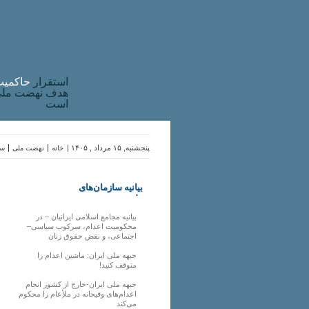
استقرار
حاکميت
هدف نهضت ملی 
است
پنجشنبه, ۱۵ مرداد , ۱۴۰۵ |
خانه
نهضت ملی
سا
بیانیه سازمان‌های
ملی
بیانیه مجامع اسلامی ایرانیان – در
محکومیت اعدام، سرکوب سیاسی–
اجتماعی، و نقض حقوق زنان
جبهه ملی ایران: ماشین اعدام را
متوقف کنید!
جبهه ملی ایران-خارج از کشور انجام
اعدام‌های وقیحانه در ملأِعام را محکوم
می‌کند