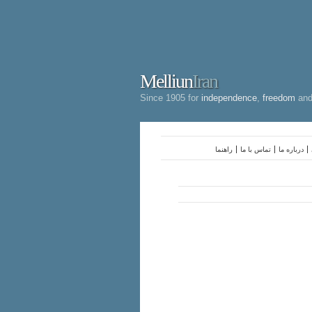
Melliun
Iran
Since 1905 for
independence
,
freedom
an
درباره ما
تماس با ما
راهنما