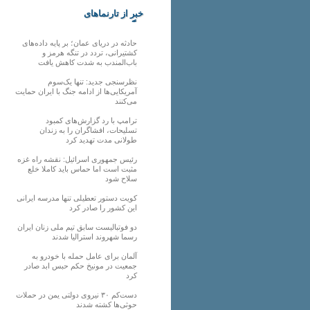
خبر از تارنماهای
دیگر
حادثه در دریای عمان؛ بر پایه داده‌های
کشتیرانی، تردد در تنگه هرمز و
باب‌المندب به شدت کاهش یافت
نظرسنجی جدید: تنها یک‌سوم
آمریکایی‌ها از ادامه جنگ با ایران حمایت
می‌کنند
ترامپ با رد گزارش‌های کمبود
تسلیحات، افشاگران را به زندان
طولانی مدت تهدید کرد
رئیس‌ جمهوری اسرائیل: نقشه راه غزه
مثبت است اما حماس باید کاملا خلع
سلاح شود
کویت دستور تعطیلی تنها مدرسه ایرانی
این کشور را صادر کرد
دو فوتبالیست سابق تیم ملی زنان ایران
رسما شهروند استرالیا شدند
آلمان برای عامل حمله با خودرو به
جمعیت در مونیخ حکم حبس ابد صادر
کرد
دست‌کم ۳۰ نیروی دولتی یمن در حملات
حوثی‌ها کشته شدند