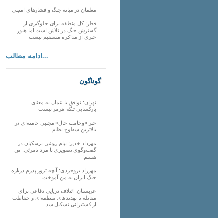
معلمان در میانه جنگ و فشارهای امنیتی
قطر: کل منطقه برای جلوگیری از
گسترش جنگ در تلاش است اما هنوز
خبری از مذاکره مستقیم نیست
ادامه مطالب...
گوناگون
تهران: توافق با عمان به معنای
بازگشایی تنگه هرمز نیست
خبر «وخامت حال» مجتبی خامنه‌ای در
بالاترین سطوح نظام
مهرداد خدیر: پیام روشن پزشکیان در
گفت‌و‌گوی تصویری با مرد نامرئی: من
هستم!
مهرزاد بروجردی: آنچه ترور پدرم درباره
جنگ ایران به من آموخت
عربستان: ائتلاف دریایی دفاعی برای
مقابله با تهدیدهای منطقه‌ای و حفاظت
از کشتیرانی تشکیل شد