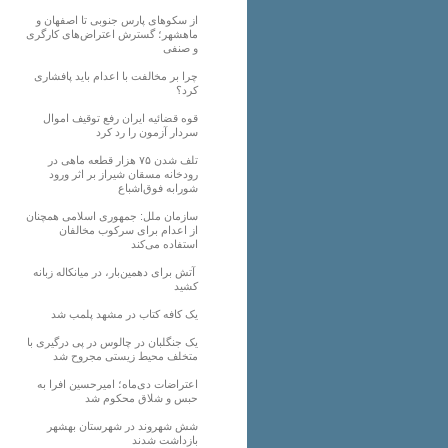
از سکوهای پارس جنوبی تا اصفهان و
ماهشهر؛ گسترش اعتراض‌های کارگری
و صنفی
چرا بر مخالفت با اعدام باید پافشاری
کرد؟
قوه قضائیه ایران رفع توقیف اموال
سردار آزمون را رد کرد
تلف شدن ۷۵ هزار قطعه ماهی در
رودخانه مسقان شیراز بر اثر ورود
شورابه فوق‌اشباع
سازمان ملل: جمهوری اسلامی همچنان
از اعدام برای سرکوب مخالفان
استفاده می‌کند
آتش برای دهمین‌بار، در میانکاله زبانه
کشید
یک کافه کتاب در مشهد پلمب شد
یک جنگلبان در چالوس در پی درگیری با
متخلف محیط زیستی مجروح شد
اعتراضات دی‌ماه؛ امیرحسین افرا به
حبس و شلاق محکوم شد
شش شهروند در شهرستان بهشهر
بازداشت شدند