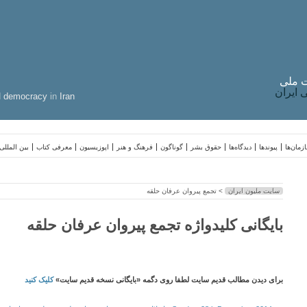
 ملی
ایران
d
democracy
in
Iran
زمان‌ها
پیوندها
دیدگاه‌ها
حقوق بشر
گوناگون
فرهنگ و هنر
اپوزیسیون
معرفی کتاب
بین المللی
سایت ملیون ایران
> تجمع پیروان عرفان حلقه
بایگانی کلیدواژه تجمع پیروان عرفان حلقه
برای دیدن مطالب قدیم سایت لطفا روی دگمه «بایگانی نسخه قدیم سایت»
کلیک کنید