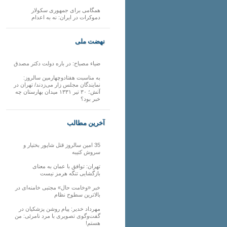
همگامی برای جمهوری سکولار
دموکرات در ایران: نه به اعدام
نهضت ملی
ضیاء مصباح: در باره دولت دکتر مصدق
به مناسبت هفتادوچهارمین سالروز:
نمایندگان مجلس زار می‌زدند/ تهران در
آتش؛ ۳۰ تیر ۱۳۳۱ میدان بهارستان چه
خبر بود؟
آخرین مطالب
35 امین سالروز قتل شاپور بختیار و
سروش کتیبه
تهران: توافق با عمان به معنای
بازگشایی تنگه هرمز نیست
خبر «وخامت حال» مجتبی خامنه‌ای در
بالاترین سطوح نظام
مهرداد خدیر: پیام روشن پزشکیان در
گفت‌و‌گوی تصویری با مرد نامرئی: من
هستم!